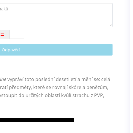
te Odpověď
ine
vypráví toto poslední desetiletí a mění se: celá
tratí předměty, které se rovnají skóre a penězům,
vstoupit do určitých oblastí kvůli strachu z PVP,