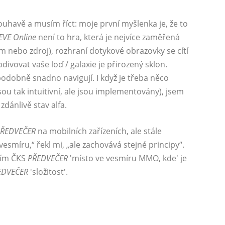
ouhavě a musím říct: moje první myšlenka je, že to
EVE Online
není to hra, která je nejvíce zaměřená
um nebo zdroj), rozhraní dotykové obrazovky se cítí
ivovat vaše loď / galaxie je přirozený sklon.
podobně snadno navigují. I když je třeba něco
jsou tak intuitivní, ale jsou implementovány), jsem
zdánlivě stav alfa.
ŘEDVEČER
na mobilních zařízeních, ale stále
vesmíru,“ řekl mi, „ale zachovává stejné principy“.
etím ČKS
PŘEDVEČER
'místo ve vesmíru MMO, kde' je
EDVEČER
'složitost'.