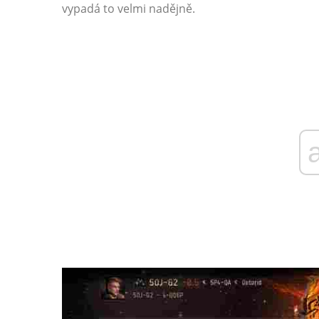
vypadá to velmi nadějně.