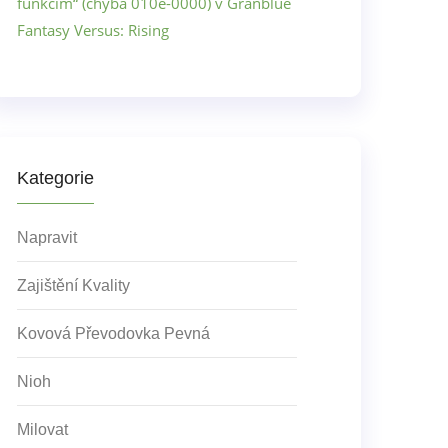
funkcím“ (chyba 010e-0000) v Granblue
Fantasy Versus: Rising
Kategorie
Napravit
Zajištění Kvality
Kovová Převodovka Pevná
Nioh
Milovat