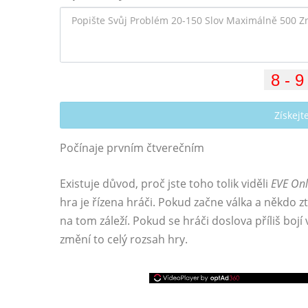
Získej
Počínaje prvním čtverečním
Existuje důvod, proč jste toho tolik viděli
EVE Onl
hra je řízena hráči. Pokud začne válka a někdo z
na tom záleží. Pokud se hráči doslova příliš bojí 
změní to celý rozsah hry.