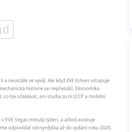
ad
i a neustále se vyvíjí. Ale když
EVE Echoes
vstupuje
 mechanická historie se nepřenáší. Ekonomika
, co lze očekávat, ani studia za ní (CCP a mobilní
v EVE Vegas minulý týden, a ačkoli existuje
eme odpovídat od nynějška až do vydání roku 2020,