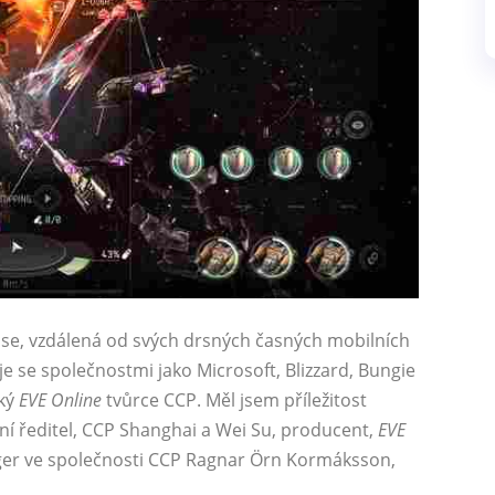
Ease, vzdálená od svých drsných časných mobilních
 se společnostmi jako Microsoft, Blizzard, Bungie
ský
EVE Online
tvůrce CCP. Měl jsem příležitost
lní ředitel, CCP Shanghai a Wei Su, producent,
EVE
r ve společnosti CCP Ragnar Örn Kormáksson,