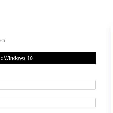
émů
 Pc Windows 10