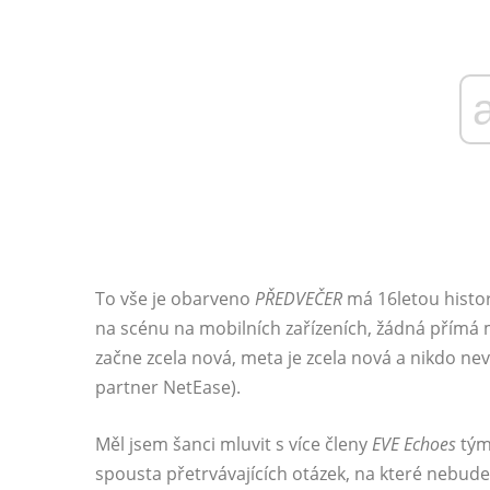
To vše je obarveno
PŘEDVEČER
má 16letou histori
na scénu na mobilních zařízeních, žádná přímá
začne zcela nová, meta je zcela nová a nikdo neví
partner NetEase).
Měl jsem šanci mluvit s více členy
EVE Echoes
tým 
spousta přetrvávajících otázek, na které nebud