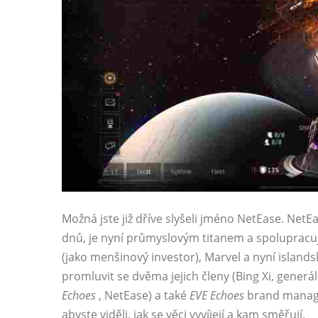
Možná jste již dříve slyšeli jméno NetEase. Net
dnů, je nyní průmyslovým titanem a spolupracuje
(jako menšinový investor), Marvel a nyní island
promluvit se dvěma jejich členy (Bing Xi, generá
Echoes
, NetEase) a také
EVE Echoes
brand manage
abyste viděli, jak se věci vyvíjejí a kam směřují.