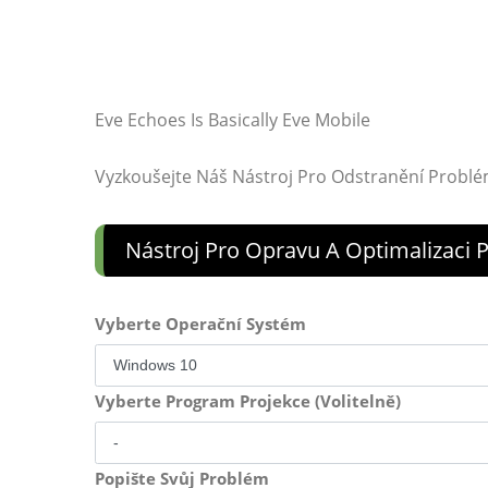
Eve Echoes Is Basically Eve Mobile
Vyzkoušejte Náš Nástroj Pro Odstranění Probl
Nástroj Pro Opravu A Optimalizaci
Vyberte Operační Systém
Vyberte Program Projekce (Volitelně)
Popište Svůj Problém