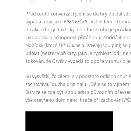
Před touto konverzací jsem se do hry dostal zdl
vypadá a zní jako
PŘEDVEČER
. Vzhledem k tomu
na akce (boj je taktický a hodně z toho je průzk
jako doma a schopnost přitáhnout / oddálit a obd
Nabídky (které
EVE Online
a
Ozvěny
jsou plní) se 
udělat (některé příkazy, jako je rychlost lodi, ne
šokován, že
Ozvěny
vypadá to dobře v tom, co je 
Su vysvětlil, že cílem je v podstatě odlišná chuť
P
zachovávají ducha originálu. „Děje se to v jiném 
Su vize se zdá být v souladu s původním převz
vše otevřeno dominanci hráče při zachování
PŘ