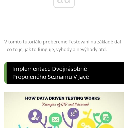
V tomto tutoriálu probereme Testování na základě dat
- co to je, jak to funguje, výhody a nevýhody atd.
Implementace Dvojnásobně
Propojeného Seznamu V Javě