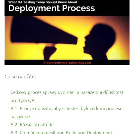
Co se naučíte:
Celkový proces správy uvolnění a nasazení a důležitost
pro tým QA
# 1. Proč je důležité, aby si testeři byli vědomi procesu
nasazení?
# 2. Různá prostředí
# 3. Co máte na mysli pod Build and Deployment