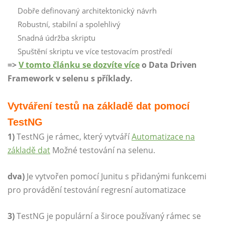
Dobře definovaný architektonický návrh
Robustní, stabilní a spolehlivý
Snadná údržba skriptu
Spuštění skriptu ve více testovacím prostředí
=>
V tomto článku se dozvíte více
o Data Driven
Framework v selenu s příklady.
Vytváření testů na základě dat pomocí
TestNG
1)
TestNG je rámec, který vytváří
Automatizace na
základě dat
Možné testování na selenu.
dva)
Je vytvořen pomocí Junitu s přidanými funkcemi
pro provádění testování regresní automatizace
3)
TestNG je populární a široce používaný rámec se