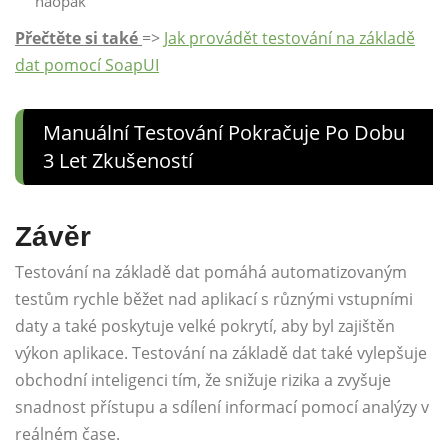
naopak
Přečtěte si také
=>
Jak provádět testování na základě
dat pomocí SoapUI
Manuální Testování Pokračuje Po Dobu
3 Let Zkušeností
Závěr
Testování na základě dat pomáhá automatizovaným
testům rychle běžet nad aplikací s různými vstupními
daty a také poskytuje velké pokrytí, aby byl zajištěn
výkon aplikace. Testování na základě dat také vylepšuje
obchodní inteligenci tím, že snižuje rizika a zvyšuje
snadnost přístupu a sdílení informací pomocí analýzy v
reálném čase.