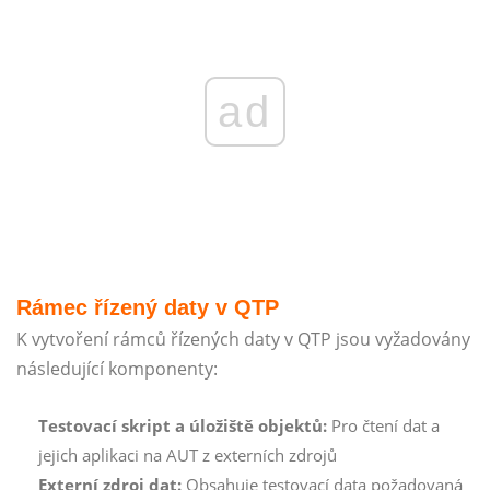
ad
Rámec řízený daty v QTP
K vytvoření rámců řízených daty v QTP jsou vyžadovány
následující komponenty:
Testovací skript a úložiště objektů:
Pro čtení dat a
jejich aplikaci na AUT z externích zdrojů
Externí zdroj dat:
Obsahuje testovací data požadovaná