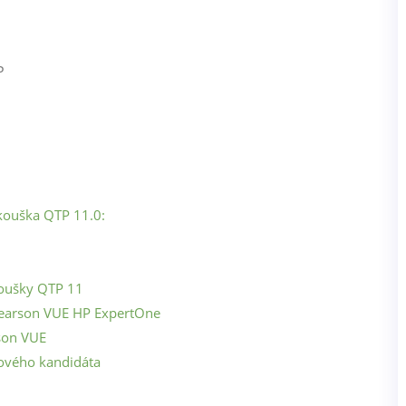
zkouška QTP 11.0:
zkoušky QTP 11
 Pearson VUE HP ExpertOne
rson VUE
ového kandidáta