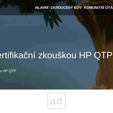
HLAVNÍ
ZKROUCENÝ KOV
KOMUNITNÍ OT
rtifikační zkouškou HP QTP
kou HP QTP
ad