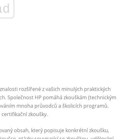
ad
 znalosti rozšířené z vašich minulých praktických
ích. Společnost HP pomáhá zkouškám (technickým
ytováním mnoha průvodců a školicích programů.
certifikační zkoušky.
aný obsah, který popisuje konkrétní zkoušku,
koušce, otázky související se zkouškou, udělování