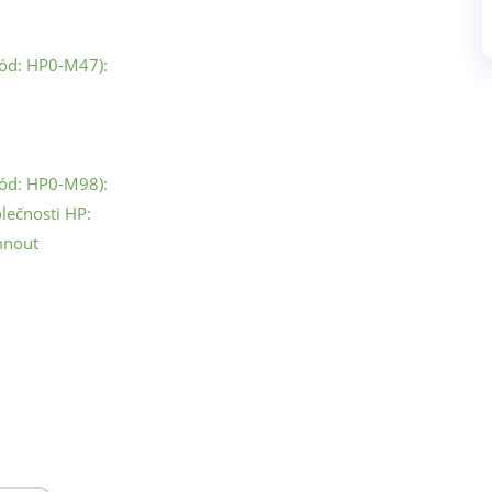
Kód: HP0-M47):
Kód: HP0-M98):
lečnosti HP:
imnout