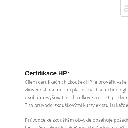
Certifikace HP:
Cílem certifikačních zkoušek HP je prověřit vaše
zkušeností na mnoha platformách a technologi
osobám) zvyšovat jejich celkové znalosti posk
Tito průvodci zkouškovými kurzy existují u každé 
Průvodce ke zkouškám obvykle obsahuje požadov
typ a téma zkoušky, zkušenosti vyžadované při z