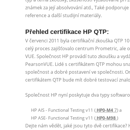
známek za její absolvování atd., Také podporuj
reference a další studijní materiály.
Přehled certifikace HP QTP:
V červenci 2011 byla certifikační zkouška QTP 1
celý proces zajišťovalo centrum Prometric, ale o
VUE. Společnost HP provádí tuto zkoušku a vydáv
PearsonVUE. Lidé s certifikátem QTP mohou snadn
společnost a dobré postavení ve společnosti. O
certifikátem QTP bude mít dobré testovací znalo
Společnost HP nyní poskytuje dva typy softwar
HP AIS - Functional Testing v11 (
HP0-M4
7
) a
HP ASE- Functional Testing v11 (
HP0-M98
)
Dejte nám vědět, jaké jsou tyto dvě certifikace? 