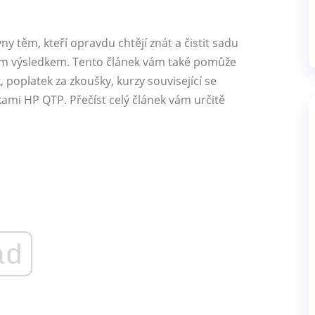
y těm, kteří opravdu chtějí znát a čistit sadu
rým výsledkem. Tento článek vám také pomůže
 poplatek za zkoušky, kurzy související se
škami HP QTP. Přečíst celý článek vám určitě
ad