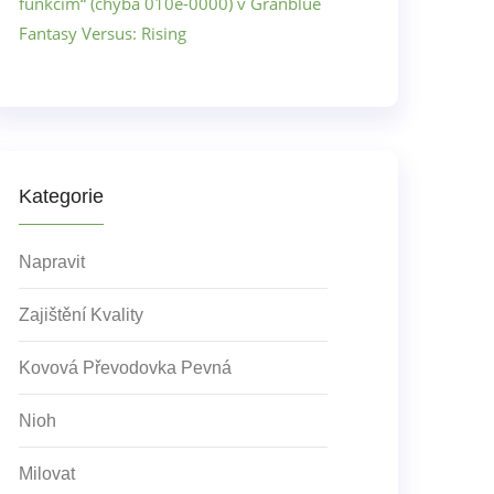
funkcím“ (chyba 010e-0000) v Granblue
Fantasy Versus: Rising
Kategorie
Napravit
Zajištění Kvality
Kovová Převodovka Pevná
Nioh
Milovat