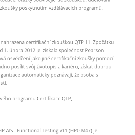
e zkoušky poskytnutím vzdělávacích programů,
0 nahrazena certifikační zkouškou QTP 11. Zpočátku
d 1. února 2012 jej získala společnost Pearson
á osvědčení jako jiné certifikační zkoušky pomocí
o posílit svůj životopis a kariéru, získat dobrou
rganizace automaticky poznávají, že osoba s
sti.
ového programu Certifikace QTP,
HP AIS - Functional Testing v11 (HP0-M47) je