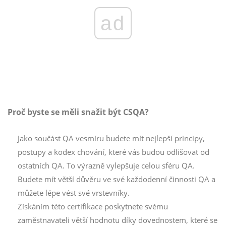
ad
Proč byste se měli snažit být CSQA?
Jako součást QA vesmíru budete mít nejlepší principy,
postupy a kodex chování, které vás budou odlišovat od
ostatních QA. To výrazně vylepšuje celou sféru QA.
Budete mít větší důvěru ve své každodenní činnosti QA a
můžete lépe vést své vrstevníky.
Získáním této certifikace poskytnete svému
zaměstnavateli větší hodnotu díky dovednostem, které se