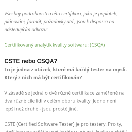
Všechny podrobnosti o této certifikaci, jako je poplatek,
plánování, formát, požadavky atd., Jsou k dispozici na
následujícím odkazu:
Certifikovaný analytik kvality softwaru: (CSQA)
CSTE nebo CSQA?
To je jedna z otázek, které má každý tester na mysli.
Který z nich má být certifikován?
V zásadě se jedná o dvě různé certifikace zaměřené na
dva různé cíle lidí v celém oboru kvality. Jedno není
lepší než druhé - jsou prostě jiné.
CSTE (Certified Software Tester) je pro testery. Pro ty,
kteří jsou na začátku své kariéry v oblasti kvality a chtějí