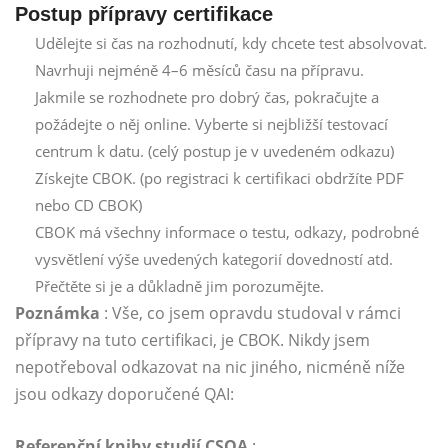
Postup přípravy certifikace
Udělejte si čas na rozhodnutí, kdy chcete test absolvovat.
Navrhuji nejméně 4–6 měsíců času na přípravu.
Jakmile se rozhodnete pro dobrý čas, pokračujte a
požádejte o něj online. Vyberte si nejbližší testovací
centrum k datu. (celý postup je v uvedeném odkazu)
Získejte CBOK. (po registraci k certifikaci obdržíte PDF
nebo CD CBOK)
CBOK má všechny informace o testu, odkazy, podrobné
vysvětlení výše uvedených kategorií dovedností atd.
Přečtěte si je a důkladně jim porozumějte.
Poznámka
: Vše, co jsem opravdu studoval v rámci
přípravy na tuto certifikaci, je CBOK. Nikdy jsem
nepotřeboval odkazovat na nic jiného, ​​nicméně níže
jsou odkazy doporučené QAI:
Referenční knihy studií CSQA
: