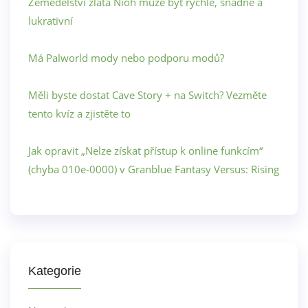
Zemědělství zlata Nioh může být rychlé, snadné a
lukrativní
Má Palworld mody nebo podporu modů?
Měli byste dostat Cave Story + na Switch? Vezměte
tento kvíz a zjistěte to
Jak opravit „Nelze získat přístup k online funkcím“
(chyba 010e-0000) v Granblue Fantasy Versus: Rising
Kategorie