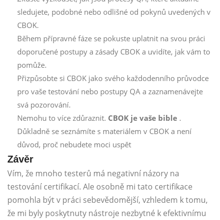
sledujete, podobné nebo odlišné od pokynů uvedených v
CBOK.
Během přípravné fáze se pokuste uplatnit na svou práci
doporučené postupy a zásady CBOK a uvidíte, jak vám to
pomůže.
Přizpůsobte si CBOK jako svého každodenního průvodce
pro vaše testování nebo postupy QA a zaznamenávejte
svá pozorování.
Nemohu to více zdůraznit.
CBOK je vaše bible
.
Důkladně se seznámíte s materiálem v CBOK a není
důvod, proč nebudete moci uspět
Závěr
Vím, že mnoho testerů má negativní názory na
testování certifikací. Ale osobně mi tato certifikace
pomohla být v práci sebevědomější, vzhledem k tomu,
že mi byly poskytnuty nástroje nezbytné k efektivnímu