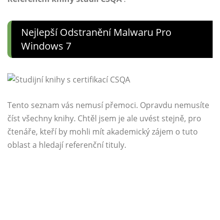
Nejlepší Odstranění Malwaru Pro
Windows 7
Tento seznam vás nemusí přemoci. Opravdu nemusíte
číst všechny knihy. Chtěl jsem je ale uvést stejně, pro
čtenáře, kteří by mohli mít akademický zájem o tuto
oblast a hledají referenční tituly.