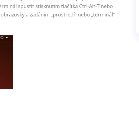
minál spustit stisknutím tlačítka Ctrl-Alt-T nebo
sti obrazovky a zadáním „prostředí“ nebo „terminál“