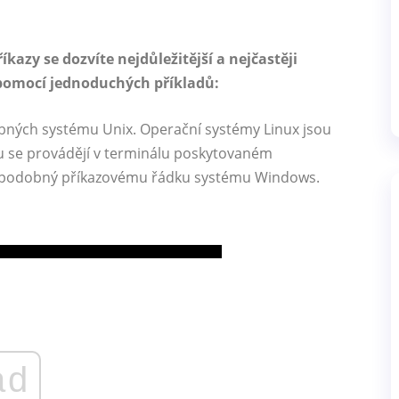
zy se dozvíte nejdůležitější a nejčastěji
 pomocí jednoduchých příkladů:
bných systému Unix. Operační systémy Linux jsou
xu se provádějí v terminálu poskytovaném
a podobný příkazovému řádku systému Windows.
ad