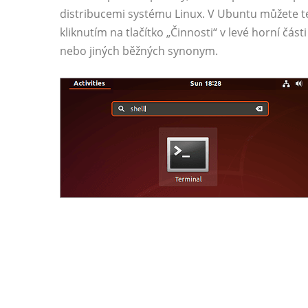
distribucemi systému Linux. V Ubuntu můžete ter
kliknutím na tlačítko „Činnosti“ v levé horní čá
nebo jiných běžných synonym.