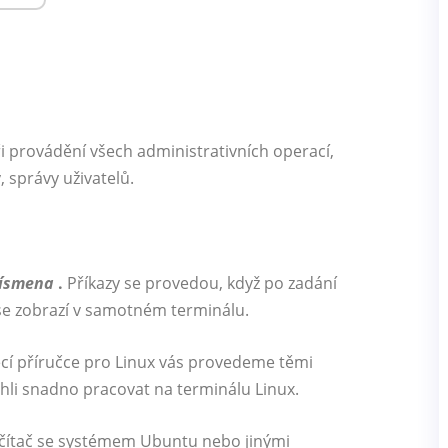
i provádění všech administrativních operací,
 správy uživatelů.
písmena
.
Příkazy se provedou, když po zadání
 se zobrazí v samotném terminálu.
cí příručce pro Linux vás provedeme těmi
ohli snadno pracovat na terminálu Linux.
očítač se systémem Ubuntu nebo jinými