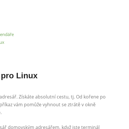
lendáře
nux
 pro Linux
adresář. Získáte absolutní cestu, tj. Od kořene po
o příkaz vám pomůže vyhnout se ztrátě v okně
.
resář domovským adresářem, když jste terminál