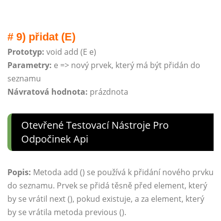
# 9) přidat (E)
Prototyp:
void add (E e)
Parametry:
e => nový prvek, který má být přidán do
seznamu
Návratová hodnota:
prázdnota
Otevřené Testovací Nástroje Pro
Odpočinek Api
Popis:
Metoda add () se používá k přidání nového prvku
do seznamu. Prvek se přidá těsně před element, který
by se vrátil next (), pokud existuje, a za element, který
by se vrátila metoda previous ().