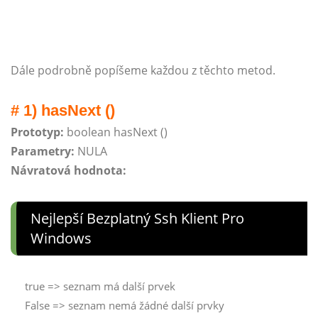
Dále podrobně popíšeme každou z těchto metod.
# 1) hasNext ()
Prototyp:
boolean hasNext ()
Parametry:
NULA
Návratová hodnota:
Nejlepší Bezplatný Ssh Klient Pro
Windows
true => seznam má další prvek
False => seznam nemá žádné další prvky