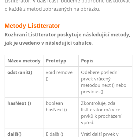
ListIterator. V další části budeme podrobně diskutovat
o každé z metod zobrazených na obrázku.
Metody ListIterator
Rozhraní ListIterator poskytuje následující metody,
jak je uvedeno v následující tabulce.
Název metody
Prototyp
Popis
odstranit()
void remove
Odebere poslední
()
prvek vrácený
metodou next () nebo
previous ().
hasNext ()
boolean
Zkontroluje, zda
hasNext ()
listIterator má více
prvků k procházení
vpřed.
další()
E další ()
Vrátí další prvek v