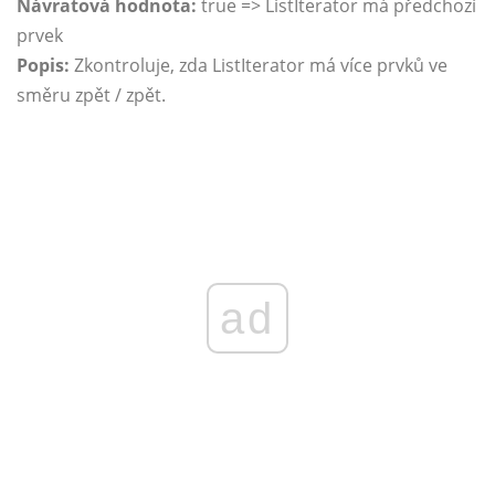
Návratová hodnota:
true => ListIterator má předchozí
prvek
Popis:
Zkontroluje, zda ListIterator má více prvků ve
směru zpět / zpět.
ad