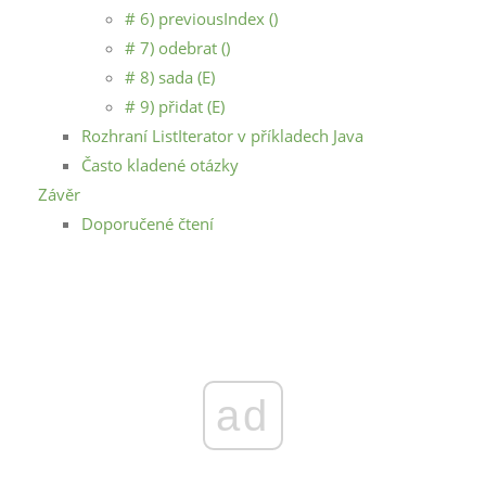
# 6) previousIndex ()
# 7) odebrat ()
# 8) sada (E)
# 9) přidat (E)
Rozhraní ListIterator v příkladech Java
Často kladené otázky
Závěr
Doporučené čtení
ad