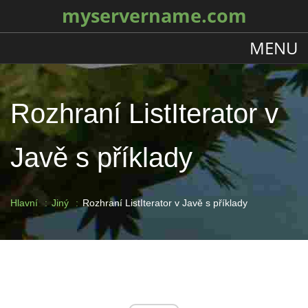
myservername.com
MENU
Rozhraní ListIterator v
Javě s příklady
Hlavní
Jiný
Rozhraní ListIterator v Javě s příklady