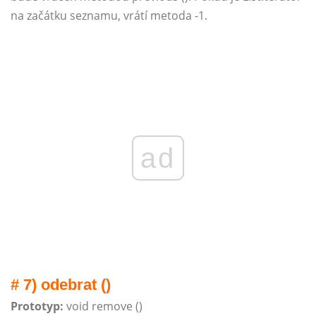
na začátku seznamu, vrátí metoda -1.
ad
# 7) odebrat ()
Prototyp:
void remove ()