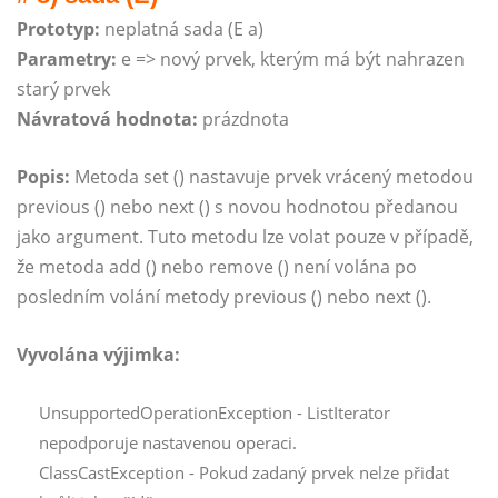
Prototyp:
neplatná sada (E a)
Parametry:
e => nový prvek, kterým má být nahrazen
starý prvek
Návratová hodnota:
prázdnota
Popis:
Metoda set () nastavuje prvek vrácený metodou
previous () nebo next () s novou hodnotou předanou
jako argument. Tuto metodu lze volat pouze v případě,
že metoda add () nebo remove () není volána po
posledním volání metody previous () nebo next ().
Vyvolána výjimka:
UnsupportedOperationException - ListIterator
nepodporuje nastavenou operaci.
ClassCastException - Pokud zadaný prvek nelze přidat