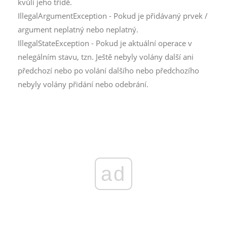
kvůli jeho třídě.
IllegalArgumentException - Pokud je přidávaný prvek /
argument neplatný nebo neplatný.
IllegalStateException - Pokud je aktuální operace v
nelegálním stavu, tzn. Ještě nebyly volány další ani
předchozí nebo po volání dalšího nebo předchozího
nebyly volány přidání nebo odebrání.
ad