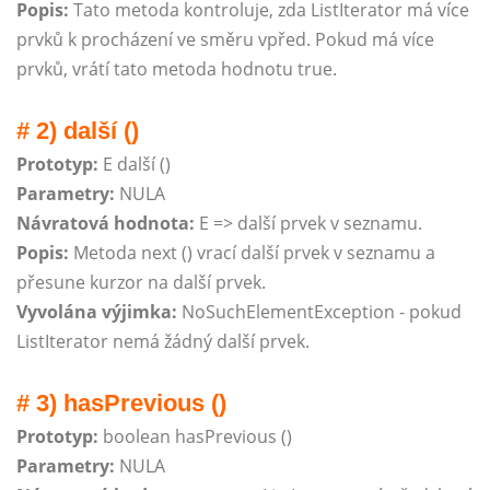
Popis:
Tato metoda kontroluje, zda ListIterator má více
prvků k procházení ve směru vpřed. Pokud má více
prvků, vrátí tato metoda hodnotu true.
# 2) další ()
Prototyp:
E další ()
Parametry:
NULA
Návratová hodnota:
E => další prvek v seznamu.
Popis:
Metoda next () vrací další prvek v seznamu a
přesune kurzor na další prvek.
Vyvolána výjimka:
NoSuchElementException - pokud
ListIterator nemá žádný další prvek.
# 3) hasPrevious ()
Prototyp:
boolean hasPrevious ()
Parametry:
NULA