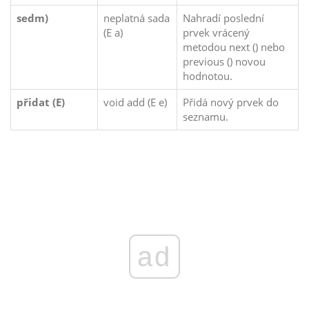
sedm)
neplatná sada
Nahradí poslední
(E a)
prvek vrácený
metodou next () nebo
previous () novou
hodnotou.
přidat (E)
void add (E e)
Přidá nový prvek do
seznamu.
ad