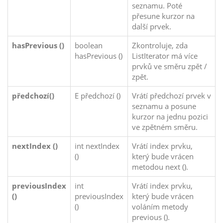
seznamu. Poté
přesune kurzor na
další prvek.
hasPrevious ()
boolean
Zkontroluje, zda
hasPrevious ()
ListIterator má více
prvků ve směru zpět /
zpět.
předchozí()
E předchozí ()
Vrátí předchozí prvek v
seznamu a posune
kurzor na jednu pozici
ve zpětném směru.
nextIndex ()
int nextIndex
Vrátí index prvku,
()
který bude vrácen
metodou next ().
previousIndex
int
Vrátí index prvku,
()
previousIndex
který bude vrácen
()
voláním metody
previous ().