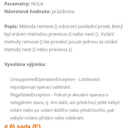
Parametry:
NULA
Návratová hodnota:
prázdnota
Popis:
Metoda remove () odstraní poslední prvek, který
byl vrácen metodou previous () nebo next (). Volání
metody remove () lze provést pouze jednou za volání
metody next () nebo previous ().
Vyvolána výjimka:
UnsupportedOperationException - ListIterator
nepodporuje operaci odebrání.
IllegalStateException - Pokud je aktuální operace v
nelegálním stavu, tj. Ani další, ani předchozí ještě nebyli
voláni nebo po volání dalšího nebo předchozího, pak
nebylo voláno přidání nebo odebrání.
# 8) sada (E)