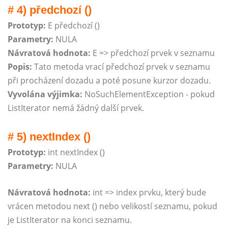
# 4) předchozí ()
Prototyp:
E předchozí ()
Parametry:
NULA
Návratová hodnota:
E => předchozí prvek v seznamu
Popis:
Tato metoda vrací předchozí prvek v seznamu
při procházení dozadu a poté posune kurzor dozadu.
Vyvolána výjimka:
NoSuchElementException - pokud
ListIterator nemá žádný další prvek.
# 5) nextIndex ()
Prototyp:
int nextIndex ()
Parametry:
NULA
Návratová hodnota:
int => index prvku, který bude
vrácen metodou next () nebo velikostí seznamu, pokud
je ListIterator na konci seznamu.