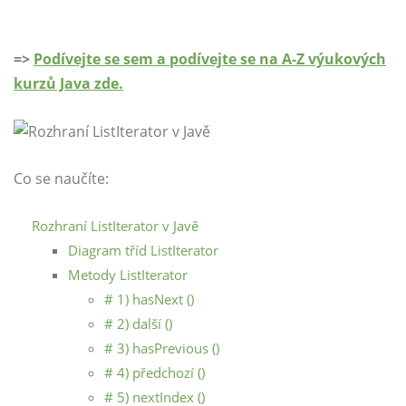
=>
Podívejte se sem a podívejte se na A-Z výukových
kurzů Java zde.
Co se naučíte:
Rozhraní ListIterator v Javě
Diagram tříd ListIterator
Metody ListIterator
# 1) hasNext ()
# 2) další ()
# 3) hasPrevious ()
# 4) předchozí ()
# 5) nextIndex ()