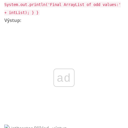
System.out.println('Final ArrayList of odd values:'
+ intList); } }
Výstup:
ad