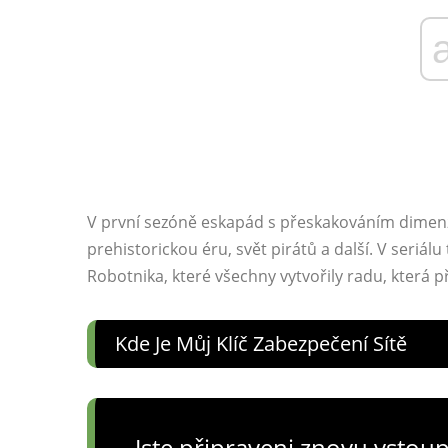
V první sezóně eskapád s přeskakováním dimenzí
prehistorickou éru, svět pirátů a další. V seriál
Robotnika, které všechny vytvořily radu, která p
Kde Je Můj Klíč Zabezpečení Sítě
Jste připraveni znovu vstoup