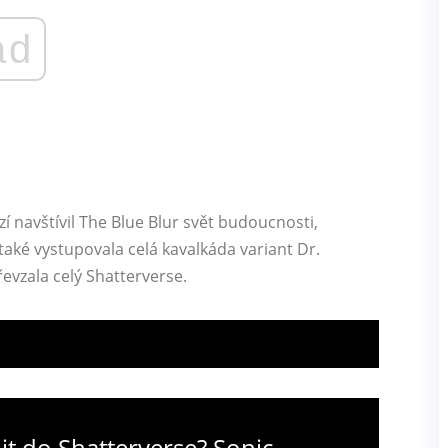
ad
 navštívil The Blue Blur svět budoucnosti,
u také vystupovala celá kavalkáda variant Dr.
řevzala celý Shatterverse.
it do Shatterverse? Sonic