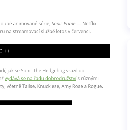
loupé animované série,
Sonic Prime
— Netflix
u na streamovací službě letos v červenci.
C ++
idí, jak se Sonic the Hedgehog vrazil do
ež
vydává se na řadu dobrodružství
s různými
lity, včetně Tailse, Knucklese, Amy Rose a Rogue.