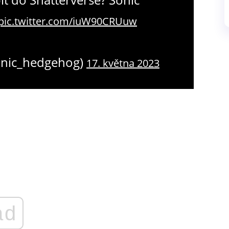
pic.twitter.com/iuW90CRUuw
onic_hedgehog)
17. května 2023
ad