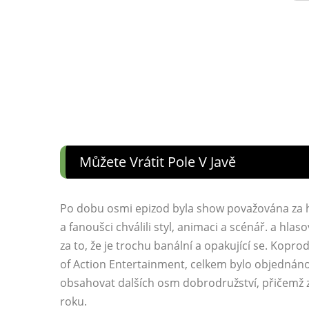
Můžete Vrátit Pole V Javě
Po dobu osmi epizod byla show považována za h
a fanoušci chválili styl, animaci a scénář. a hlas
za to, že je trochu banální a opakující se. Kopr
of Action Entertainment, celkem bylo objednáno
obsahovat dalších osm dobrodružství, přičemž
roku.