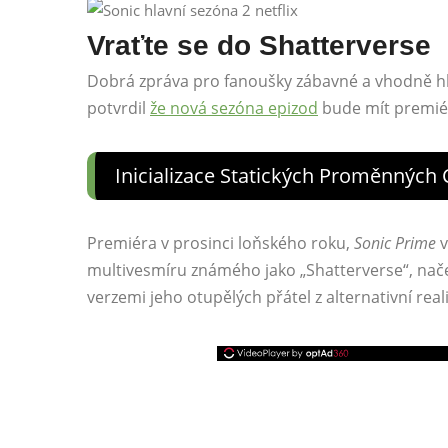
Vraťte se do Shatterverse
Dobrá zpráva pro fanoušky zábavné a vhodně h
potvrdil
že nová sezóna epizod
bude mít premiér
Inicializace Statických Proměnných 
Premiéra v prosinci loňského roku,
Sonic Prime
v
multivesmíru známého jako „Shatterverse“, nač
verzemi jeho otupělých přátel z alternativní rea