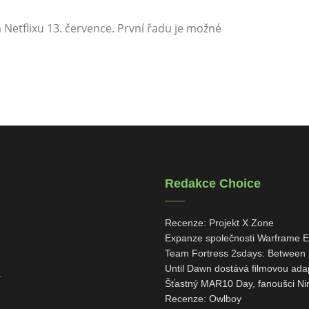
Netflixu 13. července. První řadu je možné
Redakce Choice
Recenze: Projekt X Zone
Expanze společnosti Warframe Em
Team Fortress 2sdays: Between 
Until Dawn dostává filmovou ada
í
Šťastný MAR10 Day, fanoušci Ni
Recenze: Owlboy