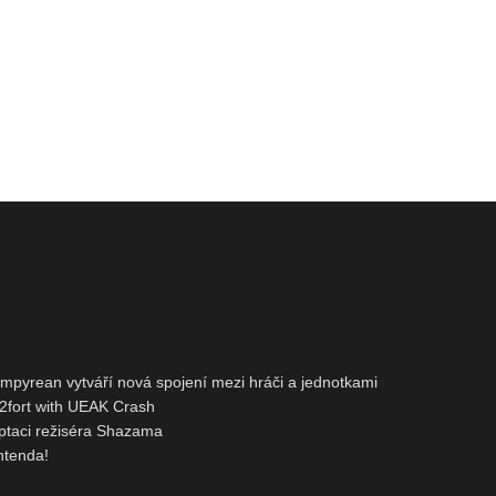
pyrean vytváří nová spojení mezi hráči a jednotkami
2fort with UEAK Crash
ptaci režiséra Shazama
ntenda!