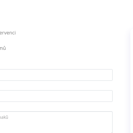
ervenci
émů