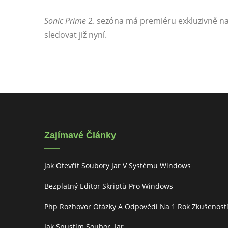
Sonic Prime
2. sezóna má premiéru exkluzivně na 
sledovat již nyní.
Zajímavé Články
Jak Otevřít Soubory Jar V Systému Windows
Bezplatný Editor Skriptů Pro Windows
Php Rozhovor Otázky A Odpovědi Na 1 Rok Zkušenost
Jak Spustím Soubor .jar