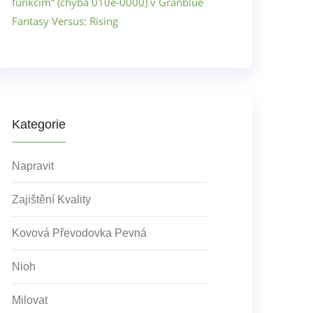
funkcím“ (chyba 010e-0000) v Granblue
Fantasy Versus: Rising
Kategorie
Napravit
Zajištění Kvality
Kovová Převodovka Pevná
Nioh
Milovat