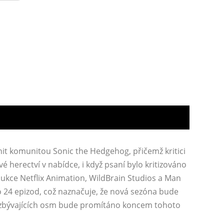
it komunitou Sonic the Hedgehog, přičemž kritici
ové herectví v nabídce, i když psaní bylo kritizováno
odukce Netflix Animation, WildBrain Studios a Man
 24 epizod, což naznačuje, že nová sezóna bude
 zbývajících osm bude promítáno koncem tohoto