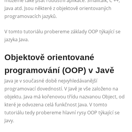
můžeme také psát robustní aplikace. Smalltalk, C ++,
Java atd. Jsou některé z objektově orientovaných
programovacích jazyků.
V tomto tutoriálu probereme základy OOP týkající se
jazyka Java.
Objektově orientované
programování (OOP) v Javě
Java je v současné době nejvyhledávanější
programovací dovedností. V Javě je vše založeno na
objektu. Java má kořenovou třídu nazvanou Object, od
které je odvozena celá funkčnost Java. V tomto
tutoriálu tedy probereme hlavní rysy OOP týkající se
Javy.