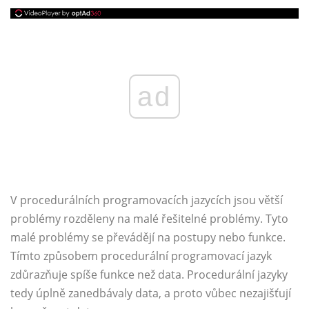
ad
V procedurálních programovacích jazycích jsou větší
problémy rozděleny na malé řešitelné problémy. Tyto
malé problémy se převádějí na postupy nebo funkce.
Tímto způsobem procedurální programovací jazyk
zdůrazňuje spíše funkce než data. Procedurální jazyky
tedy úplně zanedbávaly data, a proto vůbec nezajišťují