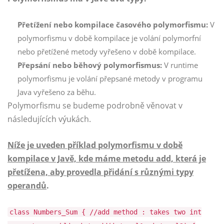
Přetížení nebo kompilace časového polymorfismu:
V
polymorfismu v době kompilace je volání polymorfní
nebo přetížené metody vyřešeno v době kompilace.
Přepsání nebo běhový polymorfismus:
V runtime
polymorfismu je volání přepsané metody v programu
Java vyřešeno za běhu.
Polymorfismu se budeme podrobně věnovat v
následujících výukách.
Níže je uveden příklad polymorfismu v době
kompilace v Javě, kde máme metodu add, která je
přetížena, aby provedla přidání s různými typy
operandů
.
class Numbers_Sum { //add method : takes two int