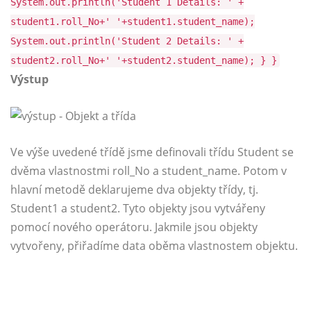
System.out.println('Student 1 Details: ' +
student1.roll_No+' '+student1.student_name);
System.out.println('Student 2 Details: ' +
student2.roll_No+' '+student2.student_name); } }
Výstup
Ve výše uvedené třídě jsme definovali třídu Student se
dvěma vlastnostmi roll_No a student_name. Potom v
hlavní metodě deklarujeme dva objekty třídy, tj.
Student1 a student2. Tyto objekty jsou vytvářeny
pomocí nového operátoru. Jakmile jsou objekty
vytvořeny, přiřadíme data oběma vlastnostem objektu.