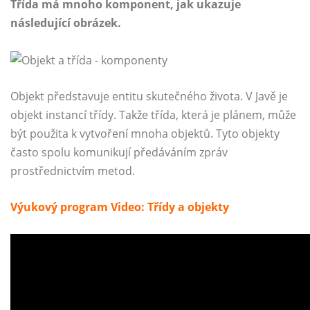
Třída má mnoho komponent, jak ukazuje
následující obrázek.
Objekt představuje entitu skutečného života. V Javě je
objekt instancí třídy. Takže třída, která je plánem, může
být použita k vytvoření mnoha objektů. Tyto objekty
často spolu komunikují předáváním zpráv
prostřednictvím metod.
Výukový program Video: Třídy a objekty