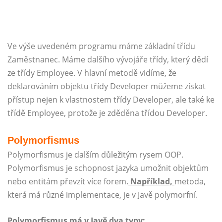
Ve výše uvedeném programu máme základní třídu
Zaměstnanec. Máme dalšího vývojáře třídy, který dědí
ze třídy Employee. V hlavní metodě vidíme, že
deklarováním objektu třídy Developer můžeme získat
přístup nejen k vlastnostem třídy Developer, ale také ke
třídě Employee, protože je zděděna třídou Developer.
Polymorfismus
Polymorfismus je dalším důležitým rysem OOP.
Polymorfismus je schopnost jazyka umožnit objektům
nebo entitám převzít více forem.
Například,
metoda,
která má různé implementace, je v Javě polymorfní.
Polymorfismus má v Javě dva typy: