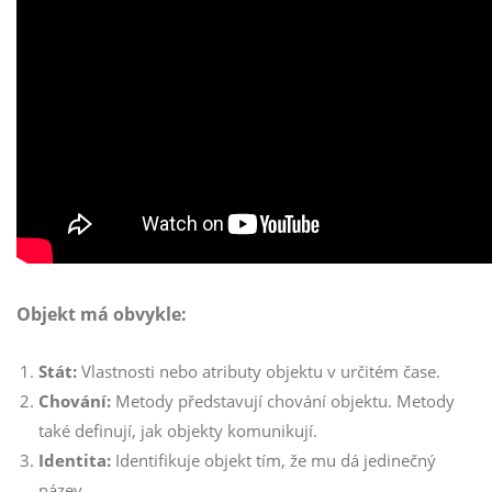
Objekt má obvykle:
Stát:
Vlastnosti nebo atributy objektu v určitém čase.
Chování:
Metody představují chování objektu. Metody
také definují, jak objekty komunikují.
Identita:
Identifikuje objekt tím, že mu dá jedinečný
název.