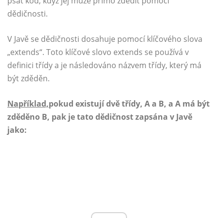
psát kód, když jej může přímo zdědit pomocí
dědičnosti.
V Javě se dědičnosti dosahuje pomocí klíčového slova
„extends“. Toto klíčové slovo extends se používá v
definici třídy a je následováno názvem třídy, který má
být zděděn.
Například,
pokud existují dvě třídy, A a B, a A má být
zděděno B, pak je tato dědičnost zapsána v Javě
jako: