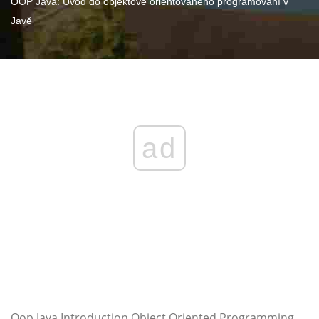
OOP Java: Úvod do objektově orientovaného programování v
Javě
ad
Oop Java Introduction Object Oriented Programming