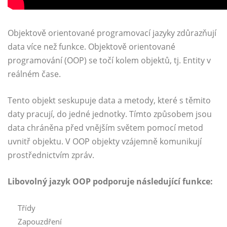
Objektově orientované programovací jazyky zdůrazňují
data více než funkce. Objektově orientované
programování (OOP) se točí kolem objektů, tj. Entity v
reálném čase.
Tento objekt seskupuje data a metody, které s těmito
daty pracují, do jedné jednotky. Tímto způsobem jsou
data chráněna před vnějším světem pomocí metod
uvnitř objektu. V OOP objekty vzájemně komunikují
prostřednictvím zpráv.
Libovolný jazyk OOP podporuje následující funkce:
Třídy
Zapouzdření