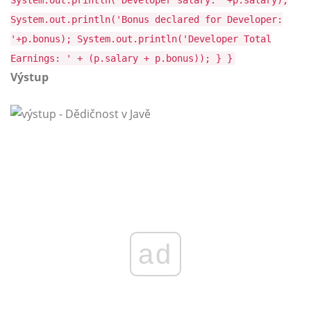
System.out.println('Developer salary: '+p.salary);
System.out.println('Bonus declared for Developer:
'+p.bonus); System.out.println('Developer Total
Earnings: ' + (p.salary + p.bonus)); } }
Výstup
ad