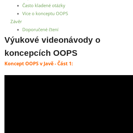
Často kladené otázky
Více o konceptu OOPS
Závěr
Doporučené čtení
Výukové videonávody o
koncepcích OOPS
Koncept OOPS v Javě - Část 1: