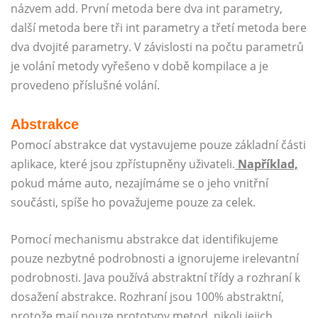
názvem add. První metoda bere dva int parametry,
další metoda bere tři int parametry a třetí metoda bere
dva dvojité parametry. V závislosti na počtu parametrů
je volání metody vyřešeno v době kompilace a je
provedeno příslušné volání.
Abstrakce
Pomocí abstrakce dat vystavujeme pouze základní části
aplikace, které jsou zpřístupněny uživateli.
Například,
pokud máme auto, nezajímáme se o jeho vnitřní
součásti, spíše ho považujeme pouze za celek.
Pomocí mechanismu abstrakce dat identifikujeme
pouze nezbytné podrobnosti a ignorujeme irelevantní
podrobnosti. Java používá abstraktní třídy a rozhraní k
dosažení abstrakce. Rozhraní jsou 100% abstraktní,
protože mají pouze prototypy metod, nikoli jejich