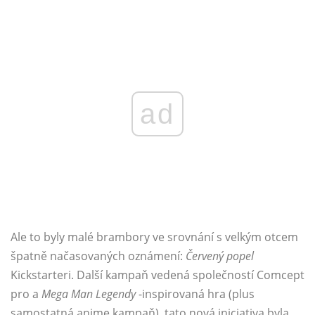
ad
Ale to byly malé brambory ve srovnání s velkým otcem
špatně načasovaných oznámení:
Červený popel
Kickstarteri. Další kampaň vedená společností Comcept
pro a
Mega Man
Legendy
-inspirovaná hra (plus
samostatná anime kampaň), tato nová iniciativa byla