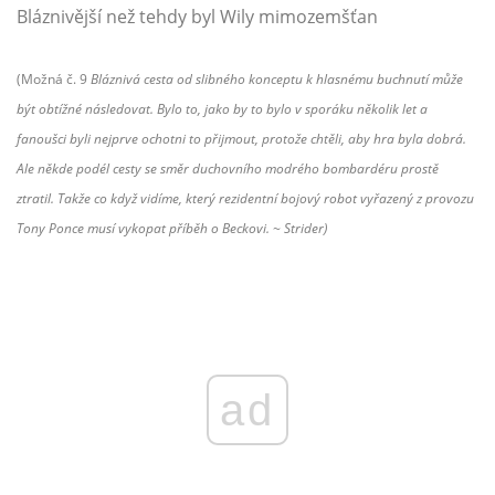
Bláznivější než tehdy byl Wily mimozemšťan
(Možná č. 9
Bláznivá cesta od slibného konceptu k hlasnému buchnutí může
být obtížné následovat. Bylo to, jako by to bylo v sporáku několik let a
fanoušci byli nejprve ochotni to přijmout, protože chtěli, aby hra byla dobrá.
Ale někde podél cesty se směr duchovního modrého bombardéru prostě
ztratil. Takže co když vidíme, který rezidentní bojový robot vyřazený z provozu
Tony Ponce musí vykopat příběh o Beckovi. ~ Strider)
ad