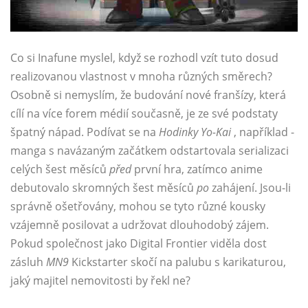
Co si Inafune myslel, když se rozhodl vzít tuto dosud
realizovanou vlastnost v mnoha různých směrech?
Osobně si nemyslím, že budování nové franšízy, která
cílí na více forem médií současně, je ze své podstaty
špatný nápad. Podívat se na
Hodinky Yo-Kai
, například -
manga s navázaným začátkem odstartovala serializaci
celých šest měsíců
před
první hra, zatímco anime
debutovalo skromných šest měsíců
po
zahájení. Jsou-li
správně ošetřovány, mohou se tyto různé kousky
vzájemně posilovat a udržovat dlouhodobý zájem.
Pokud společnost jako Digital Frontier viděla dost
zásluh
MN9
Kickstarter skočí na palubu s karikaturou,
jaký majitel nemovitosti by řekl ne?