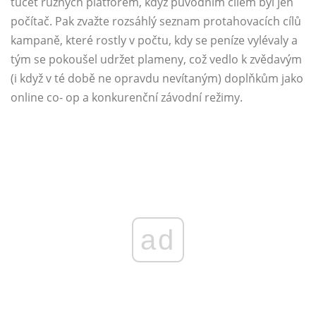
tucet různých platforem, když původním cílem byl jen
počítač. Pak zvažte rozsáhlý seznam protahovacích cílů
kampaně, které rostly v počtu, kdy se peníze vylévaly a
tým se pokoušel udržet plameny, což vedlo k zvědavým
(i když v té době ne opravdu nevítaným) doplňkům jako
online co- op a konkurenční závodní režimy.
ad