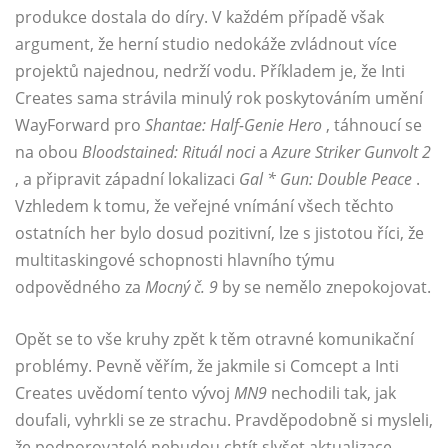
produkce dostala do díry. V každém případě však
argument, že herní studio nedokáže zvládnout více
projektů najednou, nedrží vodu. Příkladem je, že Inti
Creates sama strávila minulý rok poskytováním umění
WayForward pro
Shantae: Half-Genie Hero
, táhnoucí se
na obou
Bloodstained: Rituál noci
a
Azure Striker Gunvolt 2
, a připravit západní lokalizaci
Gal * Gun: Double Peace
.
Vzhledem k tomu, že veřejné vnímání všech těchto
ostatních her bylo dosud pozitivní, lze s jistotou říci, že
multitaskingové schopnosti hlavního týmu
odpovědného za
Mocný č. 9
by se nemělo znepokojovat.
Opět se to vše kruhy zpět k těm otravné komunikační
problémy. Pevně ​​věřím, že jakmile si Comcept a Inti
Creates uvědomí tento vývoj
MN9
nechodili tak, jak
doufali, vyhrkli se ze strachu. Pravděpodobně si mysleli,
že podporovatelé nebudou chtít slyšet aktualizace,