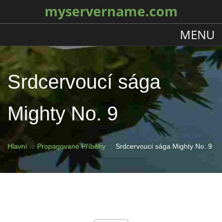
myservername.com
MENU
Srdcervoucí sága
Mighty No. 9
Hlavní
Propagované Příběhy
Srdcervoucí sága Mighty No. 9