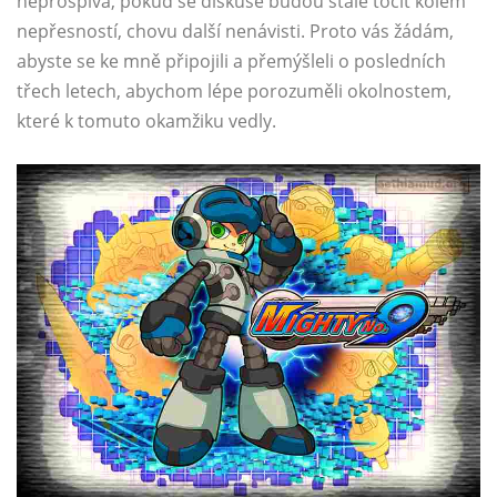
neprospívá, pokud se diskuse budou stále točit kolem
nepřesností, chovu další nenávisti. Proto vás žádám,
abyste se ke mně připojili a přemýšleli o posledních
třech letech, abychom lépe porozuměli okolnostem,
které k tomuto okamžiku vedly.