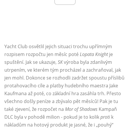
Yacht Club osvětlil jejich situaci trochu upřímným
rozpisem rozpočtu jen měsíc poté
Lopata Knight
je
spuštění. Jak se ukazuje,
SK
výroba byla zdanlivým
utrpením, ve kterém tým procházel a zachraňoval, jak
jen mohl. Dokonce se rozhodli zadržet spoustu příslibů
protahovacího cíle a platby hudebního maestra Jake
Kaufmana až poté, co základní hra zasáhla trh. Přesto
všechno došly peníze a zbývalo pět měsíců! Pak je tu
také zjevení, že rozpočet na
Mor of Shadows
Kampaň
DLC byla v pohodě milion - pokud je to kolik
proti
k
nákladům na hotový produkt je jasné, že i „pouhý“