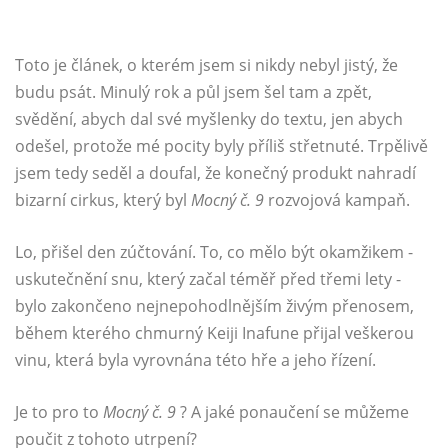
Toto je článek, o kterém jsem si nikdy nebyl jistý, že
budu psát. Minulý rok a půl jsem šel tam a zpět,
svědění, abych dal své myšlenky do textu, jen abych
odešel, protože mé pocity byly příliš střetnuté. Trpělivě
jsem tedy seděl a doufal, že konečný produkt nahradí
bizarní cirkus, který byl
Mocný č. 9
rozvojová kampaň.
Lo, přišel den zúčtování. To, co mělo být okamžikem -
uskutečnění snu, který začal téměř před třemi lety -
bylo zakončeno nejnepohodlnějším živým přenosem,
během kterého chmurný Keiji Inafune přijal veškerou
vinu, která byla vyrovnána této hře a jeho řízení.
Je to pro to
Mocný č. 9
? A jaké ponaučení se můžeme
poučit z tohoto utrpení?