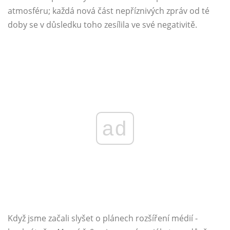
atmosféru; každá nová část nepříznivých zpráv od té
doby se v důsledku toho zesílila ve své negativitě.
ad
Když jsme začali slyšet o plánech rozšíření médií -