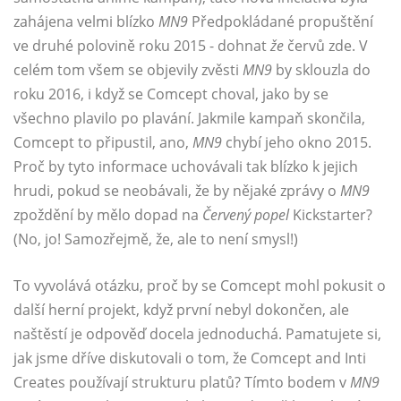
zahájena velmi blízko
MN9
Předpokládané propuštění
ve druhé polovině roku 2015 - dohnat
že
červů zde. V
celém tom všem se objevily zvěsti
MN9
by sklouzla do
roku 2016, i když se Comcept choval, jako by se
všechno plavilo po plavání. Jakmile kampaň skončila,
Comcept to připustil, ano,
MN9
chybí jeho okno 2015.
Proč by tyto informace uchovávali tak blízko k jejich
hrudi, pokud se neobávali, že by nějaké zprávy o
MN9
zpoždění by mělo dopad na
Červený popel
Kickstarter?
(No, jo! Samozřejmě, že, ale to není smysl!)
To vyvolává otázku, proč by se Comcept mohl pokusit o
další herní projekt, když první nebyl dokončen, ale
naštěstí je odpověď docela jednoduchá. Pamatujete si,
jak jsme dříve diskutovali o tom, že Comcept and Inti
Creates používají strukturu platů? Tímto bodem v
MN9