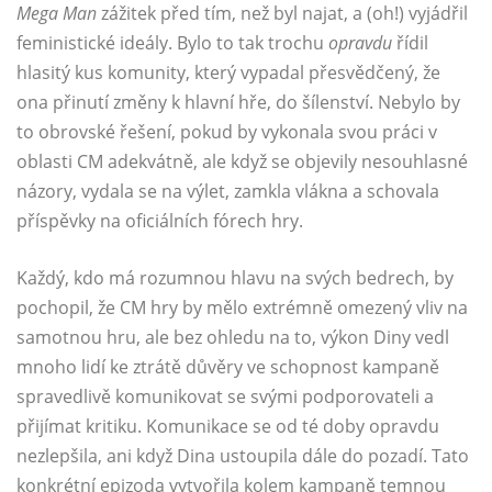
Mega Man
zážitek před tím, než byl najat, a (oh!) vyjádřil
feministické ideály. Bylo to tak trochu
opravdu
řídil
hlasitý kus komunity, který vypadal přesvědčený, že
ona přinutí změny k hlavní hře, do šílenství. Nebylo by
to obrovské řešení, pokud by vykonala svou práci v
oblasti CM adekvátně, ale když se objevily nesouhlasné
názory, vydala se na výlet, zamkla vlákna a schovala
příspěvky na oficiálních fórech hry.
Každý, kdo má rozumnou hlavu na svých bedrech, by
pochopil, že CM hry by mělo extrémně omezený vliv na
samotnou hru, ale bez ohledu na to, výkon Diny vedl
mnoho lidí ke ztrátě důvěry ve schopnost kampaně
spravedlivě komunikovat se svými podporovateli a
přijímat kritiku. Komunikace se od té doby opravdu
nezlepšila, ani když Dina ustoupila dále do pozadí. Tato
konkrétní epizoda vytvořila kolem kampaně temnou