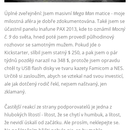
Úplné zveřejnění: Jsem masivní
Mega Man
matice - moje
milostná aféra je dobře zdokumentována. Také jsem se
účastnil panelu Inafune PAX 2013, kde to oznámil
Mocný
č. 9
do světa, hned poté jsem provedl půlhodinový
rozhovor se samotným mužem. Pokud jde o
Kickstarter, slíbil jsem statný $ 250, a pak jsem o pár
týdnů později narazil na 348 $, protože jsem opravdu
chtěl ty USB flash disky ve tvaru kazety Famicom a NES.
Určitě si zasloužím, abych se vztekal nad svou investicí,
ale jak dotčený rodič řekl, nejsem naštvaný, jen
zklamaný.
Častější reakcí ze strany podporovatelů je jedna z
hlubokých lítostí - lítost, že se chytí v humbuk, a lítost,
že nevidí úskalí od začátku. Ale prosím, neklepejte se.