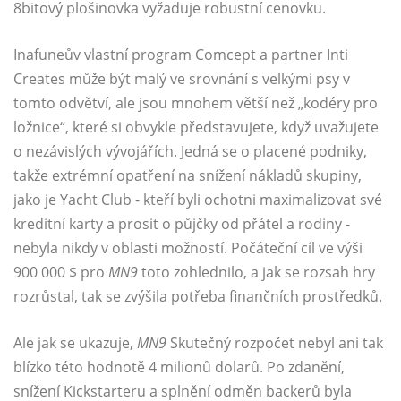
8bitový plošinovka vyžaduje robustní cenovku.
Inafuneův vlastní program Comcept a partner Inti
Creates může být malý ve srovnání s velkými psy v
tomto odvětví, ale jsou mnohem větší než „kodéry pro
ložnice“, které si obvykle představujete, když uvažujete
o nezávislých vývojářích. Jedná se o placené podniky,
takže extrémní opatření na snížení nákladů skupiny,
jako je Yacht Club - kteří byli ochotni maximalizovat své
kreditní karty a prosit o půjčky od přátel a rodiny -
nebyla nikdy v oblasti možností. Počáteční cíl ve výši
900 000 $ pro
MN9
toto zohlednilo, a jak se rozsah hry
rozrůstal, tak se zvýšila potřeba finančních prostředků.
Ale jak se ukazuje,
MN9
Skutečný rozpočet nebyl ani tak
blízko této hodnotě 4 milionů dolarů. Po zdanění,
snížení Kickstarteru a splnění odměn backerů byla