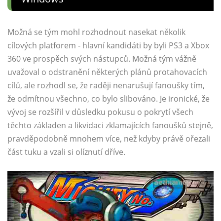
Možná se tým mohl rozhodnout nasekat několik
cílových platforem - hlavní kandidáti by byli PS3 a Xbox
360 ve prospěch svých nástupců. Možná tým vážně
uvažoval o odstranění některých plánů protahovacích
cílů, ale rozhodl se, že raději nenarušují fanoušky tím,
že odmítnou všechno, co bylo slibováno. Je ironické, že
vývoj se rozšířil v důsledku pokusu o pokrytí všech
těchto základen a likvidaci zklamajících fanoušků stejně,
pravděpodobně mnohem více, než kdyby právě ořezali
část tuku a vzali si olíznutí dříve.