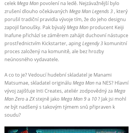
celek
Mega Man
povolení na ledě. Nejzávažnější bylo
zrušení dlouho očekávaných
Mega Man Legends 3
, který
porušil tradiční pravidla vývoje tím, že do jeho designu
zapojil fanoušky. Pak bývalý
Mega Man
producent Keiji
Inafune přichází se záměrem zahájit duchovní nástupce
prostřednictvím Kickstarter, aping
Legendy 3
komunitní
proces založený na komunitě, ale bez hrozby
neúnosného vydavatele.
A co to je? Vedoucí hudební skladatel je Manami
Matsumae, skladatel originálu
Mega Man
na NES? Hlavní
vývoj zajišťuje Inti Creates, ateliér zodpovědný za
Mega
Man Zero
a
ZX
stejně jako
Mega Man 9
a
10
? Jak jsi mohl
ne
být nadšený s takovým týmem snů připraven k
soudu?