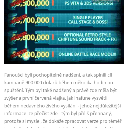
Fanoušci byli pochopitelně nadšeni, a tak splnili cíl
kampaně 900 000 dolarů během několika hodin po
spuštění. Tým byl také nadšený a právě zde měla být
zvýšena první červená vlajka. Jak Inafune vysvětlil
během nedávného živého vysílání - jehož nejdůležitější
informace lze přečíst zde - tým byl příliš přehnaný,
protože si myslel, že dokáže zpracovat verze pro téměř