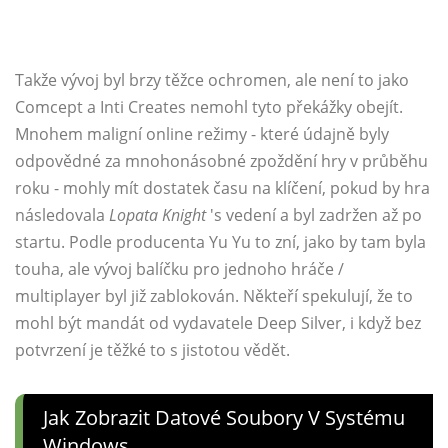
Takže vývoj byl brzy těžce ochromen, ale není to jako
Comcept a Inti Creates nemohl tyto překážky obejít.
Mnohem maligní online režimy - které údajně byly
odpovědné za mnohonásobné zpoždění hry v průběhu
roku - mohly mít dostatek času na klíčení, pokud by hra
následovala
Lopata Knight
's vedení a byl zadržen až po
startu. Podle producenta Yu Yu to zní, jako by tam byla
touha, ale vývoj balíčku pro jednoho hráče /
multiplayer byl již zablokován. Někteří spekulují, že to
mohl být mandát od vydavatele Deep Silver, i když bez
potvrzení je těžké to s jistotou vědět.
Jak Zobrazit Datové Soubory V Systému
Windows