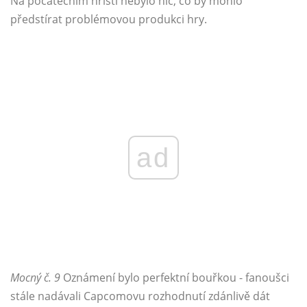
Na počátečním hřišti nebylo nic, co by mohlo
předstírat problémovou produkci hry.
ad
Mocný č. 9
Oznámení bylo perfektní bouřkou - fanoušci
stále nadávali Capcomovu rozhodnutí zdánlivě dát