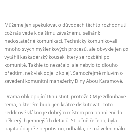
Můžeme jen spekulovat o důvodech těchto rozhodnutí,
což nás vede k dalšímu závažnému selhání:
nedostatečné komunikaci. Technicky komunikovali
mnoho svých myšlenkových procesů, ale obvykle jen
po
vytáhli kaskadérský kousek, který se rozběhl po
komunitě. Takhle to nezačalo, ale nebylo to dlouho
předtím, než vlak odjel z kolejí. Samozřejmě mluvím o
zavedení komunitní manažerky Diny Abou Karamové.
Drama obklopující Dinu stint, protože CM je zdlouhavé
téma, o kterém budu jen krátce diskutovat - toto
redditové vlákno je dobrým místem pro ponoření do
některých jemnějších detailů. Stručně řečeno, byla
najata údajně z nepotismu, odhalila, že má velmi málo