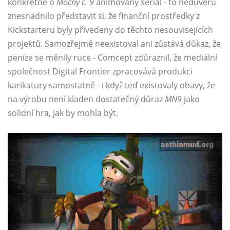
konkrétně o
Mocný č. 9
animovaný seriál - to nedůvěru
znesnadnilo představit si, že finanční prostředky z
Kickstarteru byly přivedeny do těchto nesouvisejících
projektů. Samozřejmě neexistoval ani zůstává důkaz, že
peníze se měnily ruce - Comcept zdůraznil, že mediální
společnost Digital Frontier zpracovává produkci
karikatury samostatně - i když teď existovaly obavy, že
na výrobu není kladen dostatečný důraz
MN9
jako
solidní hra, jak by mohla být.