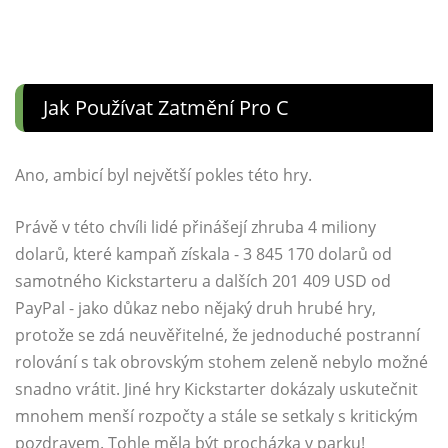
Jak Používat Zatmění Pro C
Ano, ambicí byl největší pokles této hry.
Právě v této chvíli lidé přinášejí zhruba 4 miliony
dolarů, které kampaň získala - 3 845 170 dolarů od
samotného Kickstarteru a dalších 201 409 USD od
PayPal - jako důkaz nebo nějaký druh hrubé hry,
protože se zdá neuvěřitelné, že jednoduché postranní
rolování s tak obrovským stohem zeleně nebylo možné
snadno vrátit. Jiné hry Kickstarter dokázaly uskutečnit
mnohem menší rozpočty a stále se setkaly s kritickým
pozdravem. Tohle měla být procházka v parku!