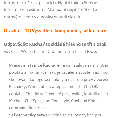
infrastruktuře a aplikacích. Nabízí také užitečné
informace o výkonu a škálování napříč několika
datovými centry a poskytovateli cloudu.
Otázka č. 13) Vysvětlete komponenty šéfkuchaře.
Odpovědět:
Kuchař se skládá hlavně ze tří složek:
viz. Chef Workstation, Chef Server a Chef Node.
Pracovní stanice kuchaře:
Je nainstalován na místním
počítači a má funkce, jako je vzdálené spuštění ad hoc,
skenování, konfigurační úlohy a nástroje pro vytvoření
kuchařky. Workstation, a replacement to ChefDK,
contains Chef Infra Client, InSpec, testing tools like Test
Kitchen, ChefSpec, and Cookstyle, Chef and Knife
command-line tools.
Šéfkuchařský server:
Jedná se o úložiště, kde jsou