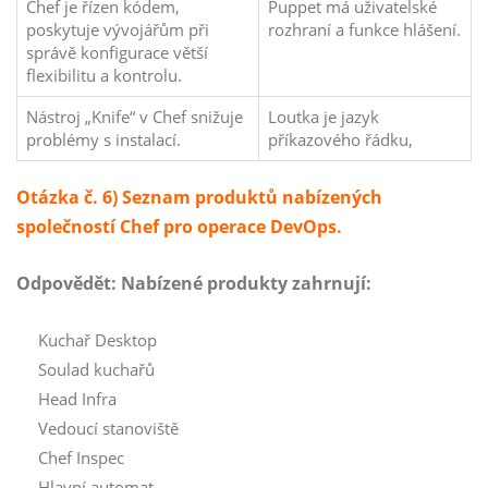
Chef je řízen kódem,
Puppet má uživatelské
poskytuje vývojářům při
rozhraní a funkce hlášení.
správě konfigurace větší
flexibilitu a kontrolu.
Nástroj „Knife“ v Chef snižuje
Loutka je jazyk
problémy s instalací.
příkazového řádku,
Otázka č. 6) Seznam produktů nabízených
společností Chef pro operace DevOps.
Odpovědět:
Nabízené produkty zahrnují:
Kuchař Desktop
Soulad kuchařů
Head Infra
Vedoucí stanoviště
Chef Inspec
Hlavní automat