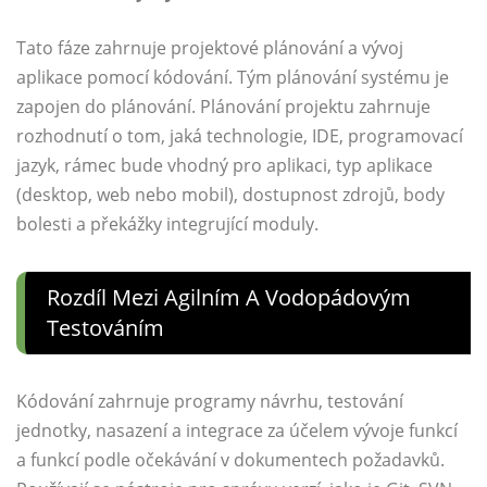
Tato fáze zahrnuje projektové plánování a vývoj
aplikace pomocí kódování. Tým plánování systému je
zapojen do plánování. Plánování projektu zahrnuje
rozhodnutí o tom, jaká technologie, IDE, programovací
jazyk, rámec bude vhodný pro aplikaci, typ aplikace
(desktop, web nebo mobil), dostupnost zdrojů, body
bolesti a překážky integrující moduly.
Rozdíl Mezi Agilním A Vodopádovým
Testováním
Kódování zahrnuje programy návrhu, testování
jednotky, nasazení a integrace za účelem vývoje funkcí
a funkcí podle očekávání v dokumentech požadavků.