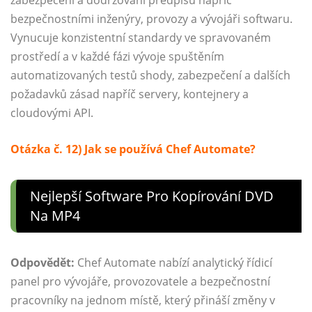
bezpečnostními inženýry, provozy a vývojáři softwaru.
Vynucuje konzistentní standardy ve spravovaném
prostředí a v každé fázi vývoje spuštěním
automatizovaných testů shody, zabezpečení a dalších
požadavků zásad napříč servery, kontejnery a
cloudovými API.
Otázka č. 12) Jak se používá Chef Automate?
Nejlepší Software Pro Kopírování DVD
Na MP4
Odpovědět:
Chef Automate nabízí analytický řídicí
panel pro vývojáře, provozovatele a bezpečnostní
pracovníky na jednom místě, který přináší změny v