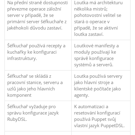
Na přední straně dostupnosti
Loutka má architekturu
převezme operace záložní
několika mistrů;
server v případě, že se
pohotovostní velitel se
primární server šéfkuchaře z
stará o operace v
jakéhokoli důvodu zastaví.
případě, že se aktivní
loutka zastaví.
Šéfkuchař používá recepty a
Loutkové manifesty a
kuchařky ke konfiguraci
moduly používají ke
infrastruktury.
správě konfigurace
systémů a serverů.
Šéfkuchař se skládá z
Loutka používá servery
pracovní stanice, serveru a
jako hlavní stroje a
uzlů jako jeho hlavních
klientské počítače jako
komponent
agenty.
Šéfkuchař vyžaduje pro
K automatizaci a
správu konfigurace jazyk
resetování konfigurací
RubyDSL.
používá Puppet svůj
vlastní jazyk PuppetDSL.