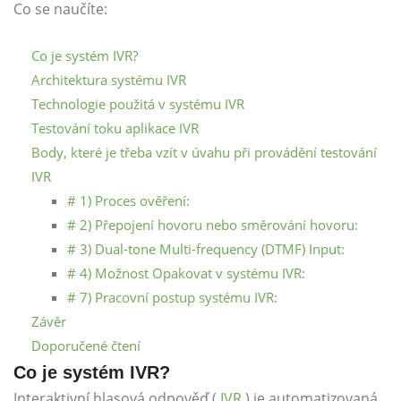
Co se naučíte:
Co je systém IVR?
Architektura systému IVR
Technologie použitá v systému IVR
Testování toku aplikace IVR
Body, které je třeba vzít v úvahu při provádění testování
IVR
# 1) Proces ověření:
# 2) Přepojení hovoru nebo směrování hovoru:
# 3) Dual-tone Multi-frequency (DTMF) Input:
# 4) Možnost Opakovat v systému IVR:
# 7) Pracovní postup systému IVR:
Závěr
Doporučené čtení
Co je systém IVR?
Interaktivní hlasová odpověď (
IVR
) je automatizovaná