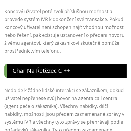
Koncový uživatel poté zvolí příslušnou možnost a
provede systém IVR k dokončení své transakce. Pokud
koncový uživatel není schopen najít vhodnou možnost
nebo řešení, pak existuje ustanovení o předání hovoru
živému agentovi, který zákazníkovi skutečně pomůže
prostřednictvím telefonu.
Char Na Řetězec C ++
Nedojde k žádné lidské interakci se zákazníkem, dokud
uživatel nepřenese svůj hovor na agenta call centra
(agent péče o zákazníka). Všechny nabídky, dílčí
nabídky, možnosti jsou předem zaznamenané zprávy v
systému IVR a všechny tyto zprávy se přehrávají podle
požadavků zákazníka. Tyto předem zaznamenané