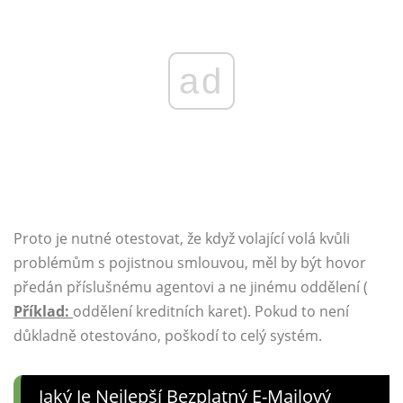
ad
Proto je nutné otestovat, že když volající volá kvůli
problémům s pojistnou smlouvou, měl by být hovor
předán příslušnému agentovi a ne jinému oddělení (
Příklad:
oddělení kreditních karet). Pokud to není
důkladně otestováno, poškodí to celý systém.
Jaký Je Nejlepší Bezplatný E-Mailový