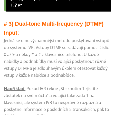
Účet
# 3) Dual-tone Multi-frequency (DTMF)
Input:
Jedná se o nejvýznamnější metodu poskytování vstupů
do systému IVR. Vstupy DTMF se zadávají pomocí číslic
0 až 9 a někdy * a # z klávesnice telefonu. U každé
nabídky a podnabídky musí volající poskytnout různé
vstupy DTMF a je zdlouhavým úkolem otestovat každý
vstup v každé nabídce a podnabídce.
Například
,
Pokud IVR řekne „Stisknutím 1 zjistíte
zůstatek na svém účtu“ a volající také zadá 1 na
klávesnici, ale systém IVR to nesprávně rozpozná a
poskytne informace o posledních 5 transakcích, pak to