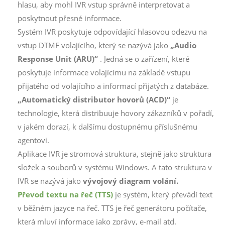
hlasu, aby mohl IVR vstup správně interpretovat a
poskytnout přesné informace.
Systém IVR poskytuje odpovídající hlasovou odezvu na
vstup DTMF volajícího, který se nazývá jako
„Audio
Response Unit (ARU)“
. Jedná se o zařízení, které
poskytuje informace volajícímu na základě vstupu
přijatého od volajícího a informací přijatých z databáze.
„Automatický distributor hovorů (ACD)“
je
technologie, která distribuuje hovory zákazníků v pořadí,
v jakém dorazí, k dalšímu dostupnému příslušnému
agentovi.
Aplikace IVR je stromová struktura, stejně jako struktura
složek a souborů v systému Windows. A tato struktura v
IVR se nazývá jako
vývojový diagram volání.
Převod textu na řeč (TTS)
je systém, který převádí text
v běžném jazyce na řeč. TTS je řeč generátoru počítače,
která mluví informace jako zprávy, e-mail atd.