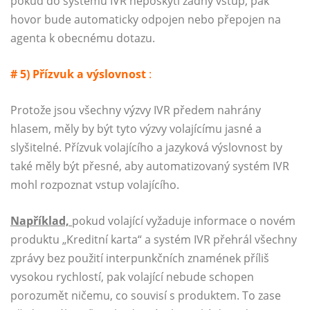
pokud do systému IVR neposkytl žádný vstup, pak
hovor bude automaticky odpojen nebo přepojen na
agenta k obecnému dotazu.
# 5) Přízvuk a výslovnost
:
Protože jsou všechny výzvy IVR předem nahrány
hlasem, měly by být tyto výzvy volajícímu jasné a
slyšitelné. Přízvuk volajícího a jazyková výslovnost by
také měly být přesné, aby automatizovaný systém IVR
mohl rozpoznat vstup volajícího.
Například,
pokud volající vyžaduje informace o novém
produktu „Kreditní karta“ a systém IVR přehrál všechny
zprávy bez použití interpunkčních znamének příliš
vysokou rychlostí, pak volající nebude schopen
porozumět ničemu, co souvisí s produktem. To zase