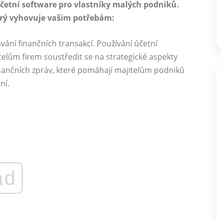
četní software pro vlastníky malých podniků.
terý vyhovuje vašim potřebám:
vání finančních transakcí. Používání účetní
lům firem soustředit se na strategické aspekty
inančních zpráv, které pomáhají majitelům podniků
ní.
ad