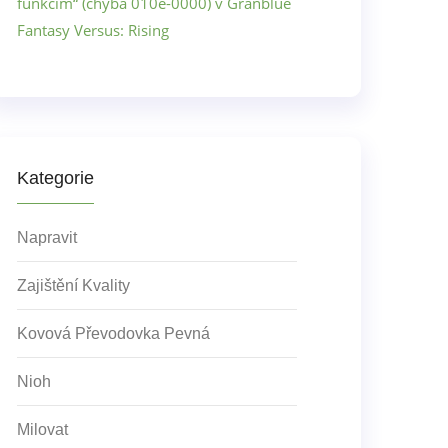
funkcím“ (chyba 010e-0000) v Granblue
Fantasy Versus: Rising
Kategorie
Napravit
Zajištění Kvality
Kovová Převodovka Pevná
Nioh
Milovat