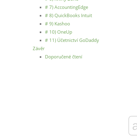
# 7) AccountingEdge
# 8) QuickBooks Intuit
# 9) Kashoo
# 10) OneUp
# 11) Účetnictví GoDaddy
Závěr
Doporučené čtení