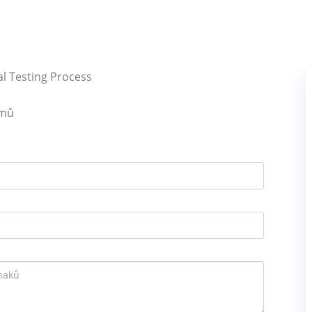
l Testing Process
émů