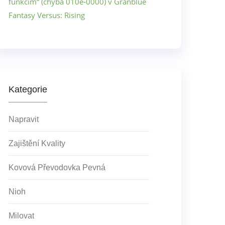
funkcím“ (chyba 010e-0000) v Granblue
Fantasy Versus: Rising
Kategorie
Napravit
Zajištění Kvality
Kovová Převodovka Pevná
Nioh
Milovat