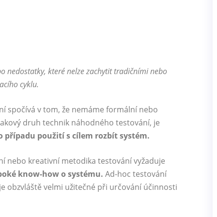
bo nedostatky, které nelze zachytit tradičními nebo
acího cyklu.
ání spočívá v tom, že nemáme formální nebo
takový druh technik náhodného testování, je
 případu použití s ​​cílem rozbít systém.
tivní nebo kreativní metodika testování vyžaduje
uboké know-how o systému.
Ad-hoc testování
je obzvláště velmi užitečné při určování účinnosti