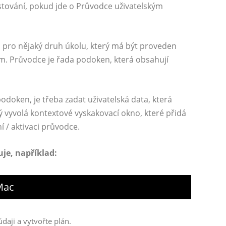
estování, pokud jde o Průvodce uživatelským
u pro nějaký druh úkolu, který má být proveden
. Průvodce je řada podoken, která obsahují
doken, je třeba zadat uživatelská data, která
ý vyvolá kontextové vyskakovací okno, které přidá
í / aktivaci průvodce.
uje, například:
Mac
aji a vytvořte plán.