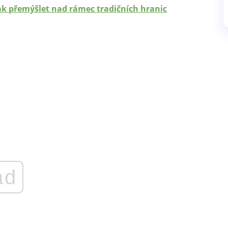
ak přemýšlet nad rámec tradičních hranic
ad