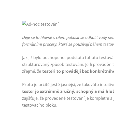
Děje se to hlavně s cílem pokusit se odhalit vady ne
formálními procesy, které se používají během testov
Jak již bylo pochopeno, podstata tohoto testov
strukturovaný způsob testování. Je-li prováděn 
zřejmé, že
testeři to provádějí bez konkrétního
Proto je určitě ještě jasnější, že takováto intui
tester je extrémně zručný, schopný a má hl
zajišťuje, že provedené testování je kompletní a 
testovacího bloku.