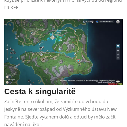
když se přiblížíte k některým NPC na východ od regionu
FRIKEE.
Cesta k singularitě
Začněte tento úkol tím, že zamíříte do vchodu do
jeskyně na severozápad od Výzkumného ústavu New
Fontaine. Sjeďte výtahem dolů a odtud by mělo začít
navádění na úkol.