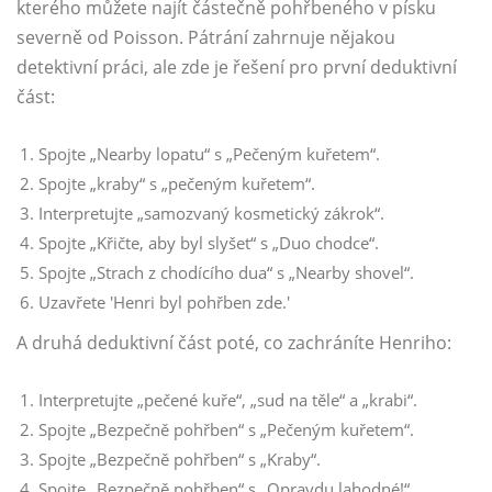
kterého můžete najít částečně pohřbeného v písku
severně od Poisson. Pátrání zahrnuje nějakou
detektivní práci, ale zde je řešení pro první deduktivní
část:
Spojte „Nearby lopatu“ s „Pečeným kuřetem“.
Spojte „kraby“ s „pečeným kuřetem“.
Interpretujte „samozvaný kosmetický zákrok“.
Spojte „Křičte, aby byl slyšet“ s „Duo chodce“.
Spojte „Strach z chodícího dua“ s „Nearby shovel“.
Uzavřete 'Henri byl pohřben zde.'
A druhá deduktivní část poté, co zachráníte Henriho:
Interpretujte „pečené kuře“, „sud na těle“ a „krabi“.
Spojte „Bezpečně pohřben“ s „Pečeným kuřetem“.
Spojte „Bezpečně pohřben“ s „Kraby“.
Spojte „Bezpečně pohřben“ s „Opravdu lahodné!“