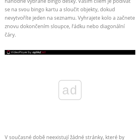
náhodně vybrané bingo desky. Vaším cílem je podívat
se na svou bingo kartu a sloučit objekty, dokud
nevytvoříte jeden na seznamu. Vyhrajete kolo a začnete
znovu dokončením sloupce, řádku nebo diagonální
čáry.
ad
V současné době neexistují žádné stránky, které by