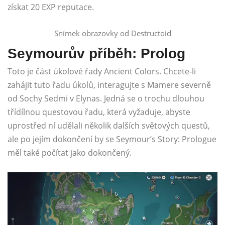
získat 20 EXP reputace.
Snímek obrazovky od Destructoid
Seymourův příběh: Prolog
Toto je část úkolové řady Ancient Colors. Chcete-li
zahájit tuto řadu úkolů, interagujte s Mamere severně
od Sochy Sedmi v Elynas. Jedná se o trochu dlouhou
třídílnou questovou řadu, která vyžaduje, abyste
uprostřed ní udělali několik dalších světových questů,
ale po jejím dokončení by se Seymour’s Story: Prologue
měl také počítat jako dokončený.