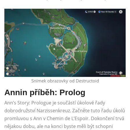
Snímek obrazovky od Destructoid
Annin příběh: Prolog
Ann’s Story: Prologue je součástí úkolové řady
dobrodružství Narzissenkreuz. Začněte tuto řadu úkolů
promluvou s Ann v Chemin de L’Espoir. Dokončení trvá
nějakou dobu, ale na konci byste měli být schopni