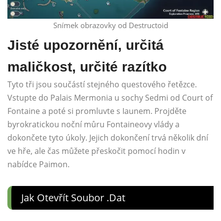
Snímek obrazovky od Destructoid
Jisté upozornění, určitá
maličkost, určité razítko
Tyto tři jsou součástí stejného questového řetězce.
Vstupte do Palais Mermonia u sochy Sedmi od Court of
Fontaine a poté si promluvte s Iaunem. Projděte
byrokratickou noční můru Fontaineovy vlády a
dokončete tyto úkoly. Jejich dokončení trvá několik dní
ve hře, ale čas můžete přeskočit pomocí hodin v
nabídce Paimon.
Jak Otevřít Soubor .dat