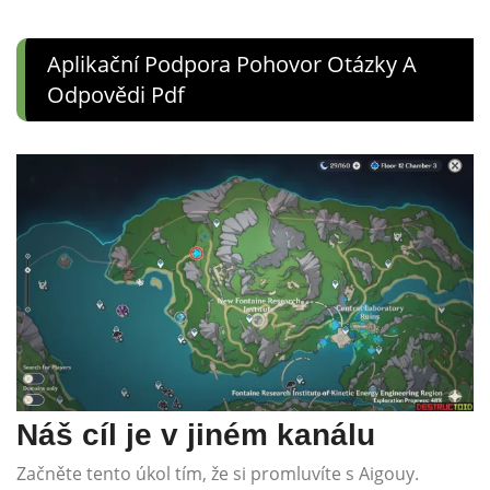
Aplikační Podpora Pohovor Otázky A
Odpovědi Pdf
Náš cíl je v jiném kanálu
Začněte tento úkol tím, že si promluvíte s Aigouy.