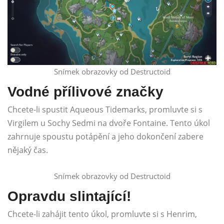
Snímek obrazovky od Destructoid
Vodné přílivové značky
Chcete-li spustit Aqueous Tidemarks, promluvte si s
Virgilem u Sochy Sedmi na dvoře Fontaine. Tento úkol
zahrnuje spoustu potápění a jeho dokončení zabere
nějaký čas.
Snímek obrazovky od Destructoid
Opravdu slintající!
Chcete-li zahájit tento úkol, promluvte si s Henrim,