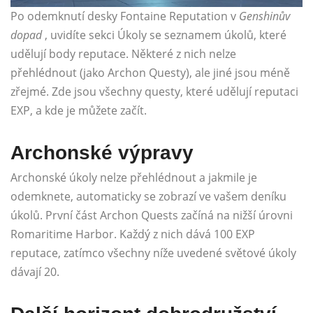
Po odemknutí desky Fontaine Reputation v
Genshinův
dopad
, uvidíte sekci Úkoly se seznamem úkolů, které
udělují body reputace. Některé z nich nelze
přehlédnout (jako Archon Questy), ale jiné jsou méně
zřejmé. Zde jsou všechny questy, které udělují reputaci
EXP, a kde je můžete začít.
Archonské výpravy
Archonské úkoly nelze přehlédnout a jakmile je
odemknete, automaticky se zobrazí ve vašem deníku
úkolů. První část Archon Quests začíná na nižší úrovni
Romaritime Harbor. Každý z nich dává 100 EXP
reputace, zatímco všechny níže uvedené světové úkoly
dávají 20.