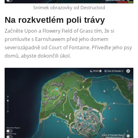
Snímek obrazovky od Destructoid
Na rozkvetlém poli trávy
Začněte Upon a Flowery Field of Grass tím, že si
promluvíte s Earnshawem před jeho domem
severozápadně od Court of Fontaine. Přiveďte jeho psy
domů, abyste dokončili úkol.