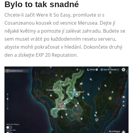
Bylo to tak snadné
Chcete-li začít Were It So Easy, promluvte si s
Cosanzeanou kousek od vesnice Merusea. Dejte jí
nějaké květiny a pomozte jí zalévat zahradu. Budete se
sem muset vrátit po každodenním resetu serveru,
abyste mohli pokračovat v hledání. Dokončete druhý
den a získejte EXP 20 Reputation.