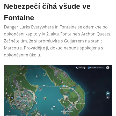
Nebezpečí číhá všude ve
Fontaine
Danger Lurks Everywhere in Fontaine se odemkne po
dokončení kapitoly IV 2. aktu Fontaine’s Archon Quests.
Začněte tím, že si promluvíte s Guijarrem na stanici
Marcotte. Provádějte ji, dokud nebude spokojená s
dokončením úkolu.