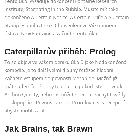
Tento úkol vyžaduje dokončení Fontaine Research
Institute, Stagnating in the Rubble. Musíte mít také
dokončeno A Certain Notice, A Certain Trifle a A Certain
Stamp. Promluvte si s Choiseulem ve Výzkumném
ústavu New Fontaine a začněte tento úkol.
Caterpillarův příběh: Prolog
To se objeví ve vašem deníku úkolů jako Nedokončená
komedie. Je to další velmi dlouhý řetězec hledání.
Začněte vstupem do pevnosti Meropide. Možná již
máte odemčené body teleportu, pokud jste provedli
Archon Questy, nebo se můžete nechat zachytit světly
obklopujícími Pevnost v moři. Promluvte si s recepční,
abyste mohli začít.
Jak Brains, tak Brawn