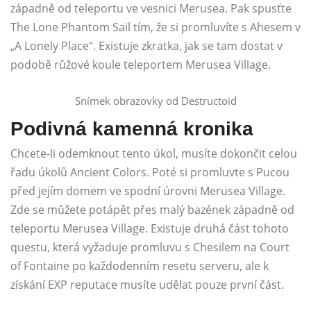
západně od teleportu ve vesnici Merusea. Pak spusťte
The Lone Phantom Sail tím, že si promluvíte s Ahesem v
„A Lonely Place“. Existuje zkratka, jak se tam dostat v
podobě růžové koule teleportem Merusea Village.
Snímek obrazovky od Destructoid
Podivná kamenná kronika
Chcete-li odemknout tento úkol, musíte dokončit celou
řadu úkolů Ancient Colors. Poté si promluvte s Pucou
před jejím domem ve spodní úrovni Merusea Village.
Zde se můžete potápět přes malý bazének západně od
teleportu Merusea Village. Existuje druhá část tohoto
questu, která vyžaduje promluvu s Chesilem na Court
of Fontaine po každodenním resetu serveru, ale k
získání EXP reputace musíte udělat pouze první část.