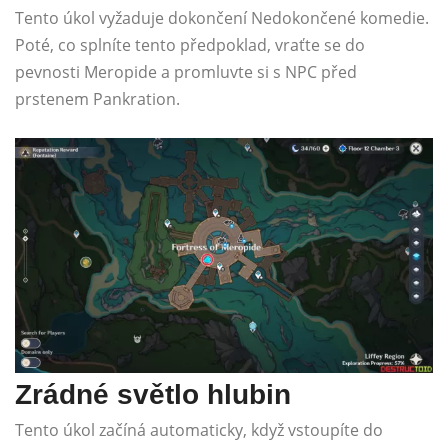
Tento úkol vyžaduje dokončení Nedokončené komedie.
Poté, co splníte tento předpoklad, vraťte se do
pevnosti Meropide a promluvte si s NPC před
prstenem Pankration.
Zrádné světlo hlubin
Tento úkol začíná automaticky, když vstoupíte do