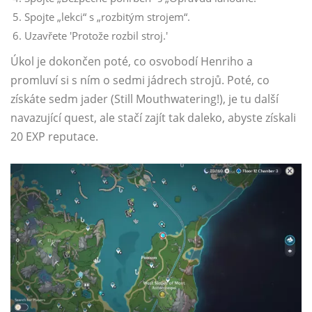
Spojte „lekci“ s „rozbitým strojem“.
Uzavřete 'Protože rozbil stroj.'
Úkol je dokončen poté, co osvobodí Henriho a
promluví si s ním o sedmi jádrech strojů. Poté, co
získáte sedm jader (Still Mouthwatering!), je tu další
navazující quest, ale stačí zajít tak daleko, abyste získali
20 EXP reputace.