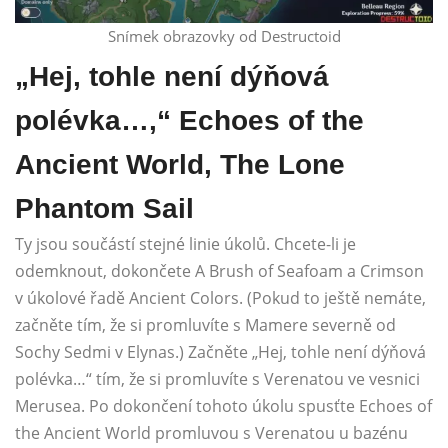
Snímek obrazovky od Destructoid
„Hej, tohle není dýňová
polévka…,“ Echoes of the
Ancient World, The Lone
Phantom Sail
Ty jsou součástí stejné linie úkolů. Chcete-li je
odemknout, dokončete A Brush of Seafoam a Crimson
v úkolové řadě Ancient Colors. (Pokud to ještě nemáte,
začněte tím, že si promluvíte s Mamere severně od
Sochy Sedmi v Elynas.) Začněte „Hej, tohle není dýňová
polévka…“ tím, že si promluvíte s Verenatou ve vesnici
Merusea. Po dokončení tohoto úkolu spusťte Echoes of
the Ancient World promluvou s Verenatou u bazénu