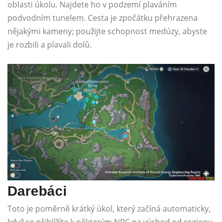
oblasti úkolu. Najdete ho v podzemí plaváním
podvodním tunelem. Cesta je zpočátku přehrazena
nějakými kameny; použijte schopnost medúzy, abyste
je rozbili a plavali dolů.
Darebáci
Toto je poměrně krátký úkol, který začíná automaticky,