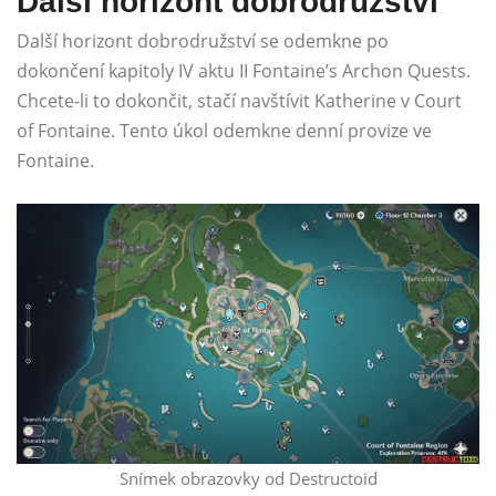
Další horizont dobrodružství
Další horizont dobrodružství se odemkne po
dokončení kapitoly IV aktu II Fontaine’s Archon Quests.
Chcete-li to dokončit, stačí navštívit Katherine v Court
of Fontaine. Tento úkol odemkne denní provize ve
Fontaine.
Snímek obrazovky od Destructoid