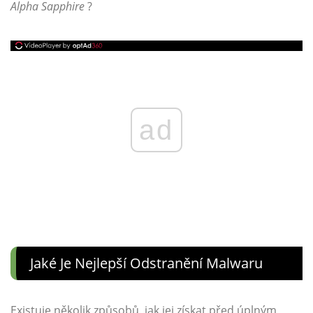
Alpha Sapphire
?
ad
Jaké Je Nejlepší Odstranění Malwaru
Existuje několik způsobů, jak jej získat před úplným