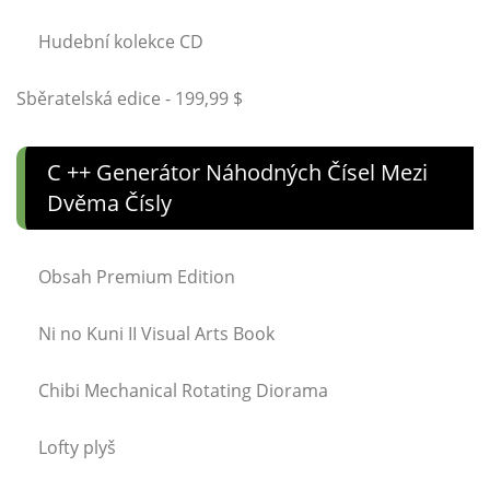
Hudební kolekce CD
Sběratelská edice - 199,99 $
C ++ Generátor Náhodných Čísel Mezi
Dvěma Čísly
Obsah Premium Edition
Ni no Kuni II Visual Arts Book
Chibi Mechanical Rotating Diorama
Lofty plyš