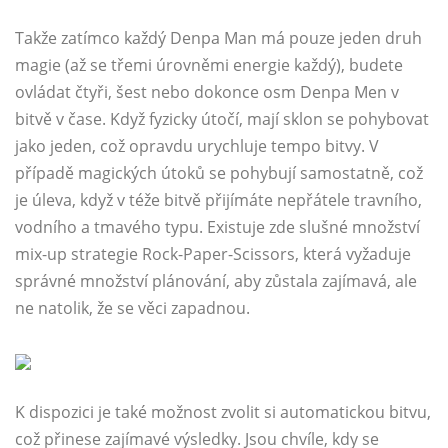
Takže zatímco každý Denpa Man má pouze jeden druh
magie (až se třemi úrovněmi energie každý), budete
ovládat čtyři, šest nebo dokonce osm Denpa Men v
bitvě v čase. Když fyzicky útočí, mají sklon se pohybovat
jako jeden, což opravdu urychluje tempo bitvy. V
případě magických útoků se pohybují samostatně, což
je úleva, když v téže bitvě přijímáte nepřátele travního,
vodního a tmavého typu. Existuje zde slušné množství
mix-up strategie Rock-Paper-Scissors, která vyžaduje
správné množství plánování, aby zůstala zajímavá, ale
ne natolik, že se věci zapadnou.
K dispozici je také možnost zvolit si automatickou bitvu,
což přinese zajímavé výsledky. Jsou chvíle, kdy se