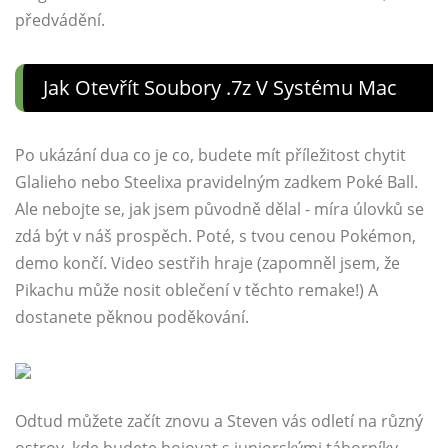
předvádění.
Jak Otevřít Soubory .7z V Systému Mac
Po ukázání dua co je co, budete mít příležitost chytit
Glalieho nebo Steelixa pravidelným zadkem Poké Ball.
Ale nebojte se, jak jsem původně dělal - míra úlovků se
zdá být v náš prospěch. Poté, s tvou cenou Pokémon,
demo končí. Video sestřih hraje (zapomněl jsem, že
Pikachu může nosit oblečení v těchto remake!) A
dostanete pěknou poděkování.
Odtud můžete začít znovu a Steven vás odletí na různý