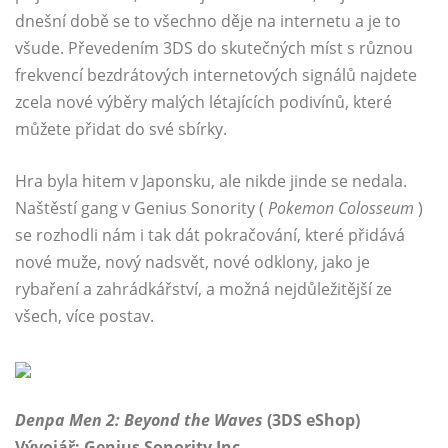
dnešní době se to všechno děje na internetu a je to
všude. Převedením 3DS do skutečných míst s různou
frekvencí bezdrátových internetových signálů najdete
zcela nové výběry malých létajících podivínů, které
můžete přidat do své sbírky.
Hra byla hitem v Japonsku, ale nikde jinde se nedala.
Naštěstí gang v Genius Sonority (
Pokemon Colosseum
)
se rozhodli nám i tak dát pokračování, které přidává
nové muže, nový nadsvět, nové odklony, jako je
rybaření a zahrádkářství, a možná nejdůležitější ze
všech, více postav.
Denpa Men 2: Beyond the Waves
(3DS eShop)
Vývojář: Genius Sonority Inc