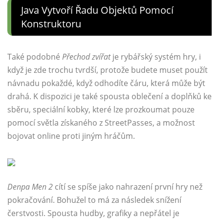
Java Vytvoří Řadu Objektů Pomocí
Konstruktoru
Také podobné
Přechod zvířat
je rybářský systém hry, i
když je zde trochu tvrdší, protože budete muset použít
návnadu pokaždé, když odhodíte čáru, která může být
drahá. K dispozici je také spousta oblečení a doplňků ke
sběru, speciální kobky, které lze prozkoumat pouze
pomocí světla získaného z StreetPasses, a možnost
bojovat online proti jiným hráčům.
Denpa Men 2
cítí se spíše jako nahrazení první hry než
pokračování. Bohužel to má za následek snížení
čerstvosti. Spousta hudby, grafiky a nepřátel je