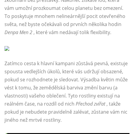
zkoumání bez přestávky. Nakonec získáte loď, která
vám umožní prozkoumat celou planetu bez omezení.
To poskytuje mnohem nelineárnější pocit otevřeného
světa, než byste očekávali od prvních několika hodin
Denpa Men 2
, které vám nedávají tolik flexibility.
Zatímco cesta k hlavní kampani zůstává pevná, existuje
spousta vedlejších úkolů, které vás udržují obsazené,
pokud se rozhodnete je sledovat. Výsadba květin může
vést k tomu, že zemědělská barviva změní barvu (a
vlastnosti) vašeho oblečení. Tyto rostliny existují na
reálném čase, na rozdíl od nich
Přechod zvířat
, takže
pokud je nebudete pravidelně zalévat, zůstane vám nic
jiného než mrtvé rostliny.