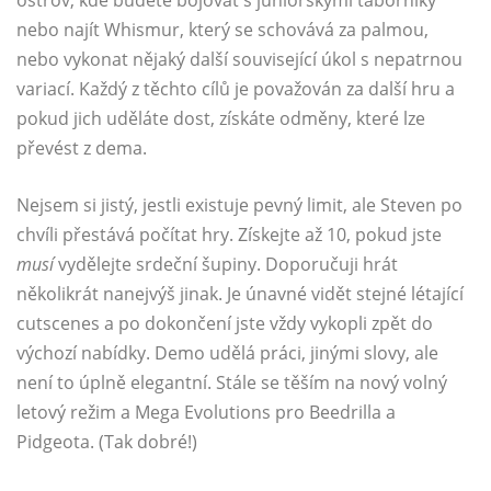
ostrov, kde budete bojovat s juniorskými táborníky
nebo najít Whismur, který se schovává za palmou,
nebo vykonat nějaký další související úkol s nepatrnou
variací. Každý z těchto cílů je považován za další hru a
pokud jich uděláte dost, získáte odměny, které lze
převést z dema.
Nejsem si jistý, jestli existuje pevný limit, ale Steven po
chvíli přestává počítat hry. Získejte až 10, pokud jste
musí
vydělejte srdeční šupiny. Doporučuji hrát
několikrát nanejvýš jinak. Je únavné vidět stejné létající
cutscenes a po dokončení jste vždy vykopli zpět do
výchozí nabídky. Demo udělá práci, jinými slovy, ale
není to úplně elegantní. Stále se těším na nový volný
letový režim a Mega Evolutions pro Beedrilla a
Pidgeota. (Tak dobré!)