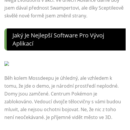
Mega Evolutions v akci. Ve dnech Advance Game Boy
jsem dával přednost Swampertovi, ale díky Sceptileově
skvělé nové formě jsem změnil strany.
Jaký Je Nejlepší Software Pro Vývoj
Aplikací
Běh kolem Mossdeepu je úhledný, ale vzhledem k
tomu, že jde o demo, je národní prostředí neplodné.
Domy jsou zamčené. Centrum Pokémon je
zablokováno. Vedoucí dvojče tělocvičny s vámi budou
mluvit, ale nejsou ochotni bojovat. Ne, že nic z toho
není neočekávané. Je příjemné vidět město ve 3D.