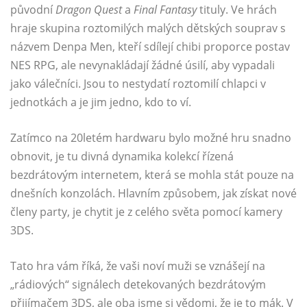
původní
Dragon Quest
a
Final Fantasy
tituly. Ve hrách
hraje skupina roztomilých malých dětských souprav s
názvem Denpa Men, kteří sdílejí chibi proporce postav
NES RPG, ale nevynakládají žádné úsilí, aby vypadali
jako válečníci. Jsou to nestydatí roztomilí chlapci v
jednotkách a je jim jedno, kdo to ví.
Zatímco na 20letém hardwaru bylo možné hru snadno
obnovit, je tu divná dynamika kolekcí řízená
bezdrátovým internetem, která se mohla stát pouze na
dnešních konzolách. Hlavním způsobem, jak získat nové
členy party, je chytit je z celého světa pomocí kamery
3DS.
Tato hra vám říká, že vaši noví muži se vznášejí na
„rádiových“ signálech detekovaných bezdrátovým
přijímačem 3DS, ale oba jsme si vědomi, že je to mák. V