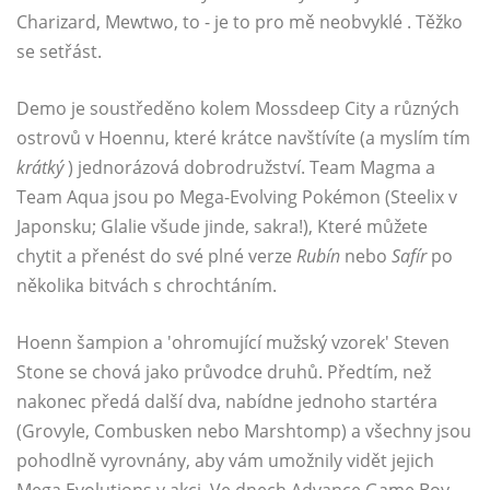
Charizard, Mewtwo, to - je to pro mě neobvyklé . Těžko
se setřást.
Demo je soustředěno kolem Mossdeep City a různých
ostrovů v Hoennu, které krátce navštívíte (a myslím tím
krátký
) jednorázová dobrodružství. Team Magma a
Team Aqua jsou po Mega-Evolving Pokémon (Steelix v
Japonsku; Glalie všude jinde, sakra!), Které můžete
chytit a přenést do své plné verze
Rubín
nebo
Safír
po
několika bitvách s chrochtáním.
Hoenn šampion a 'ohromující mužský vzorek' Steven
Stone se chová jako průvodce druhů. Předtím, než
nakonec předá další dva, nabídne jednoho startéra
(Grovyle, Combusken nebo Marshtomp) a všechny jsou
pohodlně vyrovnány, aby vám umožnily vidět jejich