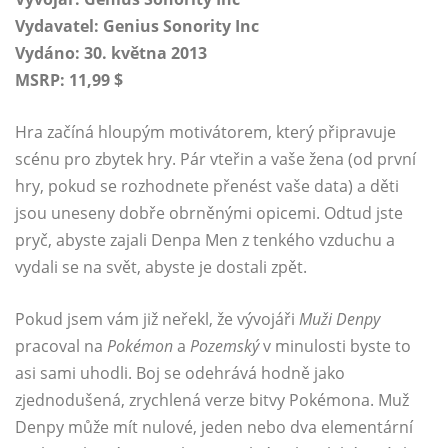
Vydavatel:
Genius Sonority Inc
Vydáno:
30. května 2013
MSRP: 11,99 $
Hra začíná hloupým motivátorem, který připravuje
scénu pro zbytek hry. Pár vteřin a vaše žena (od první
hry, pokud se rozhodnete přenést vaše data) a děti
jsou uneseny dobře obrněnými opicemi. Odtud jste
pryč, abyste zajali Denpa Men z tenkého vzduchu a
vydali se na svět, abyste je dostali zpět.
Pokud jsem vám již neřekl, že vývojáři
Muži Denpy
pracoval na
Pokémon
a
Pozemský
v minulosti byste to
asi sami uhodli. Boj se odehrává hodně jako
zjednodušená, zrychlená verze bitvy Pokémona. Muž
Denpy může mít nulové, jeden nebo dva elementární