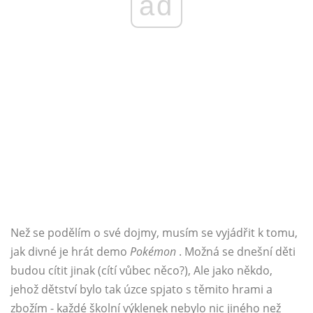
ad
Než se podělím o své dojmy, musím se vyjádřit k tomu,
jak divné je hrát demo
Pokémon
. Možná se dnešní děti
budou cítit jinak (cítí vůbec něco?), Ale jako někdo,
jehož dětství bylo tak úzce spjato s těmito hrami a
zbožím - každé školní výklenek nebylo nic jiného než