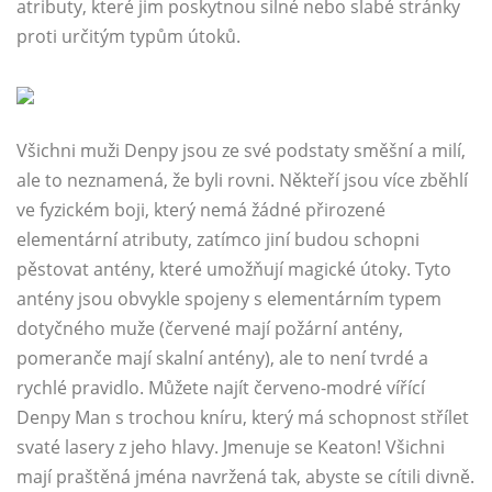
atributy, které jim poskytnou silné nebo slabé stránky
proti určitým typům útoků.
Všichni muži Denpy jsou ze své podstaty směšní a milí,
ale to neznamená, že byli rovni. Někteří jsou více zběhlí
ve fyzickém boji, který nemá žádné přirozené
elementární atributy, zatímco jiní budou schopni
pěstovat antény, které umožňují magické útoky. Tyto
antény jsou obvykle spojeny s elementárním typem
dotyčného muže (červené mají požární antény,
pomeranče mají skalní antény), ale to není tvrdé a
rychlé pravidlo. Můžete najít červeno-modré vířící
Denpy Man s trochou kníru, který má schopnost střílet
svaté lasery z jeho hlavy. Jmenuje se Keaton! Všichni
mají praštěná jména navržená tak, abyste se cítili divně.