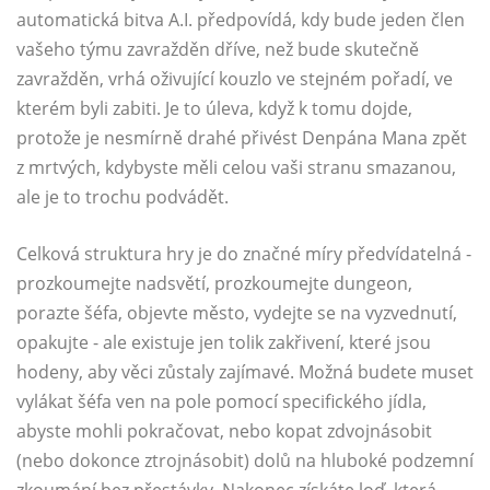
automatická bitva A.I. předpovídá, kdy bude jeden člen
vašeho týmu zavražděn dříve, než bude skutečně
zavražděn, vrhá oživující kouzlo ve stejném pořadí, ve
kterém byli zabiti. Je to úleva, když k tomu dojde,
protože je nesmírně drahé přivést Denpána Mana zpět
z mrtvých, kdybyste měli celou vaši stranu smazanou,
ale je to trochu podvádět.
Celková struktura hry je do značné míry předvídatelná -
prozkoumejte nadsvětí, prozkoumejte dungeon,
porazte šéfa, objevte město, vydejte se na vyzvednutí,
opakujte - ale existuje jen tolik zakřivení, které jsou
hodeny, aby věci zůstaly zajímavé. Možná budete muset
vylákat šéfa ven na pole pomocí specifického jídla,
abyste mohli pokračovat, nebo kopat zdvojnásobit
(nebo dokonce ztrojnásobit) dolů na hluboké podzemní