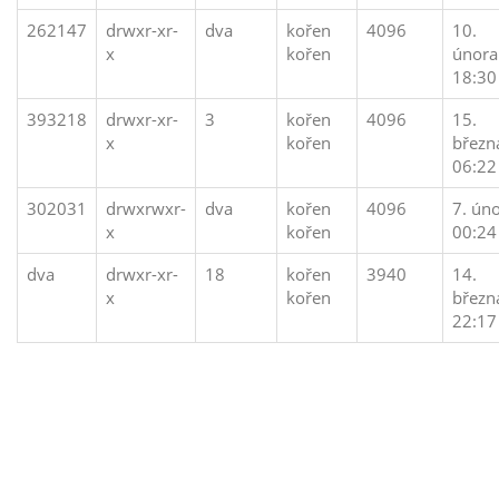
262147
drwxr-xr-
dva
kořen
4096
10.
x
kořen
února
18:30
393218
drwxr-xr-
3
kořen
4096
15.
x
kořen
březn
06:22
302031
drwxrwxr-
dva
kořen
4096
7. ún
x
kořen
00:24
dva
drwxr-xr-
18
kořen
3940
14.
x
kořen
březn
22:17