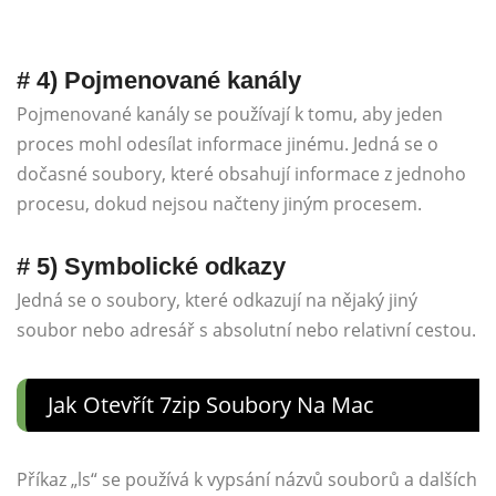
# 4) Pojmenované kanály
Pojmenované kanály se používají k tomu, aby jeden
proces mohl odesílat informace jinému. Jedná se o
dočasné soubory, které obsahují informace z jednoho
procesu, dokud nejsou načteny jiným procesem.
# 5) Symbolické odkazy
Jedná se o soubory, které odkazují na nějaký jiný
soubor nebo adresář s absolutní nebo relativní cestou.
Jak Otevřít 7zip Soubory Na Mac
Příkaz „ls“ se používá k vypsání názvů souborů a dalších