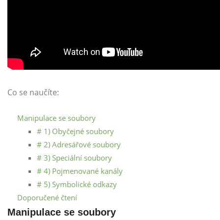
Co se naučíte:
Manipulace se soubory
# 1) Obyčejné soubory
# 2) Adresářové soubory
# 3) Speciální soubory
# 4) Pojmenované kanály
# 5) Symbolické odkazy
Doporučené čtení
Manipulace se soubory