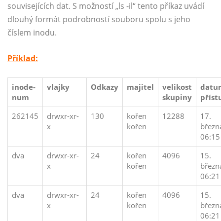
souvisejících dat. S možností „ls -il“ tento příkaz uvádí
dlouhý formát podrobností souboru spolu s jeho
číslem inodu.
Příklad:
inode-
vlajky
Odkazy
majitel
velikost
datu
num
skupiny
příst
262145
drwxr-xr-
130
kořen
12288
17.
x
kořen
březn
06:15
dva
drwxr-xr-
24
kořen
4096
15.
x
kořen
březn
06:21
dva
drwxr-xr-
24
kořen
4096
15.
x
kořen
březn
06:21