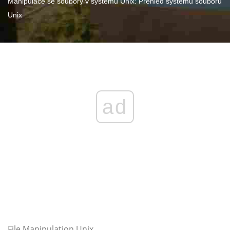
Manipulace se soubory v systému Unix: Přehled systému souborů
Unix
ad
File Manipulation Unix