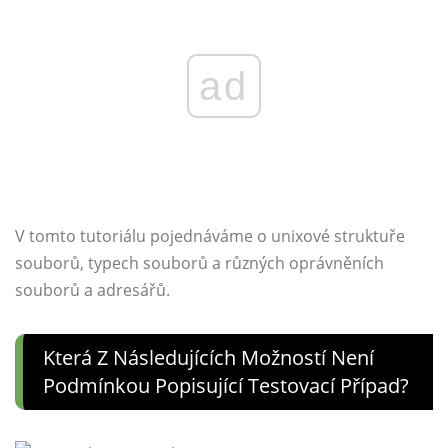
ad
V tomto tutoriálu pojednáváme o unixové struktuře
souborů, typech souborů a různých oprávněních
souborů a adresářů.
Která Z Následujících Možností Není
Podmínkou Popisující Testovací Případ?