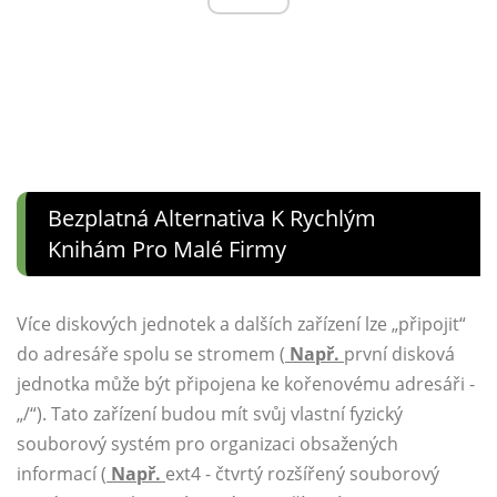
Bezplatná Alternativa K Rychlým
Knihám Pro Malé Firmy
Více diskových jednotek a dalších zařízení lze „připojit“
do adresáře spolu se stromem (
Např.
první disková
jednotka může být připojena ke kořenovému adresáři -
„/“). Tato zařízení budou mít svůj vlastní fyzický
souborový systém pro organizaci obsažených
informací (
Např.
ext4 - čtvrtý rozšířený souborový