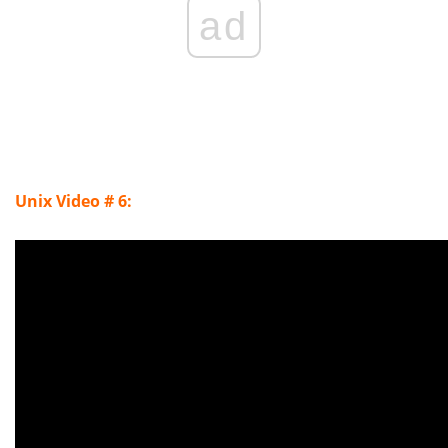
ad
Unix Video # 6: