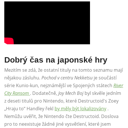
Dobrý čas na japonské hry
Mezitím se zdá, že ostatní tituly na tomto seznamu mají
nějakou zásluhu.
Pochod v centru Nekketsu
je součástí
série Kunio-kun, nejznámější ve Spojených státech
River
City Ransom
. Dodatečně,
Joy Mech Boj
byl skvěle jedním
z deseti titulů pro Nintendo, které Destructoid's Zoey
„Hraju to“ Handley řekl
by měly být lokalizovány
.
Nemůžu uvěřit, že Nintendo čte Destructoid. Doslova
pro to neexistuje žádné jiné vysvětlení, které jsem