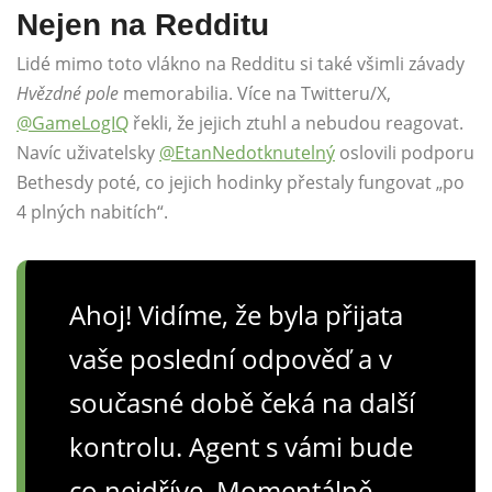
Nejen na Redditu
Lidé mimo toto vlákno na Redditu si také všimli závady
Hvězdné pole
memorabilia. Více na Twitteru/X,
@GameLogIQ
řekli, že jejich ztuhl a nebudou reagovat.
Navíc uživatelsky
@EtanNedotknutelný
oslovili podporu
Bethesdy poté, co jejich hodinky přestaly fungovat „po
4 plných nabitích“.
Ahoj! Vidíme, že byla přijata
vaše poslední odpověď a v
současné době čeká na další
kontrolu. Agent s vámi bude
co nejdříve. Momentálně