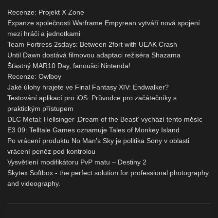
Recenze: Projekt X Zone
Expanze společnosti Warframe Empyrean vytváří nová spojení
mezi hráči a jednotkami
Team Fortress 2sdays: Between 2fort with UEAK Crash
Until Dawn dostává filmovou adaptaci režiséra Shazama
Šťastný MAR10 Day, fanoušci Nintenda!
Recenze: Owlboy
Jaké úlohy hrajete ve Final Fantasy XIV: Endwalker?
Testování aplikací pro iOS: Průvodce pro začátečníky s
praktickým přístupem
DLC Metal: Hellsinger ‚Dream of the Beast‘ vychází tento měsíc
E3 09: Telltale Games oznamuje Tales of Monkey Island
Po vrácení produktu No Man's Sky je politika Sony v oblasti
vrácení peněz pod kontrolou
Vysvětlení modifikátoru PvP matu – Destiny 2
Skytex Softbox - the perfect solution for professional photography
and videography.