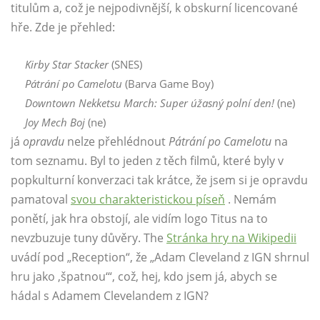
titulům a, což je nejpodivnější, k obskurní licencované
hře. Zde je přehled:
Kirby Star Stacker
(SNES)
Pátrání po Camelotu
(Barva Game Boy)
Downtown Nekketsu March: Super úžasný polní den!
(ne)
Joy Mech Boj
(ne)
já
opravdu
nelze přehlédnout
Pátrání po Camelotu
na
tom seznamu. Byl to jeden z těch filmů, které byly v
popkulturní konverzaci tak krátce, že jsem si je opravdu
pamatoval
svou charakteristickou píseň
. Nemám
ponětí, jak hra obstojí, ale vidím logo Titus na to
nevzbuzuje tuny důvěry. The
Stránka hry na Wikipedii
uvádí pod „Reception“, že „Adam Cleveland z IGN shrnul
hru jako ‚špatnou‘“, což, hej, kdo jsem já, abych se
hádal s Adamem Clevelandem z IGN?