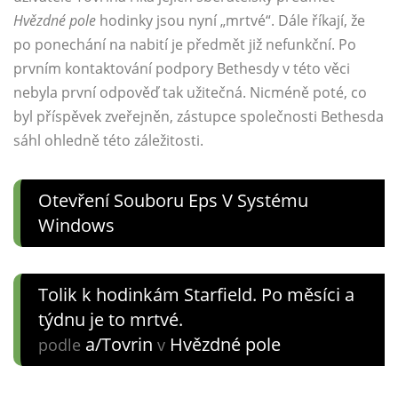
Hvězdné pole
hodinky jsou nyní „mrtvé“. Dále říkají, že
po ponechání na nabití je předmět již nefunkční. Po
prvním kontaktování podpory Bethesdy v této věci
nebyla první odpověď tak užitečná. Nicméně poté, co
byl příspěvek zveřejněn, zástupce společnosti Bethesda
sáhl ohledně této záležitosti.
Otevření Souboru Eps V Systému
Windows
Tolik k hodinkám Starfield. Po měsíci a
týdnu je to mrtvé.
a/Tovrin
Hvězdné pole
podle
v