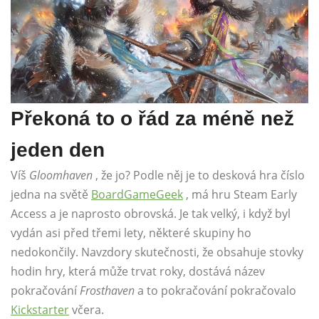
Překoná to o řád za méně než
jeden den
Víš
Gloomhaven
, že jo? Podle něj je to desková hra číslo
jedna na světě
BoardGameGeek
, má hru Steam Early
Access a je naprosto obrovská. Je tak velký, i když byl
vydán asi před třemi lety, některé skupiny ho
nedokončily. Navzdory skutečnosti, že obsahuje stovky
hodin hry, která může trvat roky, dostává název
pokračování
Frosthaven
a to pokračování pokračovalo
Kickstarter
včera.