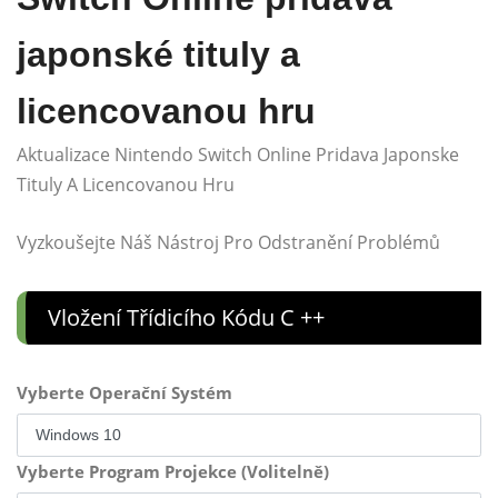
japonské tituly a
licencovanou hru
Aktualizace Nintendo Switch Online Pridava Japonske
Tituly A Licencovanou Hru
Vyzkoušejte Náš Nástroj Pro Odstranění Problémů
Vložení Třídicího Kódu C ++
Vyberte Operační Systém
Vyberte Program Projekce (Volitelně)