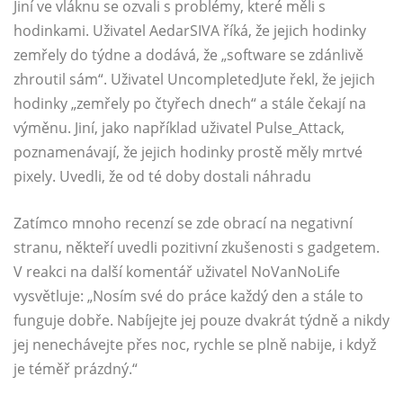
Jiní ve vláknu se ozvali s problémy, které měli s
hodinkami. Uživatel AedarSIVA říká, že jejich hodinky
zemřely do týdne a dodává, že „software se zdánlivě
zhroutil sám“. Uživatel UncompletedJute řekl, že jejich
hodinky „zemřely po čtyřech dnech“ a stále čekají na
výměnu. Jiní, jako například uživatel Pulse_Attack,
poznamenávají, že jejich hodinky prostě měly mrtvé
pixely. Uvedli, že od té doby dostali náhradu
Zatímco mnoho recenzí se zde obrací na negativní
stranu, někteří uvedli pozitivní zkušenosti s gadgetem.
V reakci na další komentář uživatel NoVanNoLife
vysvětluje: „Nosím své do práce každý den a stále to
funguje dobře. Nabíjejte jej pouze dvakrát týdně a nikdy
jej nenechávejte přes noc, rychle se plně nabije, i když
je téměř prázdný.“