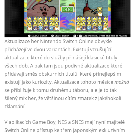
Aktualizace her Nintendo Switch Online obvykle
přicházejí ve dvou variantách. Existují vzrušující
aktualizace které do služby přinášejí klasické tituly
všech dob. A pak tam jsou podivné aktualizace které
přidávají směs obskurních titulů, které přinejlepším
existují jako kuriozity. Aktualizace tohoto měsíce
možná
se přibližuje k tomu druhému táboru, ale je to tak
šílený mix her, že většinou cítím zmatek z jakéhokoli
zklamání.
V aplikacích Game Boy, NES a SNES mají nyní majitelé
Switch Online přístup ke třem japonským exkluzivním