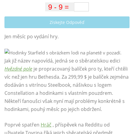
Získejte Odpověď
Jen měsíc po vydání hry.
Jak již název napovídá, jedná se o sběratelskou edici
Hvězdné pole
je propracovaný balíček pro ty, kteří chtěli
víc než jen hru Bethesda. Za 299,99 $ je balíček zejména
dodáván s vitrínou Steelbook, nášivkou s logem
Constellation a hodinkami s vlastním pouzdrem.
Někteří fanoušci však nyní mají problémy konkrétně s
hodinkami, pouhý měsíc po jejich obdržení.
Poprvé spatřen
Hráč
, příspěvek na Redditu od
uživatele Tovrina říká jejich sběratelský předmět