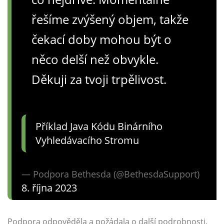
řešíme zvýšený objem, takže
čekací doby mohou být o
něco delší než obvykle.
Děkuji za tvoji trpělivost.
Příklad Java Kódu Binárního
Vyhledávacího Stromu
— Podpora Bethesda (@BethesdaSupport)
8. října 2023
Podpora odpověděla a požádala o další podrobnosti.