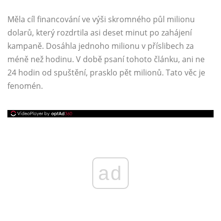
Měla cíl financování ve výši skromného půl milionu
dolarů, který rozdrtila asi deset minut po zahájení
kampaně. Dosáhla jednoho milionu v příslibech za
méně než hodinu. V době psaní tohoto článku, ani ne
24 hodin od spuštění, prasklo pět milionů. Tato věc je
fenomén.
ad