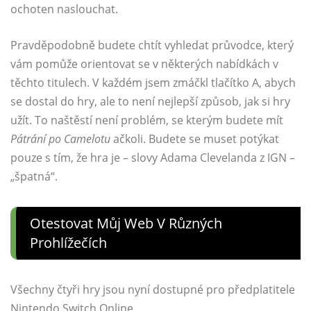
ochoten naslouchat.
Pravděpodobně budete chtít vyhledat průvodce, který
vám pomůže orientovat se v některých nabídkách v
těchto titulech. V každém jsem zmáčkl tlačítko A, abych
se dostal do hry, ale to není nejlepší způsob, jak si hry
užít. To naštěstí není problém, se kterým budete mít
Pátrání po Camelotu
ačkoli. Budete se muset potýkat
pouze s tím, že hra je – slovy Adama Clevelanda z IGN –
„špatná“.
Otestovat Můj Web V Různých
Prohlížečích
Všechny čtyři hry jsou nyní dostupné pro předplatitele
Nintendo Switch Online.