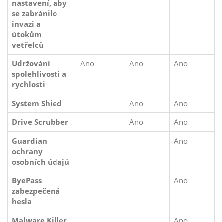
nastavení, aby
se zabránilo
invazi a
útokům
vetřelců
Udržování
Ano
Ano
Ano
spolehlivosti a
rychlosti
System Shied
Ano
Ano
Drive Scrubber
Ano
Ano
Guardian
Ano
ochrany
osobních údajů
ByePass
Ano
zabezpečená
hesla
Malware Killer
Ano