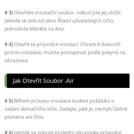
# 3)
Otevřete instalační soubor, odkud jste jej uložili.
Jakmile se zobrazí okno Řízení uživatelských účtů,
jednoduše klikněte na Ano.
# 4)
Otevře se průvodce instalací. Chcete-li dokončit
proces instalace, musíte postupovat podle pokynů na
obrazovce.
Jak Otevřít Soubor .air
# 5)
Během procesu instalace budete požádáni o
zadání aktivačního klíče. Zadejte, jaké je, nechybí žádné
písmeno ani čísla.
# 6)
Jakmile se zobrazí poslední obrazovka průvodce