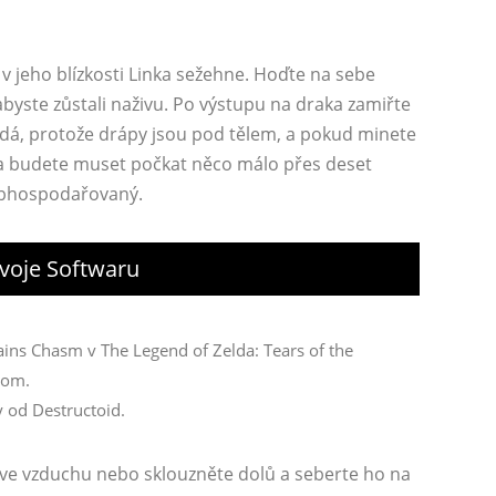
 v jeho blízkosti Linka sežehne. Hoďte na sebe
byste zůstali naživu. Po výstupu na draka zamiřte
padá, protože drápy jsou pod tělem, a pokud minete
le a budete muset počkat něco málo přes deset
 obhospodařovaný.
voje Softwaru
 od Destructoid.
o ve vzduchu nebo sklouzněte dolů a seberte ho na