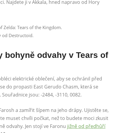
. Najdete ji v Akkala, hned napravo od Hory
 od Destructoid.
y bohyně odvahy v Tears of
bléci elektrické oblečení, aby se ochránil před
 se do propasti East Gerudo Chasm, která se
Souřadnice jsou: -2484, -3110, 0082.
Farosh a zamířit šípem na jeho drápy. Ujistěte se,
te muset chvíli počkat, než to budete moci zkusit
yně odvahy. Jen stojí ve Faronu
jižně od předhůří