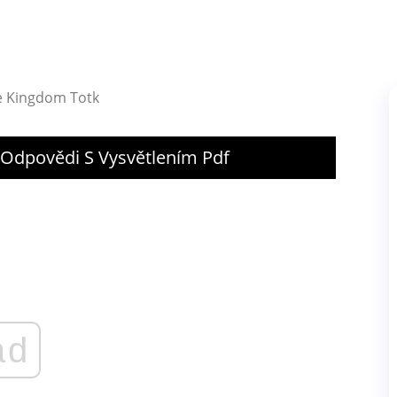
he Kingdom Totk
Odpovědi S Vysvětlením Pdf
ad