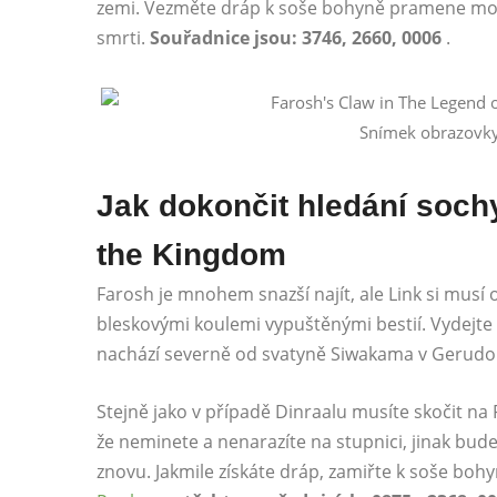
zemi. Vezměte dráp k soše bohyně pramene moci
smrti.
Souřadnice jsou: 3746, 2660, 0006
.
Snímek obrazovky
Jak dokončit hledání soch
the Kingdom
Farosh je mnohem snazší najít, ale Link si musí o
bleskovými koulemi vypuštěnými bestií. Vydejte
nachází severně od svatyně Siwakama v Gerudo. 
Stejně jako v případě Dinraalu musíte skočit na 
že neminete a nenarazíte na stupnici, jinak bude
znovu. Jakmile získáte dráp, zamiřte k soše boh