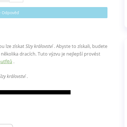
te Odpověď
ou lze získat
Slzy království
. Abyste to získali, budete
několika dracích. Tuto výzvu je nejlepší provést
utfitů
.
Slzy království
.