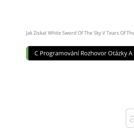
Jak Ziskat White Sword Of The Sky V Tears Of T
C Programování Rozhovor Otázky A 