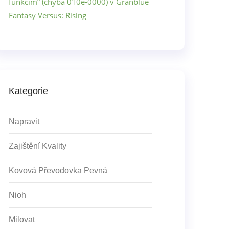
funkcím“ (chyba 010e-0000) v Granblue
Fantasy Versus: Rising
Kategorie
Napravit
Zajištění Kvality
Kovová Převodovka Pevná
Nioh
Milovat