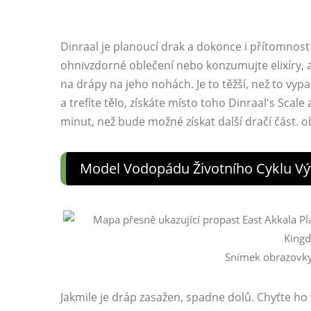
Dinraal je planoucí drak a dokonce i přítomnost
ohnivzdorné oblečení nebo konzumujte elixíry, a
na drápy na jeho nohách. Je to těžší, než to vy
a trefíte tělo, získáte místo toho Dinraal's Sca
minut, než bude možné získat další dračí část.
Model Vodopádu Životního Cyklu Vý
Snímek obrazovky
Jakmile je dráp zasažen, spadne dolů. Chyťte h