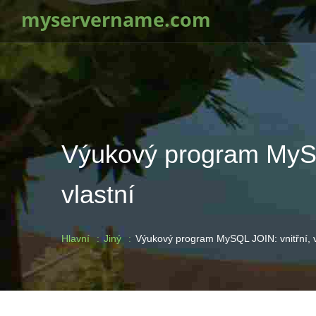
myservername.com
Výukový program MySQL 
vlastní
Hlavní
Jiný
Výukový program MySQL JOIN: vnitřní, vně