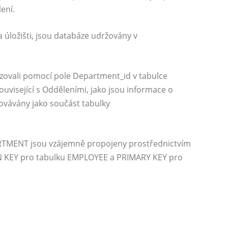
ení.
na úložišti, jsou databáze udržovány v
zovali pomocí pole Department_id v tabulce
visející s Odděleními, jako jsou informace o
ovávány jako součást tabulky
TMENT jsou vzájemně propojeny prostřednictvím
GN KEY pro tabulku EMPLOYEE a PRIMARY KEY pro