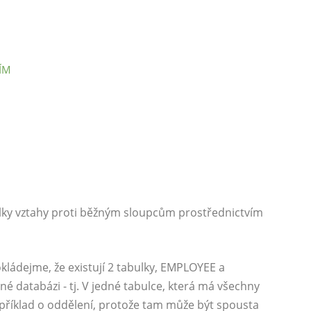
ÍM
lky vztahy proti běžným sloupcům prostřednictvím
kládejme, že existují 2 tabulky, EMPLOYEE a
atabázi - tj. V jedné tabulce, která má všechny
příklad o oddělení, protože tam může být spousta