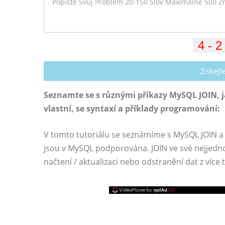
Získej
Seznamte se s různými příkazy MySQL JOIN, jak
vlastní, se syntaxí a příklady programování:
V tomto tutoriálu se seznámíme s MySQL JOIN 
jsou v MySQL podporována. JOIN ve své nejjedno
načtení / aktualizaci nebo odstranění dat z více