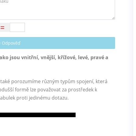
te Odpověď
o jsou vnitřní, vnější, křížové, levé, pravé a
a také porozumíme různým typům spojení, která
dušší formě lze považovat za prostředek k
 tabulek proti jedinému dotazu.