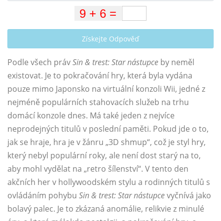
Získejte Odpověď
Podle všech práv
Sin & trest: Star nástupce
by neměl
existovat. Je to pokračování hry, která byla vydána
pouze mimo Japonsko na virtuální konzoli Wii, jedné z
nejméně populárních stahovacích služeb na trhu
domácí konzole dnes. Má také jeden z nejvíce
neprodejných titulů v poslední paměti. Pokud jde o to,
jak se hraje, hra je v žánru „3D shmup“, což je styl hry,
který nebyl populární roky, ale není dost starý na to,
aby mohl vydělat na „retro šílenství“. V tento den
akčních her v hollywoodském stylu a rodinných titulů s
ovládáním pohybu
Sin & trest: Star nástupce
vyčnívá jako
bolavý palec. Je to zkázaná anomálie, relikvie z minulé