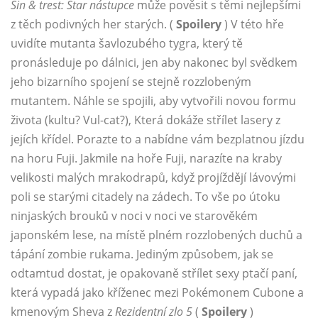
Sin & trest: Star nástupce
může pověsit s těmi nejlepšími
z těch podivných her starých. (
Spoilery
) V této hře
uvidíte mutanta šavlozubého tygra, který tě
pronásleduje po dálnici, jen aby nakonec byl svědkem
jeho bizarního spojení se stejně rozzlobeným
mutantem. Náhle se spojili, aby vytvořili novou formu
života (kultu? Vul-cat?), Která dokáže střílet lasery z
jejích křídel. Porazte to a nabídne vám bezplatnou jízdu
na horu Fuji. Jakmile na hoře Fuji, narazíte na kraby
velikosti malých mrakodrapů, když projíždějí lávovými
poli se starými citadely na zádech. To vše po útoku
ninjaských brouků v noci v noci ve starověkém
japonském lese, na místě plném rozzlobených duchů a
tápání zombie rukama. Jediným způsobem, jak se
odtamtud dostat, je opakovaně střílet sexy ptačí paní,
která vypadá jako kříženec mezi Pokémonem Cubone a
kmenovým Sheva z
Rezidentní zlo 5
(
Spoilery
)