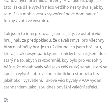
stanovených pro milování ženy. Hra také ukazuje, jak
tato láska dále vytváří něco většího než ty dva a jak by
tato láska mohla vést k vytvoření nové dominantní
formy života ve vesmíru.
Tak jsem to interpretoval. Jsem si jistý, že ostatní vidí
hru jinak, za předpokladu, že dávali smysl pro všechny
bizarní příběhy hry. Je to už dlouho, co jsem hrál hru,
která je tak nesympaticky, ne ironicky bizarní. Jsem dost
starý na to, abych si vzpomněl, kdy bylo pro videohry
běžné, že obsahovaly věci jako celý ruský senát, který se
spojil a vytvořil obrovskou robotickou stonožku bez
jakéhokoli vysvětlení. Takové věci bývaly v AAA vydání
standardem, jako jsou dnes odvážní váleční střelci.