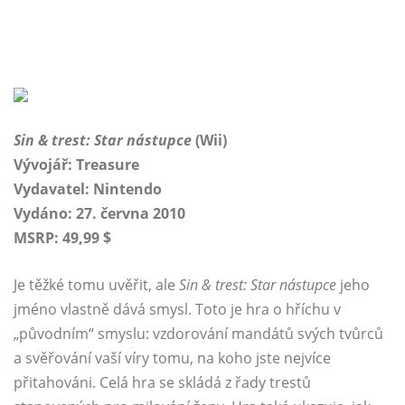
Sin & trest: Star nástupce
(Wii)
Vývojář: Treasure
Vydavatel: Nintendo
Vydáno: 27. června 2010
MSRP: 49,99 $
Je těžké tomu uvěřit, ale
Sin & trest: Star nástupce
jeho
jméno vlastně dává smysl. Toto je hra o hříchu v
„původním“ smyslu: vzdorování mandátů svých tvůrců
a svěřování vaší víry tomu, na koho jste nejvíce
přitahováni. Celá hra se skládá z řady trestů