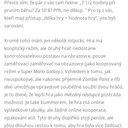
Přesto vím, že pár z vás tam řekne: „7 1/2 hodiny při
prvním běhu? Za 50 $? Pfft, ne děkuji. “ Pro ty z vás,
kteří mají přístup „délka hry = hodnota hry“, jste byli
varováni.
Kromě toho mám jen několik nitpicks. Hra má
kooptický režim, ale druhý hráč nedostane
kontrolovatelnou postavu na obrazovce, pouze
zaměřovací zaměřovač na obrazovce (jako kooptovaný
režim v
Super Mario Galaxy
). Vzhledem k tomu, jak
neuspokojivé, ale nakonec příjemné
Zombie Panic v říši
divů
umožňuje opravdové souběžné soužití dvou hráčů,
je to divné, že lepší hra jako
Hvězdný nástupce
postrádá
možnost. Je také bummerem, že hra má online
výsledkové tabulky, ale žádné online kooperace,
opakování atd. Tyto druhy doplňků stojí peníze, ale
jdou dlouhou cestou k tomu, aby hra byla více žádoucí.