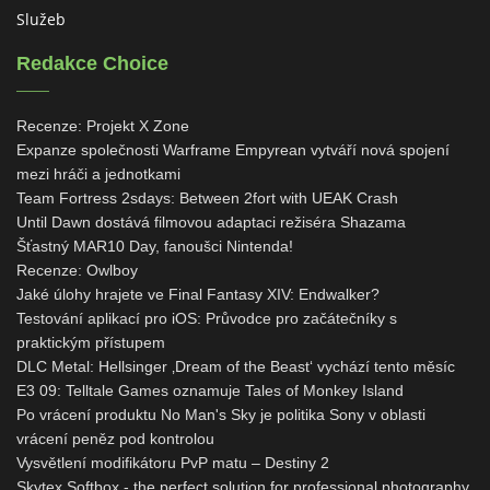
Služeb
Redakce Choice
Recenze: Projekt X Zone
Expanze společnosti Warframe Empyrean vytváří nová spojení
mezi hráči a jednotkami
Team Fortress 2sdays: Between 2fort with UEAK Crash
Until Dawn dostává filmovou adaptaci režiséra Shazama
Šťastný MAR10 Day, fanoušci Nintenda!
Recenze: Owlboy
Jaké úlohy hrajete ve Final Fantasy XIV: Endwalker?
Testování aplikací pro iOS: Průvodce pro začátečníky s
praktickým přístupem
DLC Metal: Hellsinger ‚Dream of the Beast‘ vychází tento měsíc
E3 09: Telltale Games oznamuje Tales of Monkey Island
Po vrácení produktu No Man's Sky je politika Sony v oblasti
vrácení peněz pod kontrolou
Vysvětlení modifikátoru PvP matu – Destiny 2
Skytex Softbox - the perfect solution for professional photography