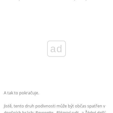
ad
A tak to pokračuje.
Jistě, tento druh podivnosti může být občas spatřen v
dnešních hrách:
Bayonetta
,
Bláznivý svět
, a
Žádné další