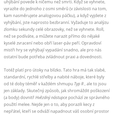
uhýbání povede k ničemu než smrti. Když se vyhnete,
vyrazíte do jednoho z osmi směrů (v závislosti na tom,
kam nasměrujete analogovou páčku), a když vyjdete z
vyhýbání, jste naprosto bezbranní. Vyžaduje to analýzu
zlomku sekundy celé obrazovky, než se vyhnete. Roll,
než se podíváte, a můžete narazit přímo do nějaké
kyselé zvracení nebo obří laser-páv peří. Opravdoví
mistři hry se vyhýbají vypadání snadno, ale pro nás
ostatní bude potřeba zvládnout praxi a dovednosti.
Totéž platí pro útoky na blízko. Tato hra má tak slabé,
standardní, rychlé střelby a nabité náboje, které byly
od té doby téměř v každém shmupu
Typ R
, ale to jsou
jen základy. Skutečný způsob, jak shromáždit poškození
(a body) dovnitř
Hvězdný nástupce
pochází ze správného
použití melee. Nejde jen o to, aby porazili kecy z
nepřátel, kteří se odváží napadnout váš osobní prostor