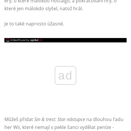
éry, o které málokdo nostalgii, a pokračování hry, o
které jen málokdo slyšel, natož hrál.
Je to také naprosto úžasné.
ad
Můžeš přidat
Sin & trest: Star nástupce
na dlouhou řadu
her Wii, které nemají v pekle šanci vydělat peníze -