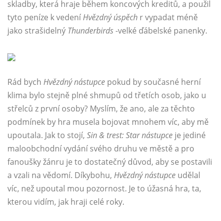
skladby, která hraje během koncových kreditů, a použil
tyto peníze k vedení
Hvězdný úspěch
r vypadat méně
jako strašidelný
Thunderbirds
-velké ďábelské panenky.
Rád bych
Hvězdný nástupce
pokud by současné herní
klima bylo stejně plné shmupů od třetích osob, jako u
střelců z první osoby? Myslím, že ano, ale za těchto
podmínek by hra musela bojovat mnohem víc, aby mě
upoutala. Jak to stojí,
Sin & trest: Star nástupce
je jediné
maloobchodní vydání svého druhu ve městě a pro
fanoušky žánru je to dostatečný důvod, aby se postavili
a vzali na vědomí. Díkybohu,
Hvězdný nástupce
udělal
víc, než upoutal mou pozornost. Je to úžasná hra, ta,
kterou vidím, jak hraji celé roky.