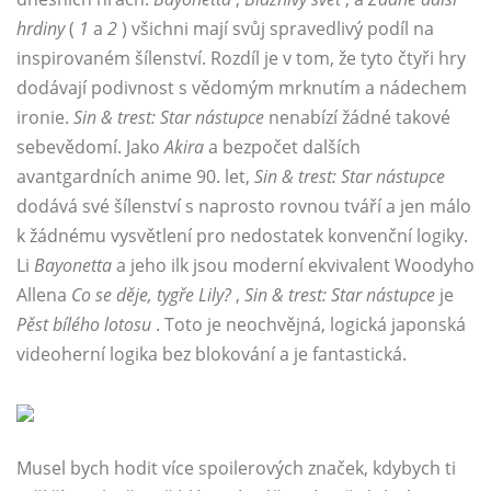
hrdiny
(
1
a
2
) všichni mají svůj spravedlivý podíl na
inspirovaném šílenství. Rozdíl je v tom, že tyto čtyři hry
dodávají podivnost s vědomým mrknutím a nádechem
ironie.
Sin & trest: Star nástupce
nenabízí žádné takové
sebevědomí. Jako
Akira
a bezpočet dalších
avantgardních anime 90. let,
Sin & trest: Star nástupce
dodává své šílenství s naprosto rovnou tváří a jen málo
k žádnému vysvětlení pro nedostatek konvenční logiky.
Li
Bayonetta
a jeho ilk jsou moderní ekvivalent Woodyho
Allena
Co se děje, tygře Lily?
,
Sin & trest: Star nástupce
je
Pěst bílého lotosu
. Toto je neochvějná, logická japonská
videoherní logika bez blokování a je fantastická.
Musel bych hodit více spoilerových značek, kdybych ti