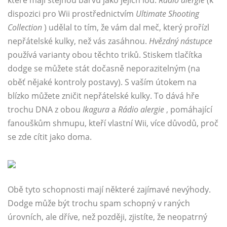
které mají stejnou barvu jako jejich loď.
Rádio alergie
(k
dispozici pro Wii prostřednictvím
Ultimate Shooting
Collection
) udělal to tím, že vám dal meč, který prořízl
nepřátelské kulky, než vás zasáhnou.
Hvězdný nástupce
používá varianty obou těchto triků. Stiskem tlačítka
dodge se můžete stát dočasně neporazitelným (na
oběť nějaké kontroly postavy). S vaším útokem na
blízko můžete zničit nepřátelské kulky. To dává hře
trochu DNA z obou
Ikagura
a
Rádio alergie
, pomáhající
fanouškům shmupu, kteří vlastní Wii, více důvodů, proč
se zde cítit jako doma.
Obě tyto schopnosti mají některé zajímavé nevýhody.
Dodge může být trochu spam schopný v raných
úrovních, ale dříve, než později, zjistíte, že neopatrný