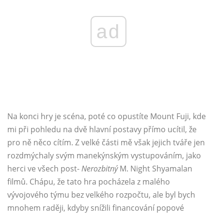
ad
Na konci hry je scéna, poté co opustíte Mount Fuji, kde
mi při pohledu na dvě hlavní postavy přímo ucítil, že
pro ně něco cítím. Z velké části mě však jejich tváře jen
rozdmýchaly svým manekýnským vystupováním, jako
herci ve všech post-
Nerozbitný
M. Night Shyamalan
filmů. Chápu, že tato hra pocházela z malého
vývojového týmu bez velkého rozpočtu, ale byl bych
mnohem raději, kdyby snížili financování popové