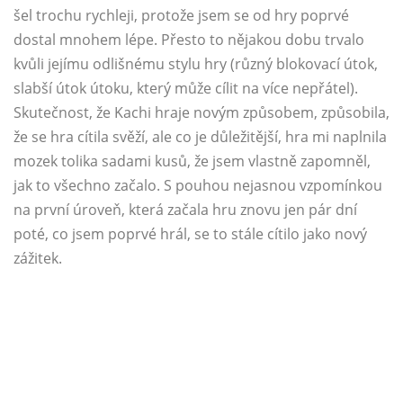
šel trochu rychleji, protože jsem se od hry poprvé
dostal mnohem lépe. Přesto to nějakou dobu trvalo
kvůli jejímu odlišnému stylu hry (různý blokovací útok,
slabší útok útoku, který může cílit na více nepřátel).
Skutečnost, že Kachi hraje novým způsobem, způsobila,
že se hra cítila svěží, ale co je důležitější, hra mi naplnila
mozek tolika sadami kusů, že jsem vlastně zapomněl,
jak to všechno začalo. S pouhou nejasnou vzpomínkou
na první úroveň, která začala hru znovu jen pár dní
poté, co jsem poprvé hrál, se to stále cítilo jako nový
zážitek.