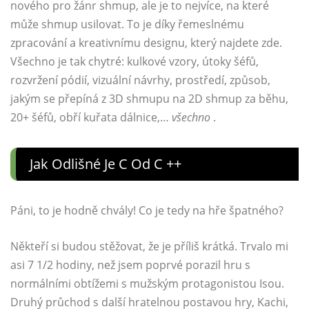
nového pro žánr shmup, ale je to nejvíce, na které
může shmup usilovat. To je díky řemeslnému
zpracování a kreativnímu designu, který najdete zde.
Všechno je tak chytré: kulkové vzory, útoky šéfů,
rozvržení pódií, vizuální návrhy, prostředí, způsob,
jakým se přepíná z 3D shmupu na 2D shmup za běhu,
20+ šéfů, obří kuřata dálnice,…
všechno
.
Jak Odlišné Je C Od C ++
Páni, to je hodně chvály! Co je tedy na hře špatného?
Někteří si budou stěžovat, že je příliš krátká. Trvalo mi
asi 7 1/2 hodiny, než jsem poprvé porazil hru s
normálními obtížemi s mužským protagonistou Isou.
Druhý průchod s další hratelnou postavou hry, Kachi,