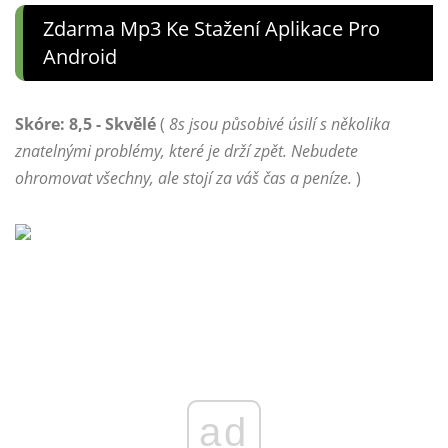
Zdarma Mp3 Ke Stažení Aplikace Pro
Android
Skóre: 8,5 - Skvělé
(
8s jsou působivé úsilí s několika
znatelnými problémy, které je drží zpět. Nebudete
ohromovat všechny, ale stojí za váš čas a peníze.
)
ad