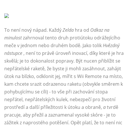
To není nový nápad. Každý
Zelda
hra od
Odkaz na
minulost
zahrnoval tento druh protiútoku odrážejícího
meče v jednom nebo druhém bodě. Jako tolik
Hvězdný
nástupce
, není to právě úroveň inovací, díky které je hra
skvělá; je to dokonalost popravy. Být nucen přiblížit se
nepřátelské raketě, že byste ji mohli zasáhnout, zahájit
útok na blízko, odklonit jej, mířit s Wii Remote na místo,
kam chcete srazit odrazenou raketu (obvykle směrem k
pohybujícímu se cíli) - to vše při zachování stopa
nepřátel, nepřátelských kulek, nebezpečí pro životní
prostředí a další příležitosti k útoku a obraně,
a
tvrdě
pracuje, aby přežil a zaznamenal vysoké skóre - je to
zážitek z naprostého potěšení. Opět platí, že to není nic