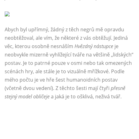
Abych byl upřímný, žádný z těch negrů mě opravdu
neobtěžoval, ale vím, že některé z vás obtěžují. Jediná
věc, kterou osobně nesnáším
Hvězdný nástupce
je
neobvykle mizerně vyhlížející tváře na většině „lidských“
postav. Je to patrné pouze v osmi nebo tak omezených
scénách hry, ale stále je to vizuálně mřížkové. Podle
mého počtu je ve hře šest humanoidních postav
(včetně dvou vedení). Z těchto šesti mají čtyři
přesně
stejný model obličeje
a jaká je to ošklivá, neživá tvář.