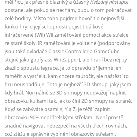
měl říct, jak přesně bláznivý a úžasný
Hvězdný nástupce
dostane, ale pokud se nechám, budu o tom pokračovat
celé hodiny. Místo toho pojďme hovořit o nejnovější
funkci hry: o její schopnosti pojistit dálkové
infračervené (Wii) Wii zaměřování pomocí akce střelce
ze staré školy. IR zaměřování je volitelné (podporovány
jsou také ovladače Classic Controller a GameCube,
stejně jako goofy-ass Wii Zapper), ale hraní bez něj by
zkazilo spoustu legrace. Je to opravdu příjemné jen
zaměřit a vystřelit, kam chcete zaútočit, ale naštěstí to
hru neusnadňuje. Toto je nejhezčí 3D shmup, jaký jsem
kdy hrál. Normálně se 3D shmupy neodvažují naplnit
obrazovku kulkami tak, jak to činí 2D shmupy na straně.
Když se zabýváte osami X, Y a Z, je těžší zaplnit
obrazovku 90% nepřátelskými střelami. Není prostě
snadné navigovat nebezpečí na všech třech rovinách,
což ztěžuje správné vyplnění obrazovky střelami.