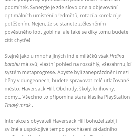
podmínek. Synergie je zde slovo dne a objevování
optimálních umístění předmětů, rotací a korelací je
potěšením. Nejen, že se stanete ztělesněním
pověstného loot goblina, ale také se díky tomu budete
cítit chytře!
Stejně jako u mnoha jiných indie miláčků však
Hrdina
batohu
má svůj vlastní pohled na rozsáhlý, všezahrnující
systém metaprogrese. Abyste byli zaneprázdněni mezi
běhy v dungeonech, budete spravovat celé utlačované
město: Haversack Hill. Obchody, školy, knihovny,
domy... Všechno to připomíná stará klasika PlayStation
Tmavý mrak
.
Interakce s obyvateli Haversack Hill bohužel zabíjí
svižné a uspokojivé tempo procházení základního