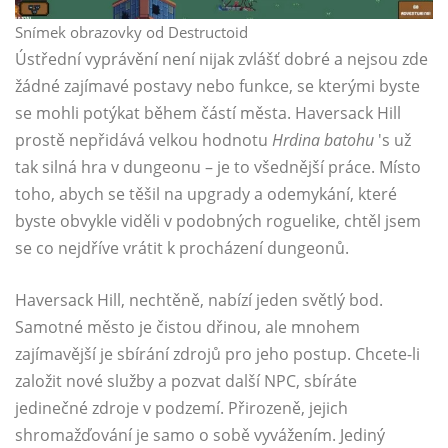
Snímek obrazovky od Destructoid
Ústřední vyprávění není nijak zvlášť dobré a nejsou zde
žádné zajímavé postavy nebo funkce, se kterými byste
se mohli potýkat během částí města. Haversack Hill
prostě nepřidává velkou hodnotu
Hrdina batohu
's už
tak silná hra v dungeonu – je to všednější práce. Místo
toho, abych se těšil na upgrady a odemykání, které
byste obvykle viděli v podobných roguelike, chtěl jsem
se co nejdříve vrátit k procházení dungeonů.
Haversack Hill, nechtěně, nabízí jeden světlý bod.
Samotné město je čistou dřinou, ale mnohem
zajímavější je sbírání zdrojů pro jeho postup. Chcete-li
založit nové služby a pozvat další NPC, sbíráte
jedinečné zdroje v podzemí. Přirozeně, jejich
shromažďování je samo o sobě vyvážením. Jediný