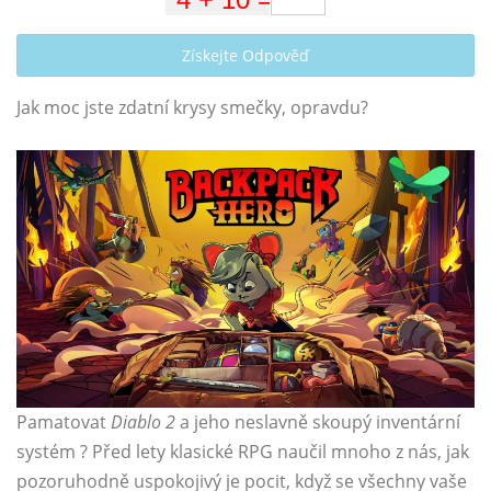
Získejte Odpověď
Jak moc jste zdatní krysy smečky, opravdu?
Pamatovat
Diablo 2
a jeho neslavně skoupý inventární
systém ? Před lety klasické RPG
naučil mnoho z nás, jak
pozoruhodně uspokojivý je pocit, když se všechny vaše