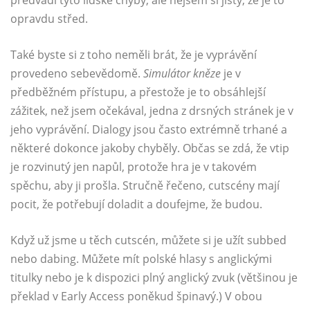
opravdu střed.
Také byste si z toho neměli brát, že je vyprávění
provedeno sebevědomě.
Simulátor kněze
je v
předběžném přístupu, a přestože je to obsáhlejší
zážitek, než jsem očekával, jedna z drsných stránek je v
jeho vyprávění. Dialogy jsou často extrémně trhané a
některé dokonce jakoby chyběly. Občas se zdá, že vtip
je rozvinutý jen napůl, protože hra je v takovém
spěchu, aby ji prošla. Stručně řečeno, cutscény mají
pocit, že potřebují doladit a doufejme, že budou.
Když už jsme u těch cutscén, můžete si je užít subbed
nebo dabing. Můžete mít polské hlasy s anglickými
titulky nebo je k dispozici plný anglický zvuk (většinou je
překlad v Early Access poněkud špinavý.) V obou