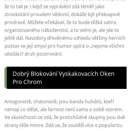
že to tak je. I když se vyprávění zdá téměř jako
ztroskotání proudem vědomí, dokáže být překvapivě
prozíravé. Můžete očekávat, že to bude těžká satira
organizovaného náboženství, a to velmi je, ale jde to
ještě dál. Navzdory dřevěnému vzhledu většiny herních
postav se její smysl pro humor opírá o „nejsme všichni
ubožáci? druh pozorování.
Dobrý Blokování Vyskakovacích Oken
Pro Chrom
Antagonisté, shatonisté, jsou banda hulvátů, kteří
nemají co dělat, ale farnost není sama o sobě vzorem.
Ve skutečnosti se zdá, že protichůdné skupiny jsou dvě
strany téže mince. Zdá se, že soutěží více o popularitu