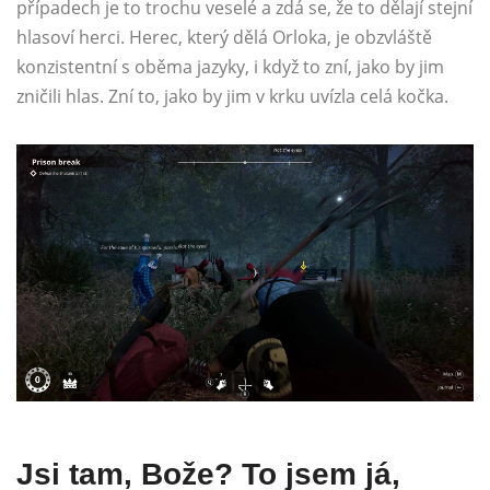
případech je to trochu veselé a zdá se, že to dělají stejní
hlasoví herci. Herec, který dělá Orloka, je obzvláště
konzistentní s oběma jazyky, i když to zní, jako by jim
zničili hlas. Zní to, jako by jim v krku uvízla celá kočka.
Jsi tam, Bože? To jsem já,