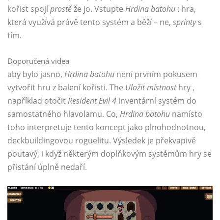
kořist spojí
prostě
že jo. Vstupte
Hrdina batohu
: hra,
která využívá právě tento systém a běží – ne,
sprinty
s
tím.
Doporučená videa
aby bylo jasno,
Hrdina batohu
není prvním pokusem
vytvořit hru z balení kořisti. The
Uložit místnost
hry ,
například otočit
Resident Evil 4
inventární systém do
samostatného hlavolamu. Co,
Hrdina batohu
namísto
toho interpretuje tento koncept jako plnohodnotnou,
deckbuildingovou roguelitu. Výsledek je překvapivě
poutavý, i když některým doplňkovým systémům hry se
přistání úplně nedaří.