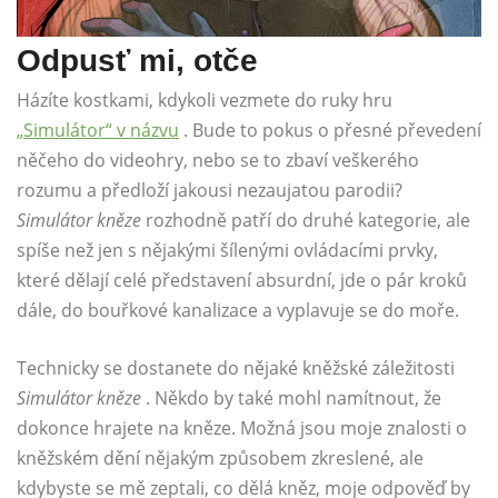
Odpusť mi, otče
Házíte kostkami, kdykoli vezmete do ruky hru
„Simulátor“ v názvu
. Bude to pokus o přesné převedení
něčeho do videohry, nebo se to zbaví veškerého
rozumu a předloží jakousi nezaujatou parodii?
Simulátor kněze
rozhodně patří do druhé kategorie, ale
spíše než jen s nějakými šílenými ovládacími prvky,
které dělají celé představení absurdní, jde o pár kroků
dále, do bouřkové kanalizace a vyplavuje se do moře.
Technicky se dostanete do nějaké kněžské záležitosti
Simulátor kněze
. Někdo by také mohl namítnout, že
dokonce hrajete na kněze. Možná jsou moje znalosti o
kněžském dění nějakým způsobem zkreslené, ale
kdybyste se mě zeptali, co dělá kněz, moje odpověď by