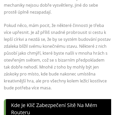
mechaniky nejsou dobře vysvětleny, jiné do sebe
prostě úplně nezapadají.
Pokud něco, mám pocit, že některé činnosti je třeba
více upřesnit. Je až příliš snadné probrousit si cestu k
lepší církvi a nezdá se, že by se systém budování postav
zdaleka blížil svému konečnému stavu. Některé z nich
působí jako chmýří, které byste našli v mnoha hrách s
otevřeným světem, což se s bizarním předpokladem
tak dobře nehodí. Mnohé z toho by mohly být jen
záskoky pro místo, kde bude nakonec umístěna
kreativnější hra, ale pro všechny kolem ležící kostlivce
bude potřeba více masa.
Kde Je Klíč Zabezpečení Sítě Na Mém
Routeru