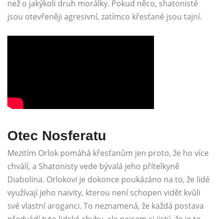
než o jakýkoli druh morálky. Pokud něco, shatonisté
jsou otevřeněji agresivní, zatímco křesťané jsou tajní.
Otec Nosferatu
Mezitím Orlok pomáhá křesťanům jen proto, že ho více
chválí, a Shatonisty vede bývalá jeho přítelkyně
Diabolina. Orlokovi je dokonce poukázáno na to, že lidé
využívají jeho naivity, kterou není schopen vidět kvůli
své vlastní aroganci. To neznamená, že každá postava
předvádí tyto lidské chyby, ale nejsem si jistý, že je to