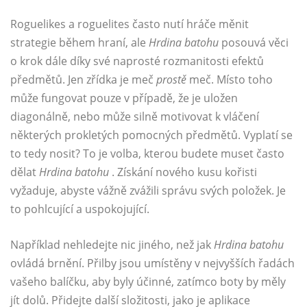
Roguelikes a roguelites často nutí hráče měnit
strategie během hraní, ale
Hrdina batohu
posouvá věci
o krok dále díky své naprosté rozmanitosti efektů
předmětů. Jen zřídka je meč
prostě
meč. Místo toho
může fungovat pouze v případě, že je uložen
diagonálně, nebo může silně motivovat k vláčení
některých prokletých pomocných předmětů. Vyplatí se
to tedy nosit? To je volba, kterou budete muset často
dělat
Hrdina batohu
. Získání nového kusu kořisti
vyžaduje, abyste vážně zvážili správu svých položek. Je
to pohlcující a uspokojující.
Například nehledejte nic jiného, ​​než jak
Hrdina batohu
ovládá brnění. Přilby jsou umístěny v nejvyšších řadách
vašeho balíčku, aby byly účinné, zatímco boty by měly
jít dolů. Přidejte další složitosti, jako je aplikace