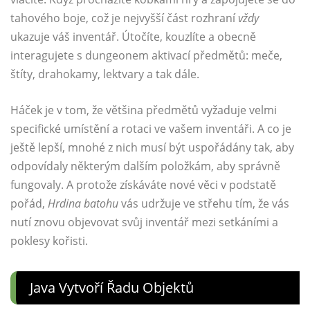
tahového boje, což je nejvyšší část rozhraní
vždy
ukazuje váš inventář. Útočíte, kouzlíte a obecně
interagujete s dungeonem aktivací předmětů: meče,
štíty, drahokamy, lektvary a tak dále.
Háček je v tom, že většina předmětů vyžaduje velmi
specifické umístění a rotaci ve vašem inventáři. A co je
ještě lepší, mnohé z nich musí být uspořádány tak, aby
odpovídaly některým dalším položkám, aby správně
fungovaly. A protože získáváte nové věci v podstatě
pořád,
Hrdina batohu
vás udržuje ve střehu tím, že vás
nutí znovu objevovat svůj inventář mezi setkáními a
poklesy kořisti.
Java Vytvoří Řadu Objektů