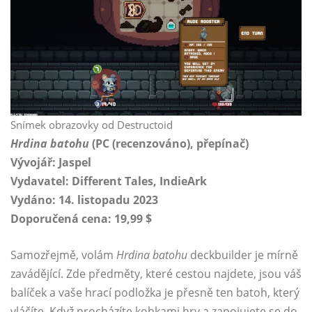
Snímek obrazovky od Destructoid
Hrdina batohu
(PC (recenzováno), přepínač)
Vývojář: Jaspel
Vydavatel: Different Tales, IndieArk
Vydáno: 14. listopadu 2023
Doporučená cena: 19,99 $
Samozřejmě, volám
Hrdina batohu
deckbuilder je mírně
zavádějící. Zde předměty, které cestou najdete, jsou váš
balíček a vaše hrací podložka je přesně ten batoh, který
vláčíte. Když procházíte kobkami hry a zapojujete se do