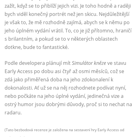
zažít, když se to přiblíží jejich vizi. Je toho hodně a raději
bych viděl konečný portrét než jen skicu. Nejdůležitější
je však to, že mě rozhodně zajímá, abych se k němu po
jeho úplném vydání vrátil. To, co je již přítomno, hraničí
s brilantním, a pokud se to v některých oblastech
dotkne, bude to fantastické.
Podle developera plánují mít
Simulátor kněze
ve stavu
Early Access po dobu asi čtyř až osmi měsíců, což se
zdá jako přiměřená doba na jeho zdokonalení k
dokonalosti. Ať už se na něj rozhodnete podívat nyní,
nebo počkáte na jeho úplné vydání, jedinečná vize a
ostrý humor jsou dobrými důvody, proč si to nechat na
radaru.
(Tato bezbodová recenze je založena na sestavení hry Early Access od