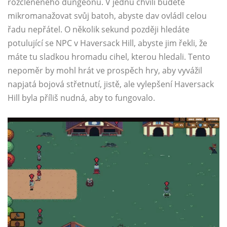
rozčleněného dungeonu. V jednu chvíli budete
mikromanažovat svůj batoh, abyste dav ovládl celou
řadu nepřátel. O několik sekund později hledáte
potulující se NPC v Haversack Hill, abyste jim řekli, že
máte tu sladkou hromadu cihel, kterou hledali. Tento
nepoměr by mohl hrát ve prospěch hry, aby vyvážil
napjatá bojová střetnutí, jistě, ale vylepšení Haversack
Hill byla příliš nudná, aby to fungovalo.