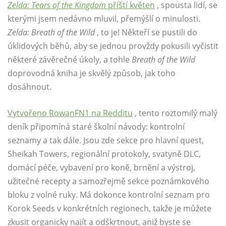
Zelda: Tears of the Kingdom
příští květen
, spousta lidí, se
kterými jsem nedávno mluvil, přemýšlí o minulosti.
Zelda: Breath of the Wild
, to je! Někteří se pustili do
úklidových běhů, aby se jednou provždy pokusili vyčistit
některé závěrečné úkoly, a tohle
Breath of the Wild
doprovodná kniha je skvělý způsob, jak toho
dosáhnout.
Vytvořeno RowanFN1 na Redditu
, tento roztomilý malý
deník připomíná staré školní návody: kontrolní
seznamy a tak dále. Jsou zde sekce pro hlavní quest,
Sheikah Towers, regionální protokoly, svatyně DLC,
domácí péče, vybavení pro koně, brnění a výstroj,
užitečné recepty a samozřejmě sekce poznámkového
bloku z volné ruky. Má dokonce kontrolní seznam pro
Korok Seeds v konkrétních regionech, takže je můžete
zkusit organicky najít a odškrtnout, aniž byste se