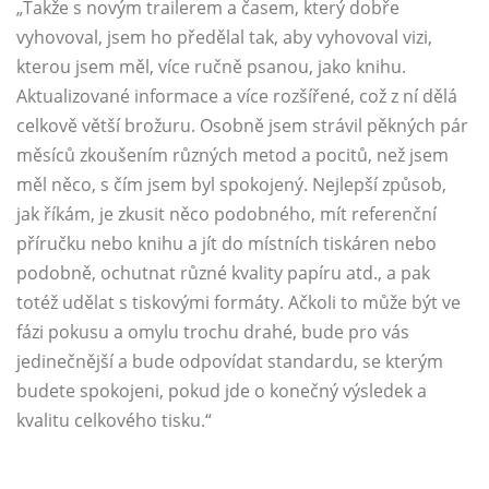
„Takže s novým trailerem a časem, který dobře
vyhovoval, jsem ho předělal tak, aby vyhovoval vizi,
kterou jsem měl, více ručně psanou, jako knihu.
Aktualizované informace a více rozšířené, což z ní dělá
celkově větší brožuru. Osobně jsem strávil pěkných pár
měsíců zkoušením různých metod a pocitů, než jsem
měl něco, s čím jsem byl spokojený. Nejlepší způsob,
jak říkám, je zkusit něco podobného, ​​mít referenční
příručku nebo knihu a jít do místních tiskáren nebo
podobně, ochutnat různé kvality papíru atd., a pak
totéž udělat s tiskovými formáty. Ačkoli to může být ve
fázi pokusu a omylu trochu drahé, bude pro vás
jedinečnější a bude odpovídat standardu, se kterým
budete spokojeni, pokud jde o konečný výsledek a
kvalitu celkového tisku.“