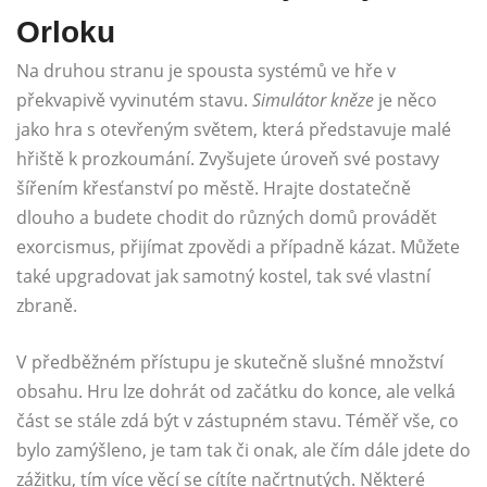
Orloku
Na druhou stranu je spousta systémů ve hře v
překvapivě vyvinutém stavu.
Simulátor kněze
je něco
jako hra s otevřeným světem, která představuje malé
hřiště k prozkoumání. Zvyšujete úroveň své postavy
šířením křesťanství po městě. Hrajte dostatečně
dlouho a budete chodit do různých domů provádět
exorcismus, přijímat zpovědi a případně kázat. Můžete
také upgradovat jak samotný kostel, tak své vlastní
zbraně.
V předběžném přístupu je skutečně slušné množství
obsahu. Hru lze dohrát od začátku do konce, ale velká
část se stále zdá být v zástupném stavu. Téměř vše, co
bylo zamýšleno, je tam tak či onak, ale čím dále jdete do
zážitku, tím více věcí se cítíte načrtnutých. Některé