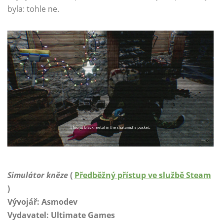
byla: tohle ne.
Simulátor kněze
(
Předběžný přístup ve službě Steam
)
Vývojář: Asmodev
Vydavatel: Ultimate Games