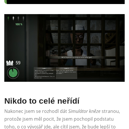
Nikdo to celé neřídí
Nakonec jsem se rozhodl dát
Simulátor kněze
stranou,
protože jsem měl pocit, že jsem pochopil podstatu
toho, o co vývojář jde, ale cítil jsem, že bude lepší to