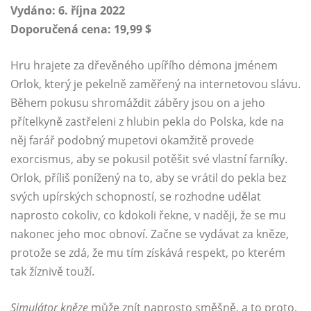
Vydáno: 6. října 2022
Doporučená cena: 19,99 $
Hru hrajete za dřevěného upířího démona jménem
Orlok, který je pekelně zaměřený na internetovou slávu.
Během pokusu shromáždit záběry jsou on a jeho
přítelkyně zastřeleni z hlubin pekla do Polska, kde na
něj farář podobný mupetovi okamžitě provede
exorcismus, aby se pokusil potěšit své vlastní farníky.
Orlok, příliš ponížený na to, aby se vrátil do pekla bez
svých upírských schopností, se rozhodne udělat
naprosto cokoliv, co kdokoli řekne, v naději, že se mu
nakonec jeho moc obnoví. Začne se vydávat za kněze,
protože se zdá, že mu tím získává respekt, po kterém
tak žíznivě touží.
Simulátor kněze
může znít naprosto směšně, a to proto,