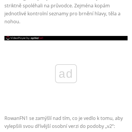
striktně spoléhali na průvodce. Zejména kopám
jednotlivé kontrolní seznamy pro brnění hlavy, těla a
nohou.
ad
RowanFN1 se zamýšlí nad tím, co je vedlo k tomu, aby
vylepšili svou dřívější osobní verzi do podoby „v2“: