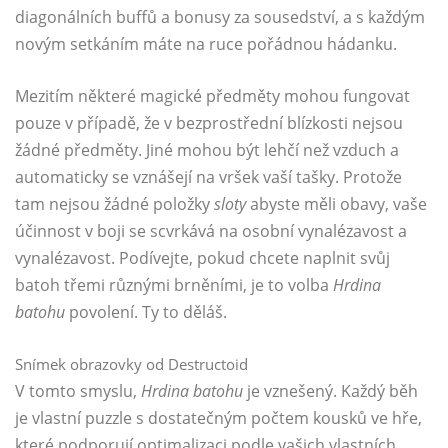
diagonálních buffů a bonusy za sousedství, a s každým
novým setkáním máte na ruce pořádnou hádanku.
Mezitím některé magické předměty mohou fungovat
pouze v případě, že v bezprostřední blízkosti nejsou
žádné předměty. Jiné mohou být lehčí než vzduch a
automaticky se vznášejí na vršek vaší tašky. Protože
tam nejsou žádné položky
sloty
abyste měli obavy, vaše
účinnost v boji se scvrkává na osobní vynalézavost a
vynalézavost. Podívejte, pokud chcete naplnit svůj
batoh třemi různými brněními, je to volba
Hrdina
batohu
povolení. Ty to děláš.
Snímek obrazovky od Destructoid
V tomto smyslu,
Hrdina batohu
je vznešený. Každý běh
je vlastní puzzle s dostatečným počtem kousků ve hře,
které podporují optimalizaci podle vašich vlastních