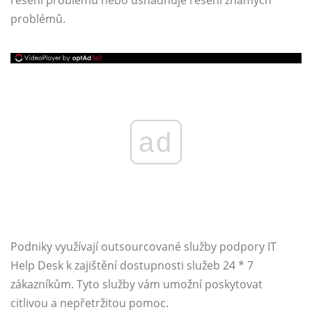
řešení problémů nebo usnadňuje řešení známých
problémů.
ad
Podniky využívají outsourcované služby podpory IT
Help Desk k zajištění dostupnosti služeb 24 * 7
zákazníkům. Tyto služby vám umožní poskytovat
citlivou a nepřetržitou pomoc.