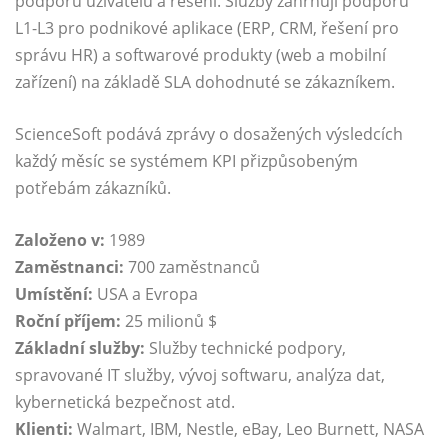
podporu uživatelů a řešení. Služby zahrnují podporu
L1-L3 pro podnikové aplikace (ERP, CRM, řešení pro
správu HR) a softwarové produkty (web a mobilní
zařízení) na základě SLA dohodnuté se zákazníkem.
ScienceSoft podává zprávy o dosažených výsledcích
každý měsíc se systémem KPI přizpůsobeným
potřebám zákazníků.
Založeno v:
1989
Zaměstnanci:
700 zaměstnanců
Umístění:
USA a Evropa
Roční příjem:
25 milionů $
Základní služby:
Služby technické podpory,
spravované IT služby, vývoj softwaru, analýza dat,
kybernetická bezpečnost atd.
Klienti:
Walmart, IBM, Nestle, eBay, Leo Burnett, NASA