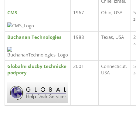
Chile, Izrael.
CMS
1967
Ohio, USA
5
z
Buchanan Technologies
1988
Texas, USA
2
z
Globální služby technické
2001
Connecticut,
5
podpory
USA
z