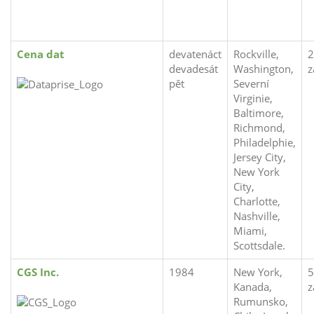
Cena dat
devatenáct
Rockville,
2
devadesát
Washington,
z
pět
Severní
Virginie,
Baltimore,
Richmond,
Philadelphie,
Jersey City,
New York
City,
Charlotte,
Nashville,
Miami,
Scottsdale.
CGS Inc.
1984
New York,
5
Kanada,
z
Rumunsko,