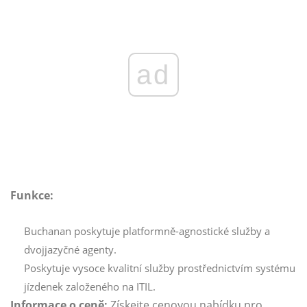
ad
Funkce:
Buchanan poskytuje platformně-agnostické služby a
dvojjazyčné agenty.
Poskytuje vysoce kvalitní služby prostřednictvím systému
jízdenek založeného na ITIL.
Informace o ceně:
Získejte cenovou nabídku pro