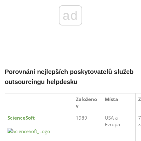
ad
Porovnání nejlepších poskytovatelů služeb
outsourcingu helpdesku
Založeno
Místa
Z
v
ScienceSoft
1989
USA a
7
Evropa
z