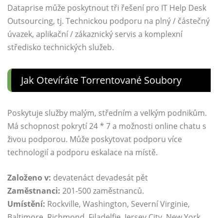
Dataprise může poskytnout tři řešení pro IT Help Desk
Outsourcing, tj. Technickou podporu na plný / částečný
úvazek, aplikační / zákaznický servis a komplexní
středisko technických služeb.
Jak Otevíráte Torrentované Soubory
Poskytuje služby malým, středním a velkým podnikům.
Má schopnost pokrytí 24 * 7 a možnosti online chatu s
živou podporou. Může poskytovat podporu více
technologií a podporu eskalace na místě.
Založeno v:
devatenáct devadesát pět
Zaměstnanci:
201-500 zaměstnanců.
Umístění:
Rockville, Washington, Severní Virginie,
Baltimore, Richmond, Filadelfie, Jersey City, New York,