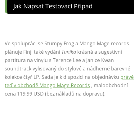
Jak Napsat Testovací Případ
Ve spolupráci se Stumpy Frog a Mango Mage records
plánuje Finji také vydání
Tunika
krásná a sugestivní
partitura na vinylu s
Terence Lee a Janice Kwan
soundtrack vylisovaný do stylové a nádherně barevné
kolekce čtyř LP. Sada je k dispozici na objednávku
právě
teď v obchodě Mango Mage Records
, maloobchodní
cena 119,99 USD (bez nákladů na dopravu).