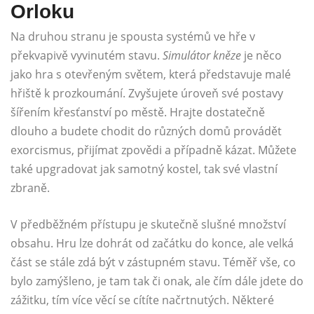
Orloku
Na druhou stranu je spousta systémů ve hře v
překvapivě vyvinutém stavu.
Simulátor kněze
je něco
jako hra s otevřeným světem, která představuje malé
hřiště k prozkoumání. Zvyšujete úroveň své postavy
šířením křesťanství po městě. Hrajte dostatečně
dlouho a budete chodit do různých domů provádět
exorcismus, přijímat zpovědi a případně kázat. Můžete
také upgradovat jak samotný kostel, tak své vlastní
zbraně.
V předběžném přístupu je skutečně slušné množství
obsahu. Hru lze dohrát od začátku do konce, ale velká
část se stále zdá být v zástupném stavu. Téměř vše, co
bylo zamýšleno, je tam tak či onak, ale čím dále jdete do
zážitku, tím více věcí se cítíte načrtnutých. Některé