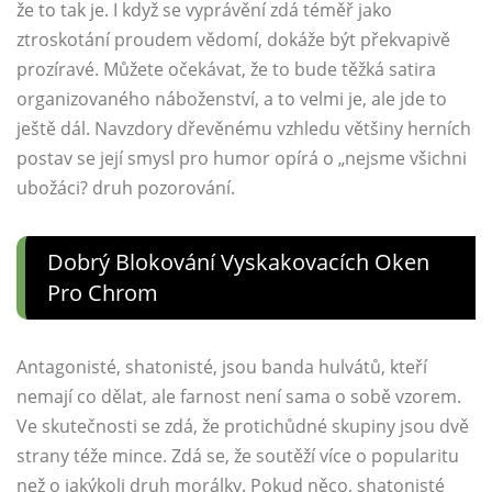
že to tak je. I když se vyprávění zdá téměř jako
ztroskotání proudem vědomí, dokáže být překvapivě
prozíravé. Můžete očekávat, že to bude těžká satira
organizovaného náboženství, a to velmi je, ale jde to
ještě dál. Navzdory dřevěnému vzhledu většiny herních
postav se její smysl pro humor opírá o „nejsme všichni
ubožáci? druh pozorování.
Dobrý Blokování Vyskakovacích Oken
Pro Chrom
Antagonisté, shatonisté, jsou banda hulvátů, kteří
nemají co dělat, ale farnost není sama o sobě vzorem.
Ve skutečnosti se zdá, že protichůdné skupiny jsou dvě
strany téže mince. Zdá se, že soutěží více o popularitu
než o jakýkoli druh morálky. Pokud něco, shatonisté