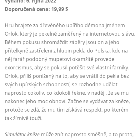
Vydáno: 6. října 2022
Doporučená cena: 19,99 $
Hru hrajete za dřevěného upířího démona jménem
Orlok, který je pekelně zaměřený na internetovou slávu.
Během pokusu shromáždit záběry jsou on a jeho
přítelkyně zastřeleni z hlubin pekla do Polska, kde na
něj farář podobný mupetovi okamžitě provede
exorcismus, aby se pokusil potěšit své vlastní farníky.
Orlok, příliš ponížený na to, aby se vrátil do pekla bez
svých upírských schopností, se rozhodne udělat
naprosto cokoliv, co kdokoli řekne, v naději, že se mu
nakonec jeho moc obnoví. Začne se vydávat za kněze,
protože se zdá, že mu tím získává respekt, po kterém
tak žíznivě touží.
Simulátor kněze
může znít naprosto směšně, a to proto,