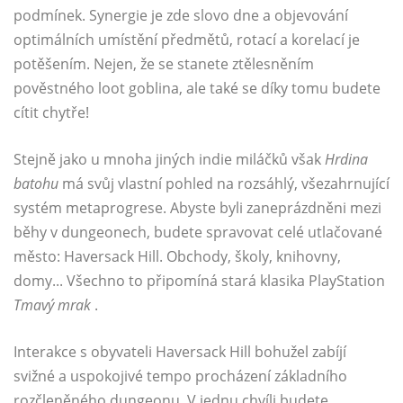
podmínek. Synergie je zde slovo dne a objevování
optimálních umístění předmětů, rotací a korelací je
potěšením. Nejen, že se stanete ztělesněním
pověstného loot goblina, ale také se díky tomu budete
cítit chytře!
Stejně jako u mnoha jiných indie miláčků však
Hrdina
batohu
má svůj vlastní pohled na rozsáhlý, všezahrnující
systém metaprogrese. Abyste byli zaneprázdněni mezi
běhy v dungeonech, budete spravovat celé utlačované
město: Haversack Hill. Obchody, školy, knihovny,
domy... Všechno to připomíná stará klasika PlayStation
Tmavý mrak
.
Interakce s obyvateli Haversack Hill bohužel zabíjí
svižné a uspokojivé tempo procházení základního
rozčleněného dungeonu. V jednu chvíli budete