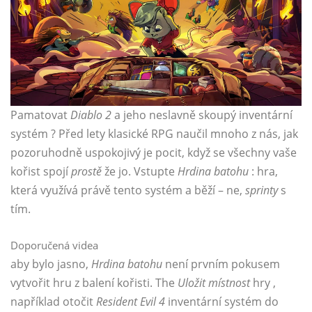
Pamatovat
Diablo 2
a jeho neslavně skoupý inventární
systém ? Před lety klasické RPG
naučil mnoho z nás, jak
pozoruhodně uspokojivý je pocit, když se všechny vaše
kořist spojí
prostě
že jo. Vstupte
Hrdina batohu
: hra,
která využívá právě tento systém a běží – ne,
sprinty
s
tím.
Doporučená videa
aby bylo jasno,
Hrdina batohu
není prvním pokusem
vytvořit hru z balení kořisti. The
Uložit místnost
hry ,
například otočit
Resident Evil 4
inventární systém do