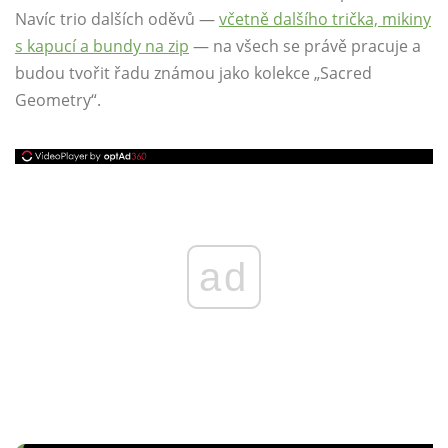
Navíc trio dalších oděvů —
včetně dalšího trička, mikiny
s kapucí a bundy na zip
— na všech se právě pracuje a
budou tvořit řadu známou jako kolekce „Sacred
Geometry“.
ad