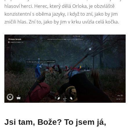
hlasoví herci. Herec, který dělá Orloka, je obzvláště
konzistentní s oběma jazyky, i když to zní, jako by jim
zničili hlas. Zní to, jako by jim v krku uvízla celá kočka.
Jsi tam, Bože? To jsem já,