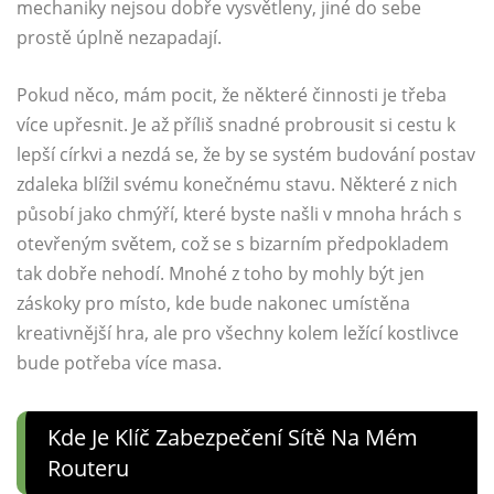
mechaniky nejsou dobře vysvětleny, jiné do sebe
prostě úplně nezapadají.
Pokud něco, mám pocit, že některé činnosti je třeba
více upřesnit. Je až příliš snadné probrousit si cestu k
lepší církvi a nezdá se, že by se systém budování postav
zdaleka blížil svému konečnému stavu. Některé z nich
působí jako chmýří, které byste našli v mnoha hrách s
otevřeným světem, což se s bizarním předpokladem
tak dobře nehodí. Mnohé z toho by mohly být jen
záskoky pro místo, kde bude nakonec umístěna
kreativnější hra, ale pro všechny kolem ležící kostlivce
bude potřeba více masa.
Kde Je Klíč Zabezpečení Sítě Na Mém
Routeru