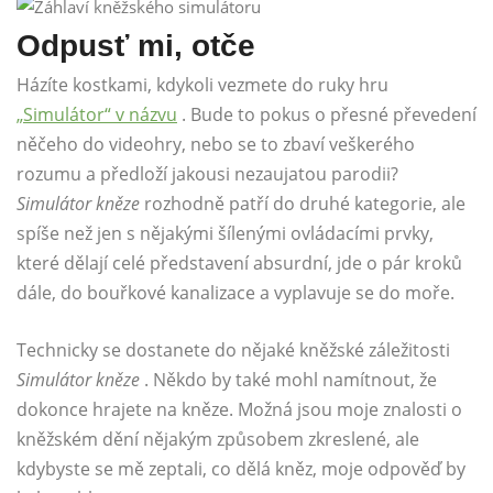
Odpusť mi, otče
Házíte kostkami, kdykoli vezmete do ruky hru
„Simulátor“ v názvu
. Bude to pokus o přesné převedení
něčeho do videohry, nebo se to zbaví veškerého
rozumu a předloží jakousi nezaujatou parodii?
Simulátor kněze
rozhodně patří do druhé kategorie, ale
spíše než jen s nějakými šílenými ovládacími prvky,
které dělají celé představení absurdní, jde o pár kroků
dále, do bouřkové kanalizace a vyplavuje se do moře.
Technicky se dostanete do nějaké kněžské záležitosti
Simulátor kněze
. Někdo by také mohl namítnout, že
dokonce hrajete na kněze. Možná jsou moje znalosti o
kněžském dění nějakým způsobem zkreslené, ale
kdybyste se mě zeptali, co dělá kněz, moje odpověď by