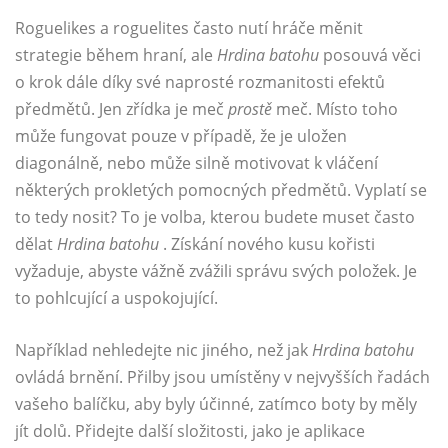
Roguelikes a roguelites často nutí hráče měnit
strategie během hraní, ale
Hrdina batohu
posouvá věci
o krok dále díky své naprosté rozmanitosti efektů
předmětů. Jen zřídka je meč
prostě
meč. Místo toho
může fungovat pouze v případě, že je uložen
diagonálně, nebo může silně motivovat k vláčení
některých prokletých pomocných předmětů. Vyplatí se
to tedy nosit? To je volba, kterou budete muset často
dělat
Hrdina batohu
. Získání nového kusu kořisti
vyžaduje, abyste vážně zvážili správu svých položek. Je
to pohlcující a uspokojující.
Například nehledejte nic jiného, ​​než jak
Hrdina batohu
ovládá brnění. Přilby jsou umístěny v nejvyšších řadách
vašeho balíčku, aby byly účinné, zatímco boty by měly
jít dolů. Přidejte další složitosti, jako je aplikace