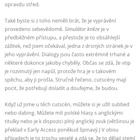
opravdu střed.
Také byste si z toho neměli brát, že je vyprávění
provedeno sebevědomě.
Simulátor kněze
je v
předběžném přístupu, a přestože je to obsáhlejší
zážitek, než jsem očekával, jedna z drsných stránek je v
jeho vyprávění. Dialogy jsou často extrémně trhané a
některé dokonce jakoby chyběly. Občas se zdá, že vtip
je rozvinutý jen napůl, protože hra je v takovém
spěchu, aby ji prošla. Stručně řečeno, cutscény mají
pocit, že potřebují doladit a doufejme, že budou.
Když už jsme u těch cutscén, můžete si je užít subbed
nebo dabing. Můžete mít polské hlasy s anglickými
titulky nebo je k dispozici plný anglický zvuk (většinou je
překlad v Early Access poněkud špinavý.) V obou
případech je to trochu veselé a zdá se, že to dělají stejní