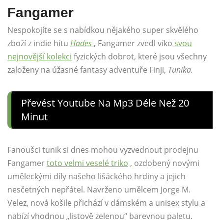
Fangamer
Nespokojíte se s nabídkou nějakého super skvělého
zboží z indie hitu
Hades
, Fangamer zvedl víko
svou
nejnovější kolekci
fyzických dobrot, které jsou všechny
založeny na úžasné fantasy adventuře Finji,
Tunika.
Převést Youtube Na Mp3 Déle Než 20
Minut
Fanoušci tunik si dnes mohou vyzvednout prodejnu
Fangamer
toto velmi veselé triko
, ozdobený novými
uměleckými díly našeho lišáckého hrdiny a jejich
nesčetných nepřátel. Navrženo umělcem
Jorge M.
Velez, nová košile přichází v dámském a unisex stylu a
nabízí vhodnou „listově zelenou“ barevnou paletu.