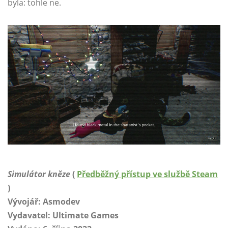
byla: tohle ne.
Simulátor kněze
(
Předběžný přístup ve službě Steam
)
Vývojář: Asmodev
Vydavatel: Ultimate Games