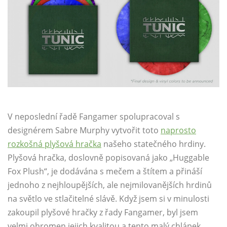
V neposlední řadě Fangamer spolupracoval s
designérem
Sabre Murphy
vytvořit toto
naprosto
rozkošná plyšová hračka
našeho statečného hrdiny.
Plyšová hračka, doslovně popisovaná jako „Huggable
Fox Plush“, je dodávána s mečem a štítem a přináší
jednoho z nejhloupějších, ale nejmilovanějších hrdinů
na světlo ve stlačitelné slávě. Když jsem si v minulosti
zakoupil plyšové hračky z řady Fangamer, byl jsem
velmi ohromen jejich kvalitou a tento malý chlápek