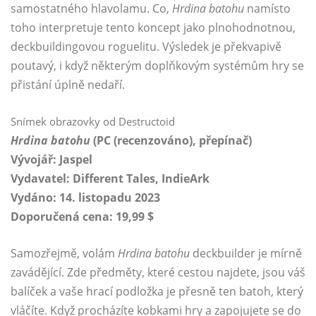
samostatného hlavolamu. Co,
Hrdina batohu
namísto
toho interpretuje tento koncept jako plnohodnotnou,
deckbuildingovou roguelitu. Výsledek je překvapivě
poutavý, i když některým doplňkovým systémům hry se
přistání úplně nedaří.
Snímek obrazovky od Destructoid
Hrdina batohu
(PC (recenzováno), přepínač)
Vývojář: Jaspel
Vydavatel: Different Tales, IndieArk
Vydáno: 14. listopadu 2023
Doporučená cena: 19,99 $
Samozřejmě, volám
Hrdina batohu
deckbuilder je mírně
zavádějící. Zde předměty, které cestou najdete, jsou váš
balíček a vaše hrací podložka je přesně ten batoh, který
vláčíte. Když procházíte kobkami hry a zapojujete se do