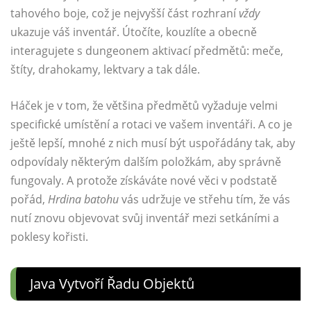
tahového boje, což je nejvyšší část rozhraní
vždy
ukazuje váš inventář. Útočíte, kouzlíte a obecně
interagujete s dungeonem aktivací předmětů: meče,
štíty, drahokamy, lektvary a tak dále.
Háček je v tom, že většina předmětů vyžaduje velmi
specifické umístění a rotaci ve vašem inventáři. A co je
ještě lepší, mnohé z nich musí být uspořádány tak, aby
odpovídaly některým dalším položkám, aby správně
fungovaly. A protože získáváte nové věci v podstatě
pořád,
Hrdina batohu
vás udržuje ve střehu tím, že vás
nutí znovu objevovat svůj inventář mezi setkáními a
poklesy kořisti.
Java Vytvoří Řadu Objektů