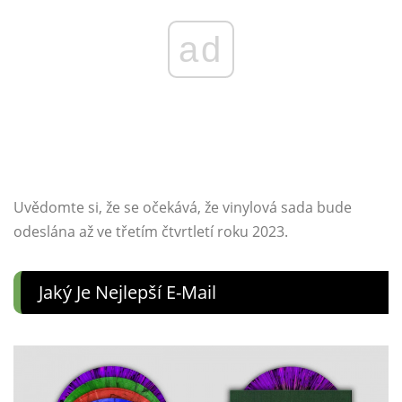
ad
Uvědomte si, že se očekává, že vinylová sada bude
odeslána až ve třetím čtvrtletí roku 2023.
Jaký Je Nejlepší E-Mail