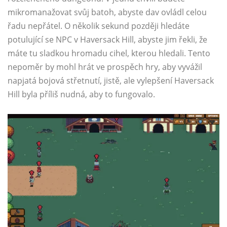
mikromanažovat svůj batoh, abyste dav ovládl celou
řadu nepřátel. O několik sekund později hledáte
potulující se NPC v Haversack Hill, abyste jim řekli, že
máte tu sladkou hromadu cihel, kterou hledali. Tento
nepoměr by mohl hrát ve prospěch hry, aby vyvážil
napjatá bojová střetnutí, jistě, ale vylepšení Haversack
Hill byla příliš nudná, aby to fungovalo.