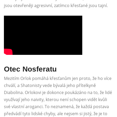
jsou otevřeněji agresivní, zatímco křesťané jsou tajní.
Otec Nosferatu
Mezitím Orlok pomáhá křesťanům jen proto, že ho více
chválí, a Shatonisty vede bývalá jeho přítelkyně
Diabolina. Orlokovi je dokonce poukázáno na to, že lidé
využívají jeho naivity, kterou není schopen vidět kvůli
své vlastní aroganci. To neznamená, že každá postava
předvádí tyto lidské chyby, ale nejsem si jistý, že je to