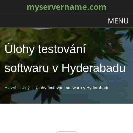
myservername.com
MENU
Úlohy testování
softwaru v Hyderabadu
Hlavní
Jiný
Úlohy testování softwaru v Hyderabadu