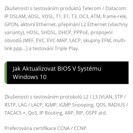
Zkušenosti s testováním produktů Telecom / Datacom:
IP DSLAM, ADSL, VDSL, T1, E1, T3, OC3, ATM, frame-relé,
GPON, aktivní Ethernet, přepínání L2 Ethernet (všechny
varianty), HDSL, SHDSL, DHCP, PPPoE, propojení
obvodů (MEF, EVC, EVC-MAP, LACP, skupiny EFM, multi-
link ppp…) a testování Triple Play.
Jak Aktualizovat BIOS V Systému
Windows 10
Zkušenosti s testováním protokolů L2 / L3 (VLAN, STP /
RSTP, LAG / LACP, IGMP, IGMP Snooping, QOS, RADIUS /
TACACS +, QoS, IP Routing, ARP, RIP, OSPF atd.
Preferována certifikace CCNA / CCNP.