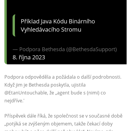
Příklad Java Kódu Binárního
Vyhledávacího Stromu
— Podpora Bethesda (@BethesdaSupport)
8. října 2023
Podpora odpověděla a požádala o další podrobnosti.
Když jim je Bethesda poskytla, ujistila
@EtanUntouchable, že „agent bude s (nimi) co
nejdříve.'
Příspěvek dále říká, že společnost se v současné době
„potýká se zvýšeným objemem, takže čekací doby