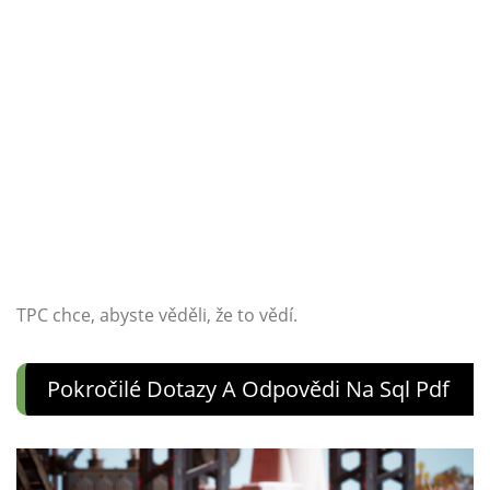
TPC chce, abyste věděli, že to vědí.
Pokročilé Dotazy A Odpovědi Na Sql Pdf