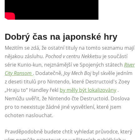
Dobrý čas na japonské hry
Mezitím se zdá, že ostatní tituly na tomto seznamu mají
nějakou zásluhu.
Pochod v centru Nekketsu
je součástí
série Kunio-kun, nejznámější ve Spojených státech
River
City Ransom
. Dodatečně,
Joy Mech Boj
byl skvěle jedním
z deseti titulů pro Nintendo, které Destructoid's Zoey
„Hraju to“ Handley řekl
by měly být lokalizovány
.
Nemůžu uvěřit, že Nintendo čte Destructoid. Doslova
pro to neexistuje žádné jiné vysvětlení, které jsem
ochoten naslouchat.
Pravděpodobně budete chtít vyhledat průvodce, který