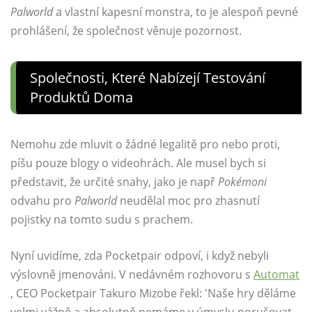
Palworld
a vlastní kapesní monstra, to je alespoň pevné
prohlášení, že společnost věnuje pozornost.
Společnosti, Které Nabízejí Testování
Produktů Doma
Nemohu zde mluvit o žádné legalitě pro nebo proti,
píšu pouze blogy o videohrách. Ale musel bych si
představit, že určité snahy, jako je např
Pokémoni
odvahu pro
Palworld
neudělal moc pro zhasnutí
pojistky na tomto sudu s prachem.
Nyní uvidíme, zda Pocketpair odpoví, i když nebyli
výslovně jmenováni. V nedávném rozhovoru s
Automat
, CEO Pocketpair Takuro Mizobe řekl: 'Naše hry děláme