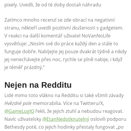
pixely. Uvedli, že od té doby dostali náhradu
Zatímco mnoho recenzí se zde obrací na negativní
stranu, někteří uvedli pozitivní zkušenosti s gadgetem.
V reakci na další komentář uživatel NoVanNoLife
vysvětluje: „Nosím své do práce každý den a stále to
funguje dobře. Nabíjejte jej pouze dvakrát týdně a nikdy
jej nenechávejte přes noc, rychle se plně nabije, i když
je téměř prázdný.“
Nejen na Redditu
Lidé mimo toto vlákno na Redditu si také všimli závady
Hvězdné pole
memorabilia. Více na Twitteru/X,
@GameLogIQ
řekli, že jejich ztuhl a nebudou reagovat.
Navíc uživatelsky
@EtanNedotknutelný
oslovili podporu
Bethesdy poté, co jejich hodinky přestaly fungovat „po