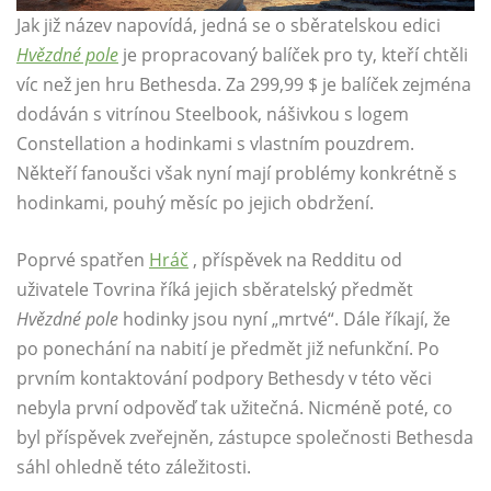
Jak již název napovídá, jedná se o sběratelskou edici
Hvězdné pole
je propracovaný balíček pro ty, kteří chtěli
víc než jen hru Bethesda. Za 299,99 $ je balíček zejména
dodáván s vitrínou Steelbook, nášivkou s logem
Constellation a hodinkami s vlastním pouzdrem.
Někteří fanoušci však nyní mají problémy konkrétně s
hodinkami, pouhý měsíc po jejich obdržení.
Poprvé spatřen
Hráč
, příspěvek na Redditu od
uživatele Tovrina říká jejich sběratelský předmět
Hvězdné pole
hodinky jsou nyní „mrtvé“. Dále říkají, že
po ponechání na nabití je předmět již nefunkční. Po
prvním kontaktování podpory Bethesdy v této věci
nebyla první odpověď tak užitečná. Nicméně poté, co
byl příspěvek zveřejněn, zástupce společnosti Bethesda
sáhl ohledně této záležitosti.