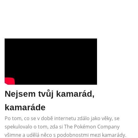
Nejsem tvůj kamarád,
kamaráde
Po tom, co se v době internetu zdálo jako věky, se
spekulovalo o tom, zda si The Pokémon Company
všimne a udělá něco s podobnostmi mezi kamarády.