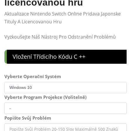
licencovanou hru
Aktualizace Nintendo Switch Online Pridava Japonske
Tituly A Licencovanou Hru
Vyzkoušejte Náš Nástroj Pro Odstranění Problémů
Vložení Třídicího Kódu C ++
Vyberte Operační Systém
Vyberte Program Projekce (Volitelně)
Popište Svůj Problém