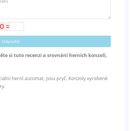
te Odpověď
te si tuto recenzi a srovnání herních konzolí,
ciální herní automat, jsou pryč. Konzoly vyrobené
ry.