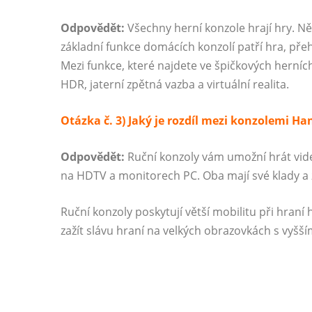
Odpovědět:
Všechny herní konzole hrají hry. Něk
základní funkce domácích konzolí patří hra, přeh
Mezi funkce, které najdete ve špičkových herních
HDR, jaterní zpětná vazba a virtuální realita.
Otázka č. 3) Jaký je rozdíl mezi konzolemi H
Odpovědět:
Ruční konzoly vám umožní hrát vid
na HDTV a monitorech PC. Oba mají své klady a 
Ruční konzoly poskytují větší mobilitu při hra
zažít slávu hraní na velkých obrazovkách s vyšší