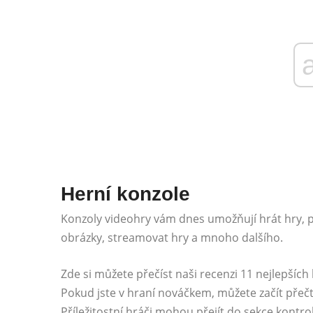
Herní konzole
Konzoly videohry vám dnes umožňují hrát hry, p
obrázky, streamovat hry a mnoho dalšího.
Zde si můžete přečíst naši recenzi 11 nejlepšíc
Pokud jste v hraní nováčkem, můžete začít přeč
Příležitostní hráči mohou přejít do sekce kontro