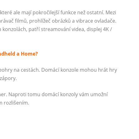
teré ale mají pokročilejší funkce než ostatní. Mezi
rávač filmů, prohlížeč obrázků a vibrace ovladače.
 konzolách, patří streamování videa, displej 4K /
andheld a Home?
eohry na cestách. Domácí konzole mohou hrát hry
zápory.
ní her. Naproti tomu domácí konzoly vám umožní
m rozlišením.