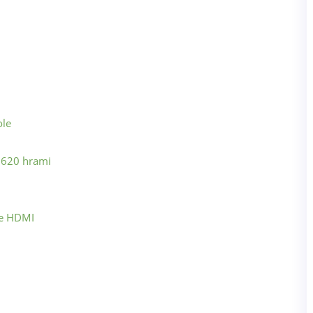
ole
s 620 hrami
le HDMI