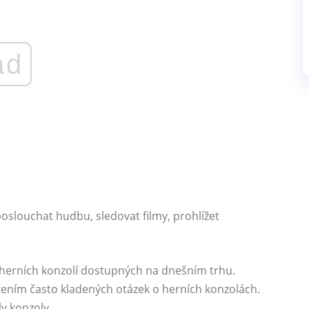
ad
oslouchat hudbu, sledovat filmy, prohlížet
h herních konzolí dostupných na dnešním trhu.
tením často kladených otázek o herních konzolách.
ly konzoly.