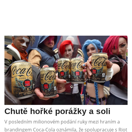
Chutě hořké porážky a soli
V posledním milionovém podání ruky mezi hraním a
brandingem Coca-Cola oznámila, že spolupracuje s Riot