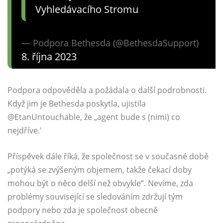
Vyhledávacího Stromu
— Podpora Bethesda (@BethesdaSupport)
8. října 2023
Podpora odpověděla a požádala o další podrobnosti.
Když jim je Bethesda poskytla, ujistila
@EtanUntouchable, že „agent bude s (nimi) co
nejdříve.'
Příspěvek dále říká, že společnost se v současné době
„potýká se zvýšeným objemem, takže čekací doby
mohou být o něco delší než obvykle“. Nevíme, zda
problémy související se sledováním zdržují tým
podpory nebo zda je společnost obecně