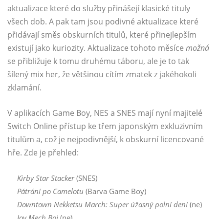
aktualizace které do služby přinášejí klasické tituly
všech dob. A pak tam jsou podivné aktualizace které
přidávají směs obskurních titulů, které přinejlepším
existují jako kuriozity. Aktualizace tohoto měsíce
možná
se přibližuje k tomu druhému táboru, ale je to tak
šílený mix her, že většinou cítím zmatek z jakéhokoli
zklamání.
V aplikacích Game Boy, NES a SNES mají nyní majitelé
Switch Online přístup ke třem japonským exkluzivním
titulům a, což je nejpodivnější, k obskurní licencované
hře. Zde je přehled:
Kirby Star Stacker
(SNES)
Pátrání po Camelotu
(Barva Game Boy)
Downtown Nekketsu March: Super úžasný polní den!
(ne)
Joy Mech Boj
(ne)