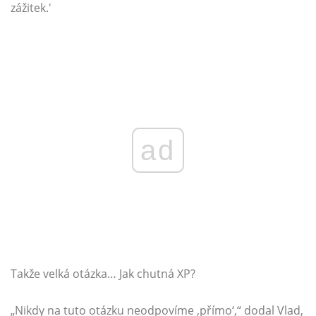
zážitek.'
ad
Takže velká otázka… Jak chutná XP?
„Nikdy na tuto otázku neodpovíme ‚přímo‘,“ dodal Vlad,