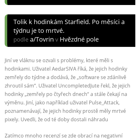
Tolik k hodinkám Starfield. Po měsíci a
týdnu je to mrtvé.
a/Tovrin
Hvězdné pole
podle
v
Jiní ve vláknu se ozvali s problémy, které měli s
hodinkami. Uživatel AedarSIVA říká, že jejich hodinky
zemřely do týdne a dodává, že „software se zdánlivě
zhroutil sám“. Uživatel UncompletedJute řekl, že jejich
hodinky „zemřely po čtyřech dnech“ a stále čekají na
výměnu. Jiní, jako například uživatel Pulse_Attack,
poznamenávají, že jejich hodinky prostě měly mrtvé
pixely. Uvedli, že od té doby dostali náhradu
Zatímco mnoho recenzí se zde obrací na negativní