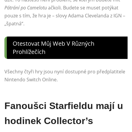
Pátrání po Camelotu
ačkoli. Budete se muset potýkat
pouze s tím, že hra je – slovy Adama Clevelanda z IGN –
„špatná“.
Otestovat Můj Web V Různých
Prohlížečích
Všechny čtyři hry jsou nyní dostupné pro předplatitele
Nintendo Switch Online.
Fanoušci Starfieldu mají u
hodinek Collector’s