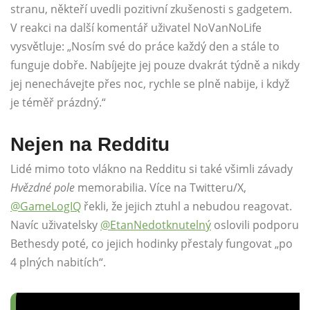
stranu, někteří uvedli pozitivní zkušenosti s gadgetem.
V reakci na další komentář uživatel NoVanNoLife
vysvětluje: „Nosím své do práce každý den a stále to
funguje dobře. Nabíjejte jej pouze dvakrát týdně a nikdy
jej nenechávejte přes noc, rychle se plně nabije, i když
je téměř prázdný.“
Nejen na Redditu
Lidé mimo toto vlákno na Redditu si také všimli závady
Hvězdné pole
memorabilia. Více na Twitteru/X,
@GameLogIQ
řekli, že jejich ztuhl a nebudou reagovat.
Navíc uživatelsky
@EtanNedotknutelný
oslovili podporu
Bethesdy poté, co jejich hodinky přestaly fungovat „po
4 plných nabitích“.