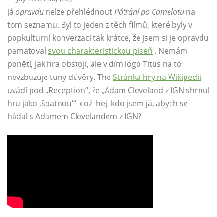
já
opravdu
nelze přehlédnout
Pátrání po Camelotu
na
tom seznamu. Byl to jeden z těch filmů, které byly v
popkulturní konverzaci tak krátce, že jsem si je opravdu
pamatoval
svou charakteristickou píseň
. Nemám
ponětí, jak hra obstojí, ale vidím logo Titus na to
nevzbuzuje tuny důvěry. The
Stránka hry na Wikipedii
uvádí pod „Reception“, že „Adam Cleveland z IGN shrnul
hru jako ‚špatnou‘“, což, hej, kdo jsem já, abych se
hádal s Adamem Clevelandem z IGN?