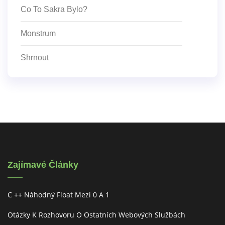
Co To Sakra Bylo?
Monstrum
Shrnout
Zajímavé Články
C ++ Náhodný Float Mezi 0 A 1
Otázky K Rozhovoru O Ostatních Webových Službách