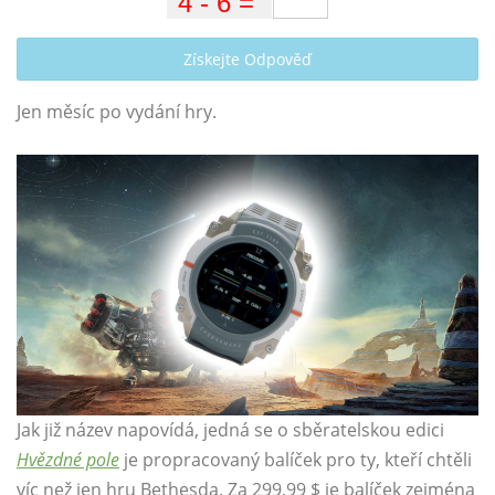
Získejte Odpověď
Jen měsíc po vydání hry.
Jak již název napovídá, jedná se o sběratelskou edici
Hvězdné pole
je propracovaný balíček pro ty, kteří chtěli
víc než jen hru Bethesda. Za 299,99 $ je balíček zejména