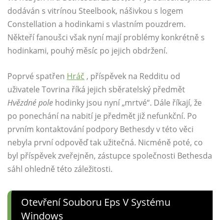
dodáván s vitrínou Steelbook, nášivkou s logem
Constellation a hodinkami s vlastním pouzdrem.
Někteří fanoušci však nyní mají problémy konkrétně s
hodinkami, pouhý měsíc po jejich obdržení.
Poprvé spatřen
Hráč
, příspěvek na Redditu od
uživatele Tovrina říká jejich sběratelský předmět
Hvězdné pole
hodinky jsou nyní „mrtvé“. Dále říkají, že
po ponechání na nabití je předmět již nefunkční. Po
prvním kontaktování podpory Bethesdy v této věci
nebyla první odpověď tak užitečná. Nicméně poté, co
byl příspěvek zveřejněn, zástupce společnosti Bethesda
sáhl ohledně této záležitosti.
Otevření Souboru Eps V Systému
Windows