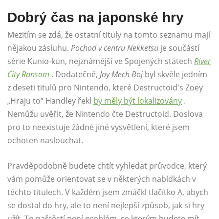
Dobrý čas na japonské hry
Mezitím se zdá, že ostatní tituly na tomto seznamu mají
nějakou zásluhu.
Pochod v centru Nekketsu
je součástí
série Kunio-kun, nejznámější ve Spojených státech
River
City Ransom
. Dodatečně,
Joy Mech Boj
byl skvěle jedním
z deseti titulů pro Nintendo, které Destructoid's Zoey
„Hraju to“ Handley řekl
by měly být lokalizovány
.
Nemůžu uvěřit, že Nintendo čte Destructoid. Doslova
pro to neexistuje žádné jiné vysvětlení, které jsem
ochoten naslouchat.
Pravděpodobně budete chtít vyhledat průvodce, který
vám pomůže orientovat se v některých nabídkách v
těchto titulech. V každém jsem zmáčkl tlačítko A, abych
se dostal do hry, ale to není nejlepší způsob, jak si hry
užít. To naštěstí není problém, se kterým budete mít