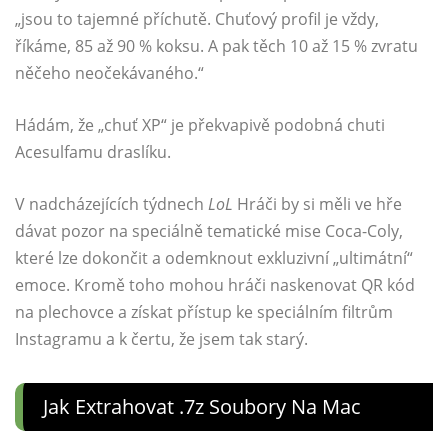
„jsou to tajemné příchutě. Chuťový profil je vždy,
říkáme, 85 až 90 % koksu. A pak těch 10 až 15 % zvratu
něčeho neočekávaného.“
Hádám, že „chuť XP“ je překvapivě podobná chuti
Acesulfamu draslíku.
V nadcházejících týdnech
LoL
Hráči by si měli ve hře
dávat pozor na speciálně tematické mise Coca-Coly,
které lze dokončit a odemknout exkluzivní „ultimátní“
emoce. Kromě toho mohou hráči naskenovat QR kód
na plechovce a získat přístup ke speciálním filtrům
Instagramu a k čertu, že jsem tak starý.
Jak Extrahovat .7z Soubory Na Mac