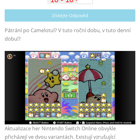
Získejte Odpověď
Pátrání po Camelotu!? V tuto roční dobu, v tuto denní
dobu!?
Aktualizace her Nintendo Switch Online obvykle
přicházejí ve dvou variantách. Existují vzrušující