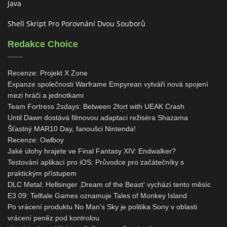
Java
Shell Skript Pro Porovnání Dvou Souborů
Redakce Choice
Recenze: Projekt X Zone
Expanze společnosti Warframe Empyrean vytváří nová spojení
mezi hráči a jednotkami
Team Fortress 2sdays: Between 2fort with UEAK Crash
Until Dawn dostává filmovou adaptaci režiséra Shazama
Šťastný MAR10 Day, fanoušci Nintenda!
Recenze: Owlboy
Jaké úlohy hrajete ve Final Fantasy XIV: Endwalker?
Testování aplikací pro iOS: Průvodce pro začátečníky s
praktickým přístupem
DLC Metal: Hellsinger ‚Dream of the Beast‘ vychází tento měsíc
E3 09: Telltale Games oznamuje Tales of Monkey Island
Po vrácení produktu No Man's Sky je politika Sony v oblasti
vrácení peněz pod kontrolou