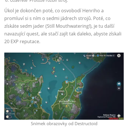
Úkol je dokončen poté, co osvobodí Henriho a
promluví si s ním o sedmi jádrech strojů. Poté, co
získáte sedm jader (Still Mouthwatering!), je tu další
navazující quest, ale stačí zajít tak daleko, abyste získali
20 EXP reputace.
Snímek obrazovky od Destructoid