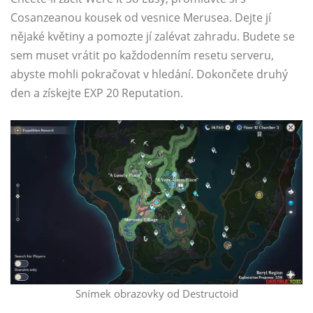
Cosanzeanou kousek od vesnice Merusea. Dejte jí
nějaké květiny a pomozte jí zalévat zahradu. Budete se
sem muset vrátit po každodenním resetu serveru,
abyste mohli pokračovat v hledání. Dokončete druhý
den a získejte EXP 20 Reputation.
Snímek obrazovky od Destructoid