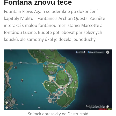
Fontána znovu teče
Fountain Flows Again se odemkne po dokončení
kapitoly IV aktu II Fontaine’s Archon Quests. Začněte
interakcí s malou fontánou mezi stanicí Marcotte a
fontánou Lucine. Budete potřebovat pár železných
kousků, ale samotný úkol je docela jednoduchý.
Snímek obrazovky od Destructoid