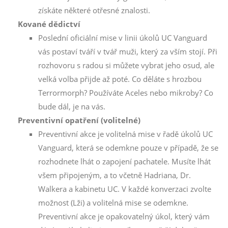
získáte některé otřesné znalosti.
Kované dědictví
Poslední oficiální mise v linii úkolů UC Vanguard
vás postaví tváří v tvář muži, který za vším stojí. Při
rozhovoru s radou si můžete vybrat jeho osud, ale
velká volba přijde až poté. Co děláte s hrozbou
Terrormorph? Používáte Aceles nebo mikroby? Co
bude dál, je na vás.
Preventivní opatření (volitelné)
Preventivní akce je volitelná mise v řadě úkolů UC
Vanguard, která se odemkne pouze v případě, že se
rozhodnete lhát o zapojení pachatele. Musíte lhát
všem připojeným, a to včetně Hadriana, Dr.
Walkera a kabinetu UC. V každé konverzaci zvolte
možnost (Lži) a volitelná mise se odemkne.
Preventivní akce je opakovatelný úkol, který vám