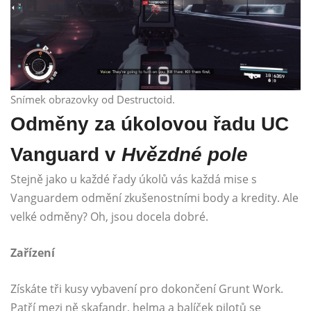
Snímek obrazovky od Destructoid.
Odměny za úkolovou řadu UC
Vanguard v
Hvězdné pole
Stejně jako u každé řady úkolů vás každá mise s
Vanguardem odmění zkušenostními body a kredity. Ale
velké odměny? Oh, jsou docela dobré.
Zařízení
Získáte tři kusy vybavení pro dokončení Grunt Work.
Patří mezi ně skafandr, helma a balíček pilotů se