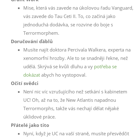
Mise, která vás zavede na úkolovou řadu Vanguard,
vás zavede do Tau Ceti II. To, co začíná jako
jednoduchá dodávka, se rozvine do boje s
Terrormorphem.
Doručování ďáblů
Musíte najít doktora Percivala Walkera, experta na
xenomorfní hrozby. Ale to se snadněji řekne, než
udělá. Skrývá se kvůli dluhu a vy
potřeba se
dokázat
abych ho vystopoval.
Očití svědci
Není nic víc vzrušujícího než setkání s kabinetem
UC! Oh, až na to, že New Atlantis napadnou
Terrormorphs, takže vás nechají dělat nějaké
úklidové práce.
Přátelé jako tito
Nyní, když je UC na vaší straně, musíte přesvědčit