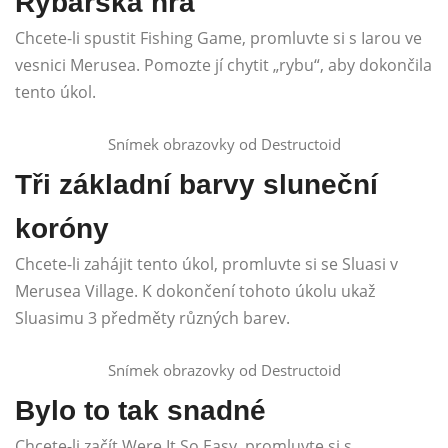
Rybářská hra
Chcete-li spustit Fishing Game, promluvte si s Iarou ve
vesnici Merusea. Pomozte jí chytit „rybu“, aby dokončila
tento úkol.
Snímek obrazovky od Destructoid
Tři základní barvy sluneční
koróny
Chcete-li zahájit tento úkol, promluvte si se Sluasi v
Merusea Village. K dokončení tohoto úkolu ukaž
Sluasimu 3 předměty různých barev.
Snímek obrazovky od Destructoid
Bylo to tak snadné
Chcete-li začít Were It So Easy, promluvte si s