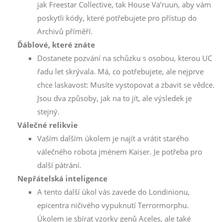
jak Freestar Collective, tak House Va’ruun, aby vám
poskytli kódy, které potřebujete pro přístup do
Archivů příměří.
Ďáblové, které znáte
Dostanete pozvání na schůzku s osobou, kterou UC
řadu let skrývala. Má, co potřebujete, ale nejprve
chce laskavost: Musíte vystopovat a zbavit se vědce.
Jsou dva způsoby, jak na to jít, ale výsledek je
stejný.
Válečné relikvie
Vaším dalším úkolem je najít a vrátit starého
válečného robota jménem Kaiser. Je potřeba pro
další pátrání.
Nepřátelská inteligence
A tento další úkol vás zavede do Londinionu,
epicentra ničivého vypuknutí Terrormorphu.
Úkolem je sbírat vzorky genů Aceles, ale také