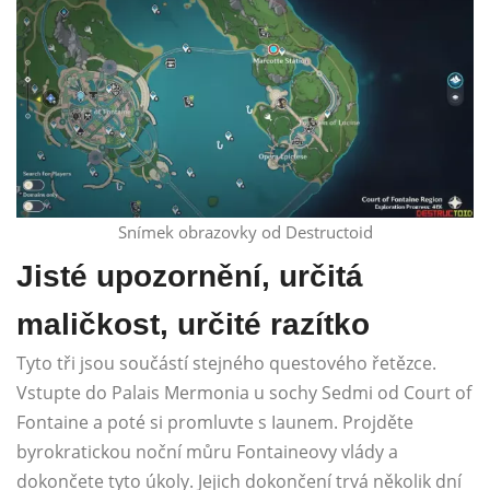
Snímek obrazovky od Destructoid
Jisté upozornění, určitá
maličkost, určité razítko
Tyto tři jsou součástí stejného questového řetězce.
Vstupte do Palais Mermonia u sochy Sedmi od Court of
Fontaine a poté si promluvte s Iaunem. Projděte
byrokratickou noční můru Fontaineovy vlády a
dokončete tyto úkoly. Jejich dokončení trvá několik dní