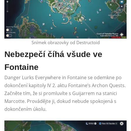
Snímek obrazovky od Destructoid
Nebezpečí číhá všude ve
Fontaine
Danger Lurks Everywhere in Fontaine se odemkne po
dokončení kapitoly IV 2. aktu Fontaine’s Archon Quests.
Začněte tím, že si promluvíte s Guijarrem na stanici
Marcotte. Provádějte ji, dokud nebude spokojená s
dokončením úkolu.