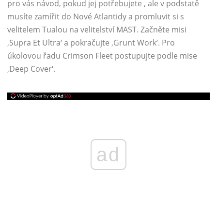
pro vás návod, pokud jej potřebujete , ale v podstatě
musíte zamířit do Nové Atlantidy a promluvit si s
velitelem Tualou na velitelství MAST. Začněte misi
‚Supra Et Ultra‘ a pokračujte ‚Grunt Work‘. Pro
úkolovou řadu Crimson Fleet postupujte podle mise
‚Deep Cover‘.
ad