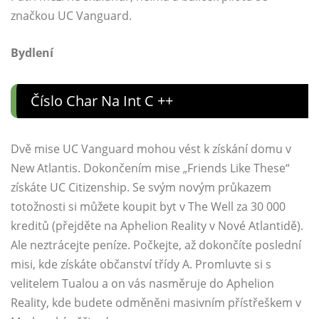
značkou UC Vanguard.
Bydlení
Číslo Char Na Int C ++
Dvě mise UC Vanguard mohou vést k získání domu v
New Atlantis. Dokončením mise „Friends Like These“
získáte UC Citizenship. Se svým novým průkazem
totožnosti si můžete koupit byt v The Well za 30 000
kreditů (přejděte na Aphelion Reality v Nové Atlantidě).
Ale neztrácejte peníze. Počkejte, až dokončíte poslední
misi, kde získáte občanství třídy A. Promluvte si s
velitelem Tualou a on vás nasměruje do Aphelion
Reality, kde budete odměněni masivním přístřeškem v