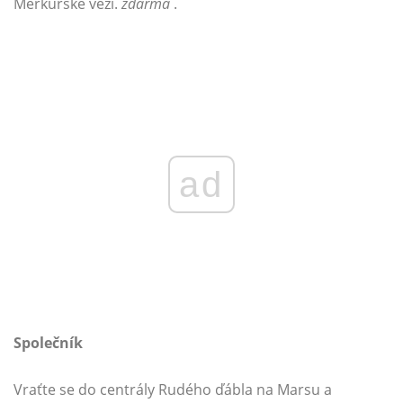
Merkurské věži.
zdarma
.
ad
Společník
Vraťte se do centrály Rudého ďábla na Marsu a