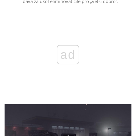
dává za úkol eliminovat cíle pro „větší dobro“.
ad