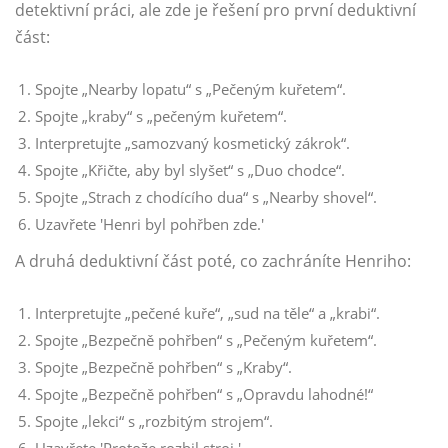
detektivní práci, ale zde je řešení pro první deduktivní
část:
Spojte „Nearby lopatu“ s „Pečeným kuřetem“.
Spojte „kraby“ s „pečeným kuřetem“.
Interpretujte „samozvaný kosmetický zákrok“.
Spojte „Křičte, aby byl slyšet“ s „Duo chodce“.
Spojte „Strach z chodícího dua“ s „Nearby shovel“.
Uzavřete 'Henri byl pohřben zde.'
A druhá deduktivní část poté, co zachráníte Henriho:
Interpretujte „pečené kuře“, „sud na těle“ a „krabi“.
Spojte „Bezpečně pohřben“ s „Pečeným kuřetem“.
Spojte „Bezpečně pohřben“ s „Kraby“.
Spojte „Bezpečně pohřben“ s „Opravdu lahodné!“
Spojte „lekci“ s „rozbitým strojem“.
Uzavřete 'Protože rozbil stroj.'