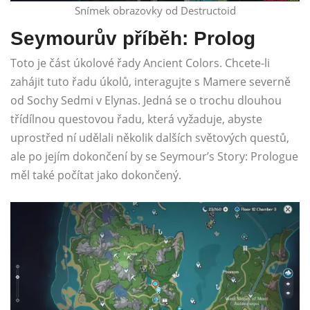
Snímek obrazovky od Destructoid
Seymourův příběh: Prolog
Toto je část úkolové řady Ancient Colors. Chcete-li
zahájit tuto řadu úkolů, interagujte s Mamere severně
od Sochy Sedmi v Elynas. Jedná se o trochu dlouhou
třídílnou questovou řadu, která vyžaduje, abyste
uprostřed ní udělali několik dalších světových questů,
ale po jejím dokončení by se Seymour’s Story: Prologue
měl také počítat jako dokončený.