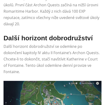
úkolů. První část Archon Quests začíná na nižší úrovni
Romaritime Harbor. Každý z nich dává 100 EXP
reputace, zatímco všechny níže uvedené světové úkoly
dávají 20.
Další horizont dobrodružství
Další horizont dobrodružství se odemkne po
dokončení kapitoly IV aktu II Fontaine’s Archon Quests.
Chcete-li to dokončit, stačí navštívit Katherine v Court
of Fontaine. Tento úkol odemkne denní provize ve
Fontaine.