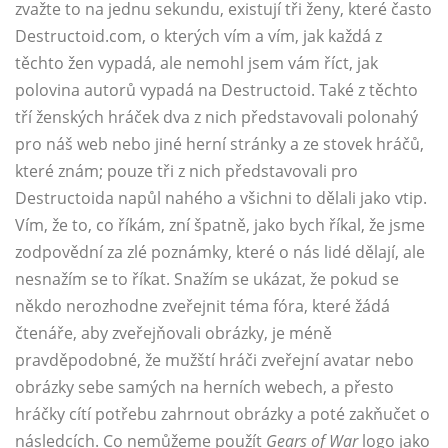
zvažte to na jednu sekundu, existují tři ženy, které často
Destructoid.com, o kterých vím a vím, jak každá z
těchto žen vypadá, ale nemohl jsem vám říct, jak
polovina autorů vypadá na Destructoid. Také z těchto
tří ženských hráček dva z nich představovali polonahý
pro náš web nebo jiné herní stránky a ze stovek hráčů,
které znám; pouze tři z nich představovali pro
Destructoida napůl nahého a všichni to dělali jako vtip.
Vím, že to, co říkám, zní špatně, jako bych říkal, že jsme
zodpovědní za zlé poznámky, které o nás lidé dělají, ale
nesnažím se to říkat. Snažím se ukázat, že pokud se
někdo nerozhodne zveřejnit téma fóra, které žádá
čtenáře, aby zveřejňovali obrázky, je méně
pravděpodobné, že mužští hráči zveřejní avatar nebo
obrázky sebe samých na herních webech, a přesto
hráčky cítí potřebu zahrnout obrázky a poté zakňučet o
následcích. Co nemůžeme použít
Gears of War
logo jako