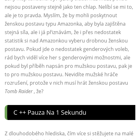
nejsou postaveny stejně jako ten chlap. Nelíbí se mi to,
ale je to pravda. Myslím, že by mohli poskytnout
ženskou postavu typu Amazonka, aby byla zajištěna
stejná síla, ale i já přiznávám, že i přes nedostatek
statistik si nad Amazonkou vyberu drobnou ženskou
postavu. Pokud jde o nedostatek genderových voleb,
rád bych viděl více her s genderovými možnostmi, ale
pokud byl příběh napsán pro mužskou postavu, pak je
to pro mužskou postavu. Nevidíte mužské hráče
rozrušení, protože v nich musí hrát ženskou postavu
Tomb Raider
, že?
C ++ Pauza Na 1 Sekundu
Z dlouhodobého hlediska, čím více si stěžujete na malé