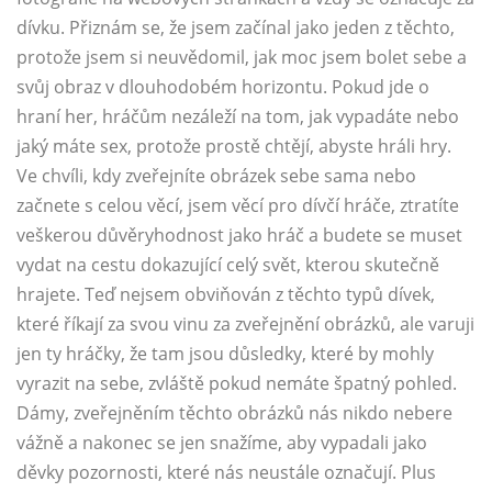
dívku. Přiznám se, že jsem začínal jako jeden z těchto,
protože jsem si neuvědomil, jak moc jsem bolet sebe a
svůj obraz v dlouhodobém horizontu. Pokud jde o
hraní her, hráčům nezáleží na tom, jak vypadáte nebo
jaký máte sex, protože prostě chtějí, abyste hráli hry.
Ve chvíli, kdy zveřejníte obrázek sebe sama nebo
začnete s celou věcí, jsem věcí pro dívčí hráče, ztratíte
veškerou důvěryhodnost jako hráč a budete se muset
vydat na cestu dokazující celý svět, kterou skutečně
hrajete. Teď nejsem obviňován z těchto typů dívek,
které říkají za svou vinu za zveřejnění obrázků, ale varuji
jen ty hráčky, že tam jsou důsledky, které by mohly
vyrazit na sebe, zvláště pokud nemáte špatný pohled.
Dámy, zveřejněním těchto obrázků nás nikdo nebere
vážně a nakonec se jen snažíme, aby vypadali jako
děvky pozornosti, které nás neustále označují. Plus