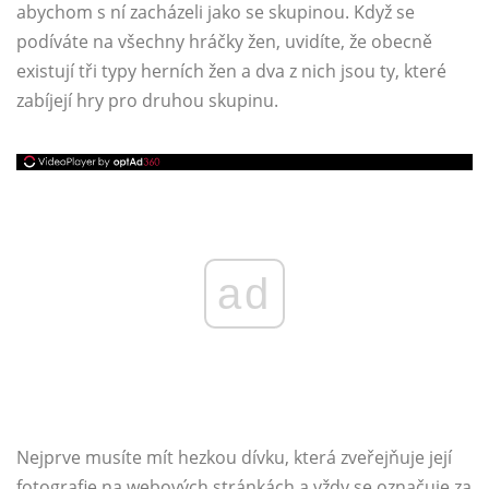
abychom s ní zacházeli jako se skupinou. Když se
podíváte na všechny hráčky žen, uvidíte, že obecně
existují tři typy herních žen a dva z nich jsou ty, které
zabíjejí hry pro druhou skupinu.
ad
Nejprve musíte mít hezkou dívku, která zveřejňuje její
fotografie na webových stránkách a vždy se označuje za