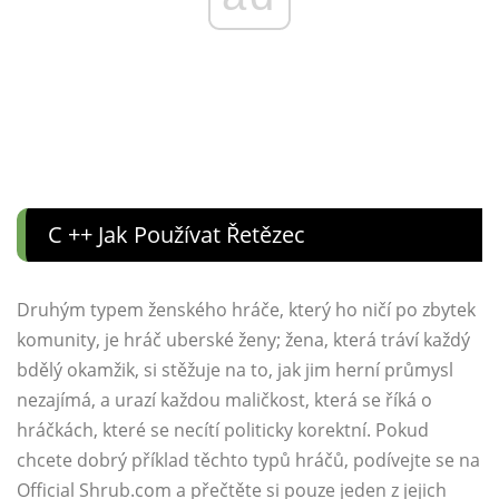
C ++ Jak Používat Řetězec
Druhým typem ženského hráče, který ho ničí po zbytek
komunity, je hráč uberské ženy; žena, která tráví každý
bdělý okamžik, si stěžuje na to, jak jim herní průmysl
nezajímá, a urazí každou maličkost, která se říká o
hráčkách, které se necítí politicky korektní. Pokud
chcete dobrý příklad těchto typů hráčů, podívejte se na
Official Shrub.com a přečtěte si pouze jeden z jejich