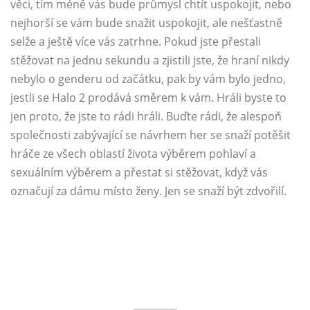
věci, tím méně vás bude průmysl chtít uspokojit, nebo
nejhorší se vám bude snažit uspokojit, ale nešťastně
selže a ještě více vás zatrhne. Pokud jste přestali
stěžovat na jednu sekundu a zjistili jste, že hraní nikdy
nebylo o genderu od začátku, pak by vám bylo jedno,
jestli se Halo 2 prodává směrem k vám. Hráli byste to
jen proto, že jste to rádi hráli. Buďte rádi, že alespoň
společnosti zabývající se návrhem her se snaží potěšit
hráče ze všech oblastí života výběrem pohlaví a
sexuálním výběrem a přestat si stěžovat, když vás
označují za dámu místo ženy. Jen se snaží být zdvořilí.