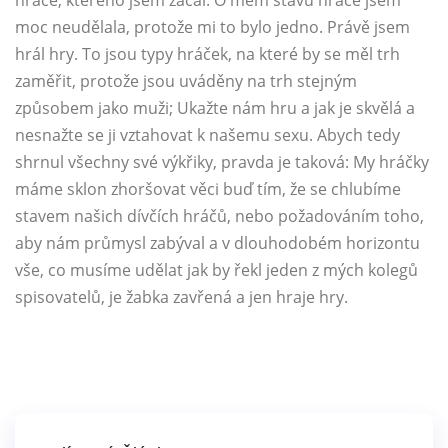
hráče, kterého jsem začal. O mém stavu hráče jsem
moc neudělala, protože mi to bylo jedno. Právě jsem
hrál hry. To jsou typy hráček, na které by se měl trh
zaměřit, protože jsou uváděny na trh stejným
způsobem jako muži; Ukažte nám hru a jak je skvělá a
nesnažte se ji vztahovat k našemu sexu. Abych tedy
shrnul všechny své výkřiky, pravda je taková: My hráčky
máme sklon zhoršovat věci buď tím, že se chlubíme
stavem našich dívčích hráčů, nebo požadováním toho,
aby nám průmysl zabýval a v dlouhodobém horizontu
vše, co musíme udělat jak by řekl jeden z mých kolegů
spisovatelů, je žabka zavřená a jen hraje hry.