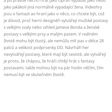
a po pravdě nechci hrát jako Oprah vypadat jako nebo
jako jakákoli jiná normálně vypadající žena. Videohry
jsou o fantazii ao hraní jako o něco, co chcete být, což
je důvod, proč herní designéři vytvářejí mužské postavy
s velkými svaly nebo vzhled Jamese Bonda a ženské
postavy s velkými prsy a malým pasem. V reálném
životě mohu být tlustý, ale nemůžu mít pas v délce 28
palců a velikost podprsenky DD. Návrháři her
nevytvářejí postavy, které mají být sexisté, ale vytvářejí
je proto, že chápou, že hráči chtějí hrát s fantasy
postavami, takže mohou být na pár hodin něčím, čím
nemusí být ve skutečném životě.