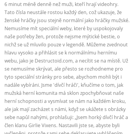
6 minut méně denně než muži, kteří hrají videohry.
Tato čísla neustále rostou každý den, což ukazuje, že
ženské hráčky jsou stejně normální jako hráčky mužské.
Nemusíme mít speciální weby, které by uspokojovaly
naše potřeby žen, protože nejsme mýtické bestie, o
nichž se už mluvilo pouze v legendě. Můžeme zvednout
hlavu vysoko a přihlásit se k normálnímu hernímu
webu, jako je Destructoid.com, a necítit se na místě. Už
se nemusíme skrývat, ale přesto se rozhodneme pro
tyto speciální stránky pro sebe, abychom mohli být i
nadále vybíráni. Jsme 'dívčí hráči', kňučíme o tom, jak
mužská herní komunita má sklon zpochybňovat naše
herní schopnosti a vysmívat se nám na každém kroku,
ale jak mají zacházet s námi, když se ukážete s obrázky
sebe napůl nahými, prohlašuji: „Jsem horký dívčí hráč a
člen klanu Girlie Vixens. Nastavili jste se, abyste byli
vyčleněni, protože sami sebe deklarujete vyhlášením