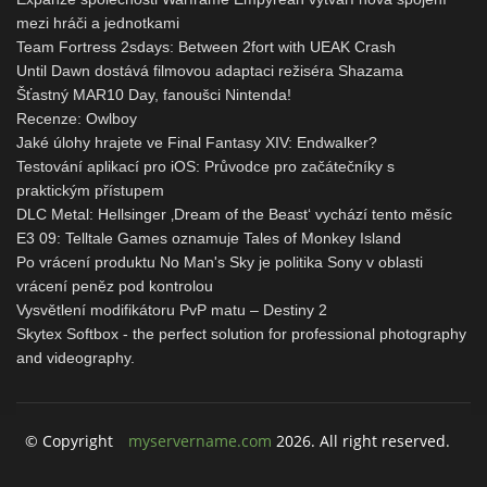
mezi hráči a jednotkami
Team Fortress 2sdays: Between 2fort with UEAK Crash
Until Dawn dostává filmovou adaptaci režiséra Shazama
Šťastný MAR10 Day, fanoušci Nintenda!
Recenze: Owlboy
Jaké úlohy hrajete ve Final Fantasy XIV: Endwalker?
Testování aplikací pro iOS: Průvodce pro začátečníky s
praktickým přístupem
DLC Metal: Hellsinger ‚Dream of the Beast‘ vychází tento měsíc
E3 09: Telltale Games oznamuje Tales of Monkey Island
Po vrácení produktu No Man's Sky je politika Sony v oblasti
vrácení peněz pod kontrolou
Vysvětlení modifikátoru PvP matu – Destiny 2
Skytex Softbox - the perfect solution for professional photography
and videography.
© Copyright
myservername.com
2026. All right reserved.