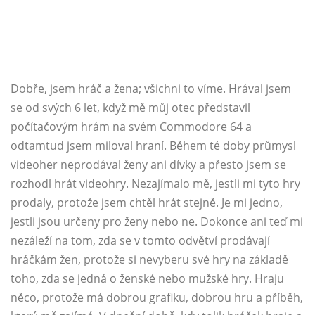
Dobře, jsem hráč a žena; všichni to víme. Hrával jsem
se od svých 6 let, když mě můj otec představil
počítačovým hrám na svém Commodore 64 a
odtamtud jsem miloval hraní. Během té doby průmysl
videoher neprodával ženy ani dívky a přesto jsem se
rozhodl hrát videohry. Nezajímalo mě, jestli mi tyto hry
prodaly, protože jsem chtěl hrát stejně. Je mi jedno,
jestli jsou určeny pro ženy nebo ne. Dokonce ani teď mi
nezáleží na tom, zda se v tomto odvětví prodávají
hráčkám žen, protože si nevyberu své hry na základě
toho, zda se jedná o ženské nebo mužské hry. Hraju
něco, protože má dobrou grafiku, dobrou hru a příběh,