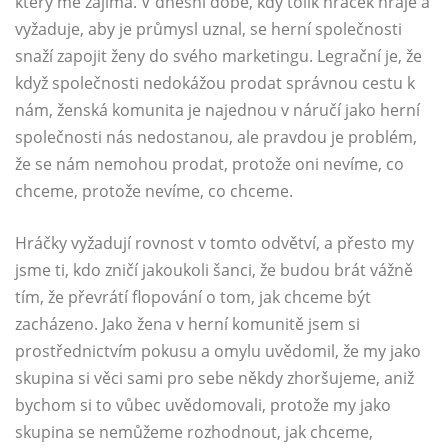
který mě zajímá. V dnešní době, kdy tolik hráček hraje a
vyžaduje, aby je průmysl uznal, se herní společnosti
snaží zapojit ženy do svého marketingu. Legrační je, že
když společnosti nedokážou prodat správnou cestu k
nám, ženská komunita je najednou v náručí jako herní
společnosti nás nedostanou, ale pravdou je problém,
že se nám nemohou prodat, protože oni nevíme, co
chceme, protože nevíme, co chceme.
Hráčky vyžadují rovnost v tomto odvětví, a přesto my
jsme ti, kdo zničí jakoukoli šanci, že budou brát vážně
tím, že převrátí flopování o tom, jak chceme být
zacházeno. Jako žena v herní komunitě jsem si
prostřednictvím pokusu a omylu uvědomil, že my jako
skupina si věci sami pro sebe někdy zhoršujeme, aniž
bychom si to vůbec uvědomovali, protože my jako
skupina se nemůžeme rozhodnout, jak chceme,