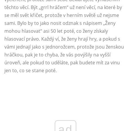
těchto věcí. Být „grrl hráčem“ už není věcí, na které by
se měl svět křičet, protože v herním světě už nejsme
sami. Bylo by to jako nosit odznak s nápisem „Ženy
mohou hlasovat“ asi 50 let poté, co ženy získaly
hlasovací právo. Každý ví, že ženy hrají hry, a pokud s
vámi jednají jako s jednorožcem, protože jsou ženskou
hráčkou, pak je to chyba, že vás povýšily na vyšší
úroveň, ale pokud to uděláte, pak budete mít za vinu
jen to, co se stane poté.
ad