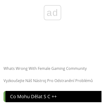
ad
Whats Wrong With Female Gaming Community
Vyzkoušejte Náš Nástroj Pro Odstranění Problémů
Co Mohu Dělat S C ++