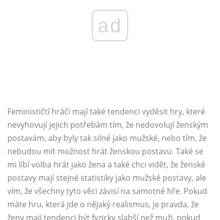
ad
Feminističtí hráči mají také tendenci vyděsit hry, které
nevyhovují jejich potřebám tím, že nedovolují ženským
postavám, aby byly tak silné jako mužské, nebo tím, že
nebudou mít možnost hrát ženskou postavu. Také se
mi líbí volba hrát jako žena a také chci vidět, že ženské
postavy mají stejné statistiky jako mužské postavy, ale
vím, že všechny tyto věci závisí na samotné hře. Pokud
máte hru, která jde o nějaký realismus, je pravda, že
ženy mají tendenci být fyzicky slabší než muži, pokud