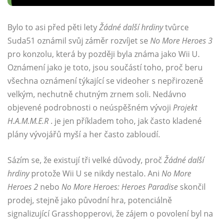
Bylo to asi před pěti lety
Žádné další hrdiny
tvůrce
Suda51 oznámil svůj záměr rozvíjet se
No More Heroes 3
pro konzolu, která by později byla známa jako Wii U.
Oznámení jako je toto, jsou součástí toho, proč beru
všechna oznámení týkající se videoher s nepřirozeně
velkým, nechutně chutným zrnem soli. Nedávno
objevené podrobnosti o neúspěšném vývoji
Projekt
H.A.M.M.E.R
. je jen příkladem toho, jak často kladené
plány vývojářů myší a her často zabloudí.
Sázím se, že existují tři velké důvody, proč
Žádné další
hrdiny
protože Wii U se nikdy nestalo. Ani
No More
Heroes 2
nebo
No More Heroes: Heroes Paradise
skončil
prodej, stejně jako původní hra, potenciálně
signalizující Grasshopperovi, že zájem o povolení byl na