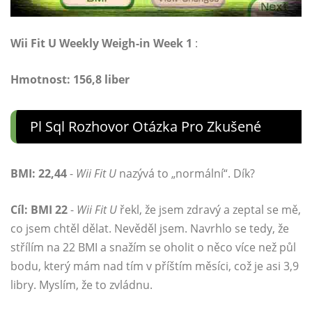
Wii Fit U Weekly Weigh-in Week 1
:
Hmotnost: 156,8 liber
Pl Sql Rozhovor Otázka Pro Zkušené
BMI: 22,44
-
Wii Fit U
nazývá to „normální“. Dík?
Cíl: BMI 22
-
Wii Fit U
řekl, že jsem zdravý a zeptal se mě,
co jsem chtěl dělat. Nevěděl jsem. Navrhlo se tedy, že
střílím na 22 BMI a snažím se oholit o něco více než půl
bodu, který mám nad tím v příštím měsíci, což je asi 3,9
libry. Myslím, že to zvládnu.