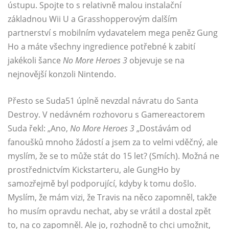
ústupu. Spojte to s relativně malou instalační
základnou Wii U a Grasshopperovým dalším
partnerství s mobilním vydavatelem mega peněz Gung
Ho a máte všechny ingredience potřebné k zabití
jakékoli šance
No More Heroes 3
objevuje se na
nejnovější konzoli Nintendo.
Přesto se Suda51 úplně nevzdal návratu do Santa
Destroy. V nedávném rozhovoru s Gamereactorem
Suda řekl: „Ano,
No More Heroes 3
„Dostávám od
fanoušků mnoho žádostí a jsem za to velmi vděčný, ale
myslím, že se to může stát do 15 let? (Smích). Možná ne
prostřednictvím Kickstarteru, ale GungHo by
samozřejmě byl podporující, kdyby k tomu došlo.
Myslím, že mám vizi, že Travis na něco zapomněl, takže
ho musím opravdu nechat, aby se vrátil a dostal zpět
to, na co zapomněl. Ale jo, rozhodně to chci umožnit,