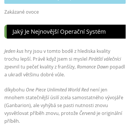
Zakázané ovoce
Jaký Je Nejnovější Operační Systém
Jeden kus
hry jsou v tomto bodě z hlediska kvality
trochu lepší. Právě když jsem si myslel
Pirátští válečníci
zpevnil tu pečeť kvality z franšízy,
Romance Dawn
popadl
a ukradl většinu dobré vůle.
díkybohu
One Piece Unlimited World Red
není jen
mnohem statečnější úsilí zcela samostatného vývojáře
(Ganbarion), ale vyhýbá se pasti nutnosti znovu
vysvětlovat příběh znovu, protože
Červená
je originální
příběh.