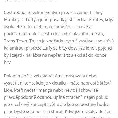
Cestu zahájíte velmi rychlým představením hrdiny
Monkey D. Luffy a jeho posádky, Straw Hat Pirates, když
vyplujete a dokujete na osamělém ostrově a
podniknete malou cestu do svého hlavního města,
Trans Town. To, co je zpočátku rychlé zastávce, se stává
kalamitou, protože Luffy se brzy dozví, že jeho spojenci
byli zajati - narážka na nepřetržitou akci až do konce
hry.
Pokud hledáte velkolepé téma, nastavení nebo
vysvětlení toho, kdo je v detailu - máte naprosté štěstí.
Lidé, kteří nečetli manga nebo neviděli show, se
pravděpodobně ocitnou úplně ztracení, nejen pokud
jde o celkový koncept světa, ale kde se postavy hodí a
proč byste se o ně měli starat. Když jsem však viděl jen