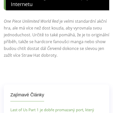
Internetu
One Piece Unlimited World Red
je velmi standardní akční
hra, ale má více než dost kouzla, aby vyrovnala svou
jednoduchost. Určitě to také pomáhá, že je to originální
příběh, takže se hardcore fanoušci manga nebo show
budou chtít dostat dál
Červená
dokonce se slevou jen
zažít více Straw Hat dobroty.
Zajímavé Články
Last of Us Part 1 je dobře promazaný port, který