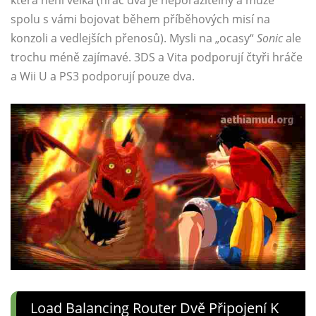
která není velká (hráč dva je neporazitelný a může
spolu s vámi bojovat během příběhových misí na
konzoli a vedlejších přenosů). Mysli na „ocasy“
Sonic
ale
trochu méně zajímavé. 3DS a Vita podporují čtyři hráče
a Wii U a PS3 podporují pouze dva.
Load Balancing Router Dvě Připojení K