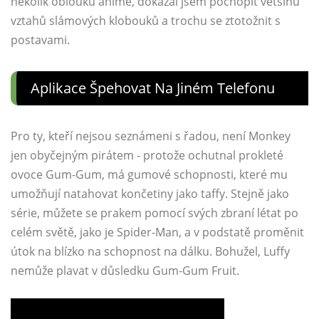
několik oblouků anime, dokázal jsem pochopit většinu
vztahů slámových klobouků a trochu se ztotožnit s
postavami.
Aplikace Špehovat Na Jiném Telefonu
Pro ty, kteří nejsou seznámeni s řadou, není Monkey
jen obyčejným pirátem - protože ochutnal prokleté
ovoce Gum-Gum, má gumové schopnosti, které mu
umožňují natahovat končetiny jako taffy. Stejně jako
série, můžete se prakem pomocí svých zbraní létat po
celém světě, jako je Spider-Man, a v podstatě proměnit
útok na blízko na schopnost na dálku. Bohužel, Luffy
nemůže plavat v důsledku Gum-Gum Fruit.