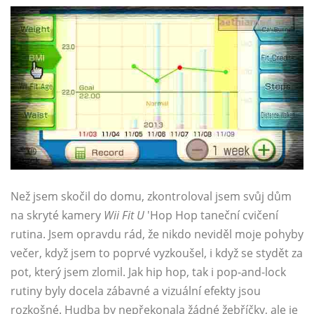
Než jsem skočil do domu, zkontroloval jsem svůj dům
na skryté kamery
Wii Fit U
'Hop Hop taneční cvičení
rutina. Jsem opravdu rád, že nikdo neviděl moje pohyby
večer, když jsem to poprvé vyzkoušel, i když se stydět za
pot, který jsem zlomil. Jak hip hop, tak i pop-and-lock
rutiny byly docela zábavné a vizuální efekty jsou
rozkošné. Hudba by nepřekonala žádné žebříčky, ale je