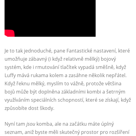
Je to tak jednoduché, pane Fantastické nastavení, které
umožňuje zábavný (i když relativně mělký) bojový
systém, kde i rmutování tlačítek vypadá směšně, když
Luffy mává rukama kolem a zasáhne několik nepřátel.
Když řeknu mělký, myslím to vážně, protože většina
bojů může být doplněna základními kombi a šetrným
využíváním speciálních schopností, které se získají, když
způsobíte dost škody.
Nyní tam
jsou
komba, ale na začátku máte úplný
seznam, aniž byste měli skutečný prostor pro rozšíření