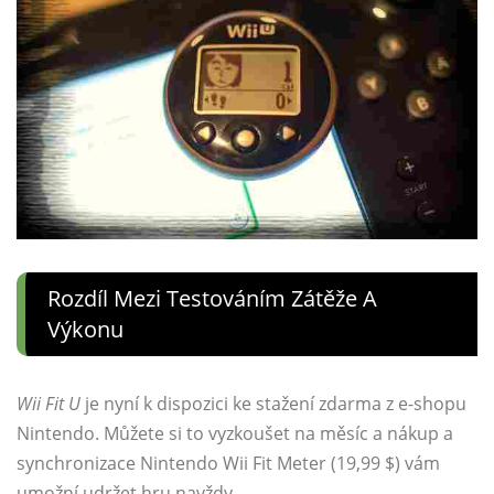
Rozdíl Mezi Testováním Zátěže A
Výkonu
Wii Fit U
je nyní k dispozici ke stažení zdarma z e-shopu
Nintendo. Můžete si to vyzkoušet na měsíc a nákup a
synchronizace Nintendo Wii Fit Meter (19,99 $) vám
umožní udržet hru navždy.