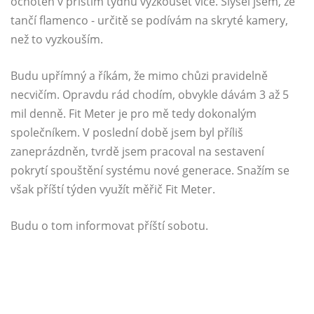
ochoten v příštím týdnu vyzkoušet více. Slyšel jsem, že
tančí flamenco - určitě se podívám na skryté kamery,
než to vyzkouším.
Budu upřímný a říkám, že mimo chůzi pravidelně
necvičím. Opravdu rád chodím, obvykle dávám 3 až 5
mil denně. Fit Meter je pro mě tedy dokonalým
společníkem. V poslední době jsem byl příliš
zaneprázdněn, tvrdě jsem pracoval na sestavení
pokrytí spouštění systému nové generace. Snažím se
však příští týden využít měřič Fit Meter.
Budu o tom informovat příští sobotu.