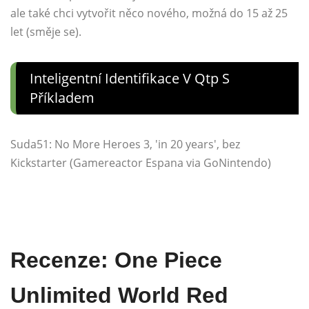
ale také chci vytvořit něco nového, možná do 15 až 25
let (směje se).
Inteligentní Identifikace V Qtp S
Příkladem
Suda51: No More Heroes 3, 'in 20 years', bez
Kickstarter (Gamereactor Espana via GoNintendo)
Recenze: One Piece
Unlimited World Red