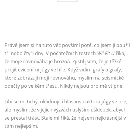
Právě jsem si na tuto věc povšiml poté, co jsem ji použil
tři nebo čtyři dny. V počátečních testech
Wii Fit U
říká,
že moje rovnováha je hrozná. Zjistil jsem, že je těžké
projít cvičeními jógy ve hře. Když vidím grafy a grafy,
které zobrazují moji rovnováhu, myslím na seismické
odečty po velkém třesu. Nikdy nejsou pro mě vtipné.
Líbí se mi tichý, uklidňující hlas instruktora jógy ve hře,
ale myslím, že v jejích výzvách uslyším úšklebek, abych
se přestal třást. Stále mi říká, že nejsem nejkrásnější v
tom nejlepším.