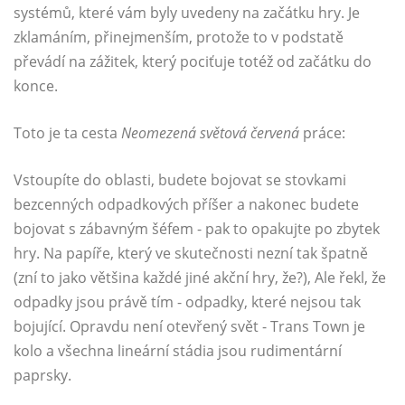
systémů, které vám byly uvedeny na začátku hry. Je
zklamáním, přinejmenším, protože to v podstatě
převádí na zážitek, který pociťuje totéž od začátku do
konce.
Toto je ta cesta
Neomezená světová červená
práce:
Vstoupíte do oblasti, budete bojovat se stovkami
bezcenných odpadkových příšer a nakonec budete
bojovat s zábavným šéfem - pak to opakujte po zbytek
hry. Na papíře, který ve skutečnosti nezní tak špatně
(zní to jako většina každé jiné akční hry, že?), Ale řekl, že
odpadky jsou právě tím - odpadky, které nejsou tak
bojující. Opravdu není otevřený svět - Trans Town je
kolo a všechna lineární stádia jsou rudimentární
paprsky.