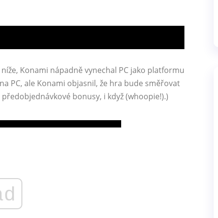
 níže, Konami nápadně vynechal PC jako platformu
 na PC, ale Konami objasnil, že hra bude směřovat
é předobjednávkové bonusy, i když (whoopie!).)
ad