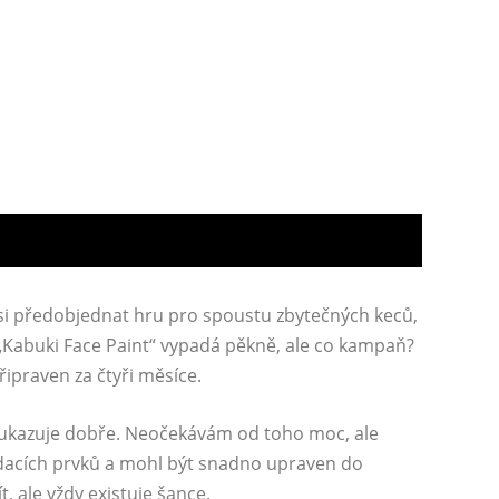
si předobjednat hru pro spoustu zbytečných keců,
„Kabuki Face Paint“ vypadá pěkně, ale co kampaň?
řipraven za čtyři měsíce.
o ukazuje dobře. Neočekávám od toho moc, ale
ádacích prvků a mohl být snadno upraven do
t, ale vždy existuje šance.