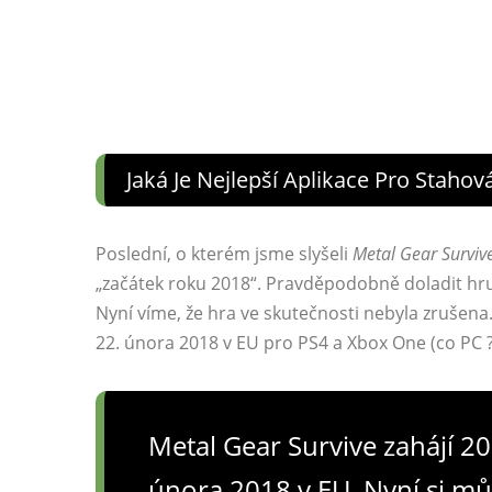
Jaká Je Nejlepší Aplikace Pro Staho
Poslední, o kterém jsme slyšeli
Metal Gear Surviv
„začátek roku 2018“. Pravděpodobně doladit hru 
Nyní víme, že hra ve skutečnosti nebyla zrušena
22. února 2018 v EU pro PS4 a Xbox One (co PC ?!
Metal Gear Survive zahájí 2
února 2018 v EU. Nyní si m