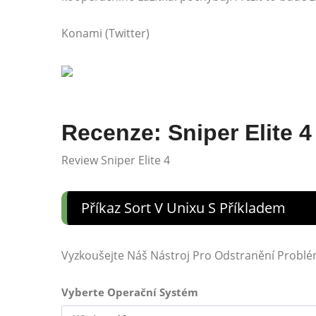
Konami (Twitter)
Recenze: Sniper Elite 4
Review Sniper Elite 4
Příkaz Sort V Unixu S Příkladem
Vyzkoušejte Náš Nástroj Pro Odstranění Probl
Vyberte Operační Systém