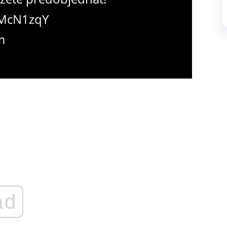
pMcN1zqY
m
ad