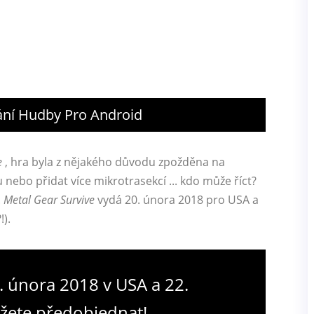
vání Hudby Pro Android
e
, hra byla z nějakého důvodu zpožděna na
nebo přidat více mikrotrasekcí ... kdo může říct?
.
Metal Gear Survive
vydá 20. února 2018 pro USA a
).
0. února 2018 v USA a 22.
ůžete předobjednat!