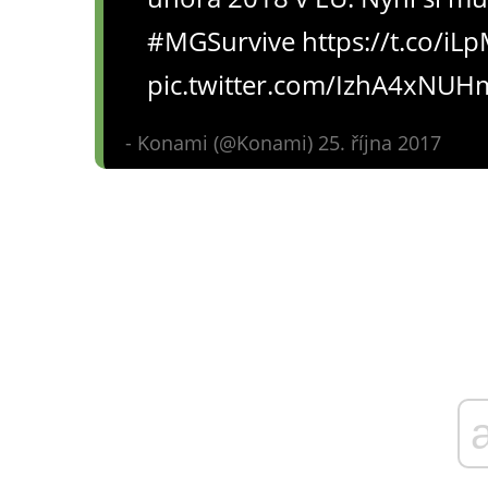
#MGSurvive https://t.co/iL
pic.twitter.com/IzhA4xNUH
- Konami (@Konami) 25. října 2017