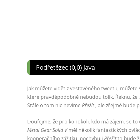
Podřetězec (0,0) Java
Jak můžete vidět z vestavěného tweetu, můžete 
které pravděpodobně nebudou tolik. Řeknu, že 
Stále o tom nic nevíme
Přežít
, ale zřejmě bude p
Doufejme, že pro kohokoli, kdo má zájem, se t
Metal Gear Solid V
měl několik fantastických ovl
kooperačního zážitku. pochybuji
Přežít
to bude ží