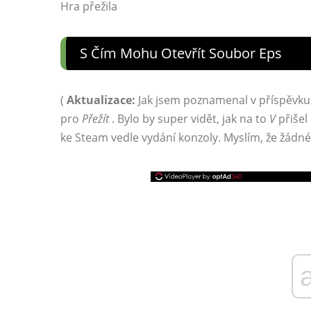
Hra přežila
S Čím Mohu Otevřít Soubor Eps
(
Aktualizace:
Jak jsem poznamenal v příspěvku
pro
Přežít
. Bylo by super vidět, jak na to
V
přišel
ke Steam vedle vydání konzoly. Myslím, že žádn