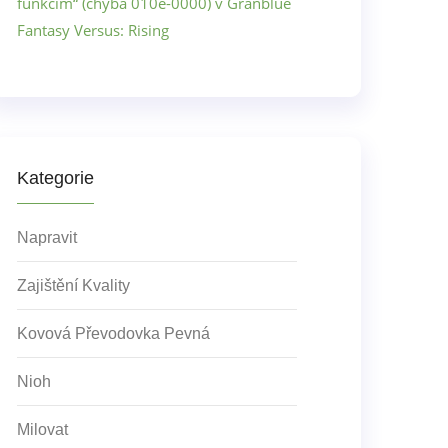
funkcím“ (chyba 010e-0000) v Granblue
Fantasy Versus: Rising
Kategorie
Napravit
Zajištění Kvality
Kovová Převodovka Pevná
Nioh
Milovat