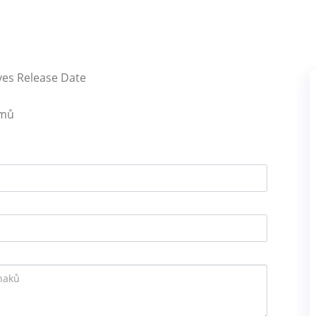
ves Release Date
émů