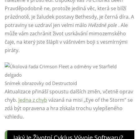
nalezené v prostředí. Uspokojí vás 76 Chunks Beef?
Pravděpodobně ne, protože jediná věc, která se blíží
prázdnotě, je žaludek postavy Bethesdy, je černá díra. A
potraviny se uzdraví jen velmi málo
Hvězdné pole
. Ale
může vám zachránit život usrkávání mimozemského
čaje, na který jste šlápli v vášnivém boji s vesmírnými
piráty.
Snímek obrazovky od Destructoid
Aktualizace přináší spoustu dalších změn, včetně oprav
chyb.
Jedna z chyb
vázaná na misi „Eye of the Storm“ se
zdá být opravena a hra získala trochu vylepšeného
vzhledu.
Jaký Je Životní Cyklus Vývoje Softwaru?