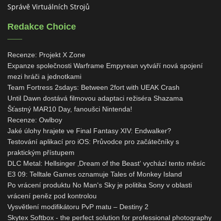
Správě Virtuálních Strojů
Redakce Choice
Recenze: Projekt X Zone
Expanze společnosti Warframe Empyrean vytváří nová spojení
mezi hráči a jednotkami
Team Fortress 2sdays: Between 2fort with UEAK Crash
Until Dawn dostává filmovou adaptaci režiséra Shazama
Šťastný MAR10 Day, fanoušci Nintenda!
Recenze: Owlboy
Jaké úlohy hrajete ve Final Fantasy XIV: Endwalker?
Testování aplikací pro iOS: Průvodce pro začátečníky s
praktickým přístupem
DLC Metal: Hellsinger ‚Dream of the Beast‘ vychází tento měsíc
E3 09: Telltale Games oznamuje Tales of Monkey Island
Po vrácení produktu No Man's Sky je politika Sony v oblasti
vrácení peněz pod kontrolou
Vysvětlení modifikátoru PvP matu – Destiny 2
Skytex Softbox - the perfect solution for professional photography