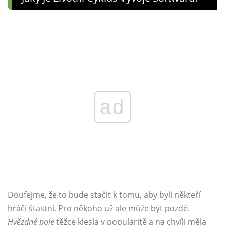
ad
Doufejme, že to bude stačit k tomu, aby byli někteří
hráči šťastní. Pro někoho už ale může být pozdě.
Hvězdné pole
těžce klesla v popularitě a na chvíli měla