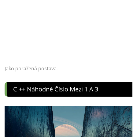
Jako poražená postava.
C ++ Náhodné Číslo Mezi 1 A 3