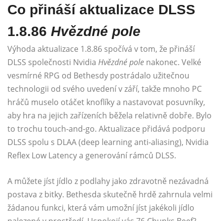
Co přináší aktualizace DLSS
1.8.86
Hvězdné pole
Výhoda aktualizace 1.8.86 spočívá v tom, že přináší
DLSS společnosti Nvidia
Hvězdné pole
nakonec. Velké
vesmírné RPG od Bethesdy postrádalo užitečnou
technologii od svého uvedení v září, takže mnoho PC
hráčů muselo otáčet knoflíky a nastavovat posuvníky,
aby hra na jejich zařízeních běžela relativně dobře. Bylo
to trochu touch-and-go. Aktualizace přidává podporu
DLSS spolu s DLAA (deep learning anti-aliasing), Nvidia
Reflex Low Latency a generování rámců DLSS.
A můžete jíst jídlo z podlahy jako zdravotně nezávadná
postava z bitky. Bethesda skutečně hrdě zahrnula velmi
žádanou funkci, která vám umožní jíst jakékoli jídlo