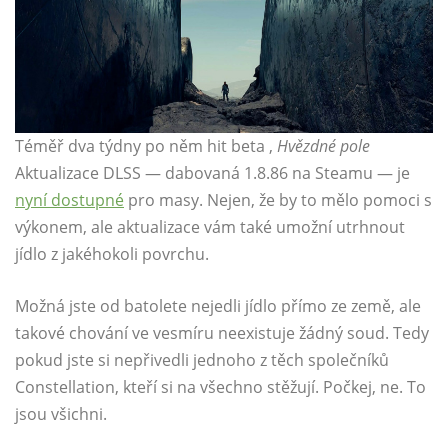
Téměř dva týdny po něm hit beta ,
Hvězdné pole
Aktualizace DLSS — dabovaná 1.8.86 na Steamu — je
nyní dostupné
pro masy. Nejen, že by to mělo pomoci s
výkonem, ale aktualizace vám také umožní utrhnout
jídlo z jakéhokoli povrchu.
Možná jste od batolete nejedli jídlo přímo ze země, ale
takové chování ve vesmíru neexistuje žádný soud. Tedy
pokud jste si nepřivedli jednoho z těch společníků
Constellation, kteří si na všechno stěžují. Počkej, ne. To
jsou všichni.