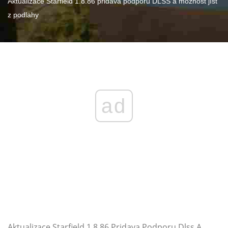
Aktualizace Starfield 1.8.86 přidává podporu DLSS a možnost jíst
z podlahy
ad
Aktualizace Starfield 1 8 86 Pridava Podporu Dlss A