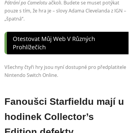
Pátrání po Camelotu
ačkoli. Budete se muset potýkat
pouze s tím, že hra je – slovy Adama Clevelanda z IGN –
„špatná“.
Otestovat Můj Web V Různých
Prohlížečích
Všechny čtyři hry jsou nyní dostupné pro předplatitele
Nintendo Switch Online.
Fanoušci Starfieldu mají u
hodinek Collector’s
Edition defekty