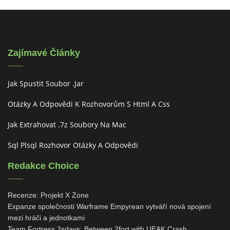
Zajímavé Články
Jak Spustit Soubor .jar
Otázky A Odpovědi K Rozhovorům S Html A Css
Jak Extrahovat .7z Soubory Na Mac
Sql Plsql Rozhovor Otázky A Odpovědi
Redakce Choice
Recenze: Projekt X Zone
Expanze společnosti Warframe Empyrean vytváří nová spojení
mezi hráči a jednotkami
Team Fortress 2sdays: Between 2fort with UEAK Crash