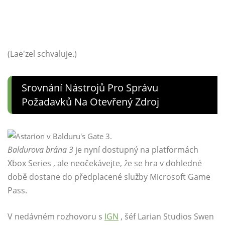
(Lae'zel schvaluje.)
Srovnání Nástrojů Pro Správu
Požadavků Na Otevřený Zdroj
Baldurova brána 3
je nyní dostupný na platformách
Xbox Series , ale neočekávejte, že se hra v dohledné
době dostane do předplacené služby Microsoft Game
Pass.
V nedávném rozhovoru s
IGN
, šéf Larian Studios Swen