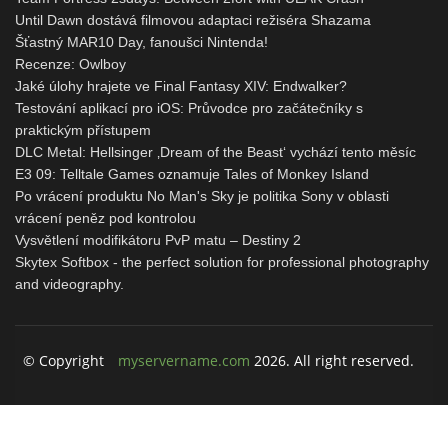
Until Dawn dostává filmovou adaptaci režiséra Shazama
Šťastný MAR10 Day, fanoušci Nintenda!
Recenze: Owlboy
Jaké úlohy hrajete ve Final Fantasy XIV: Endwalker?
Testování aplikací pro iOS: Průvodce pro začátečníky s
praktickým přístupem
DLC Metal: Hellsinger ‚Dream of the Beast‘ vychází tento měsíc
E3 09: Telltale Games oznamuje Tales of Monkey Island
Po vrácení produktu No Man's Sky je politika Sony v oblasti
vrácení peněz pod kontrolou
Vysvětlení modifikátoru PvP matu – Destiny 2
Skytex Softbox - the perfect solution for professional photography
and videography.
© Copyright
myservername.com
2026. All right reserved.