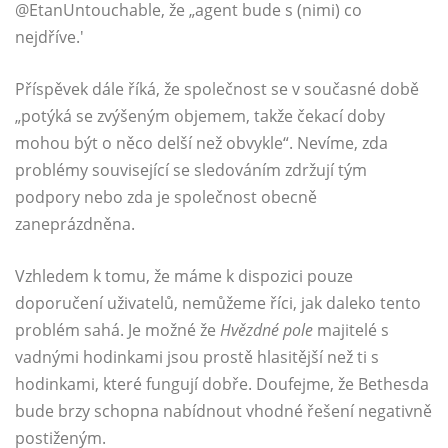
@EtanUntouchable, že „agent bude s (nimi) co
nejdříve.'
Příspěvek dále říká, že společnost se v současné době
„potýká se zvýšeným objemem, takže čekací doby
mohou být o něco delší než obvykle“. Nevíme, zda
problémy související se sledováním zdržují tým
podpory nebo zda je společnost obecně
zaneprázdněna.
Vzhledem k tomu, že máme k dispozici pouze
doporučení uživatelů, nemůžeme říci, jak daleko tento
problém sahá. Je možné že
Hvězdné pole
majitelé s
vadnými hodinkami jsou prostě hlasitější než ti s
hodinkami, které fungují dobře. Doufejme, že Bethesda
bude brzy schopna nabídnout vhodné řešení negativně
postiženým.