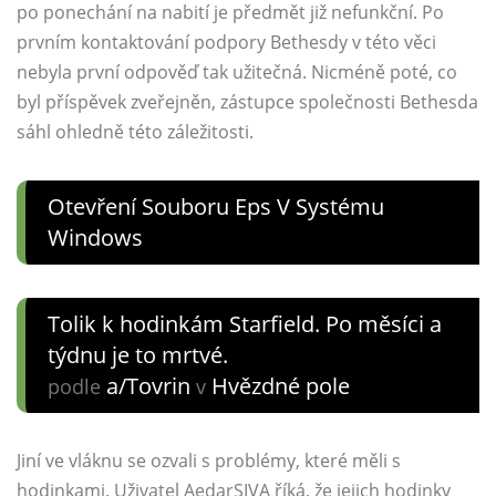
po ponechání na nabití je předmět již nefunkční. Po
prvním kontaktování podpory Bethesdy v této věci
nebyla první odpověď tak užitečná. Nicméně poté, co
byl příspěvek zveřejněn, zástupce společnosti Bethesda
sáhl ohledně této záležitosti.
Otevření Souboru Eps V Systému
Windows
Tolik k hodinkám Starfield. Po měsíci a
týdnu je to mrtvé.
a/Tovrin
Hvězdné pole
podle
v
Jiní ve vláknu se ozvali s problémy, které měli s
hodinkami. Uživatel AedarSIVA říká, že jejich hodinky