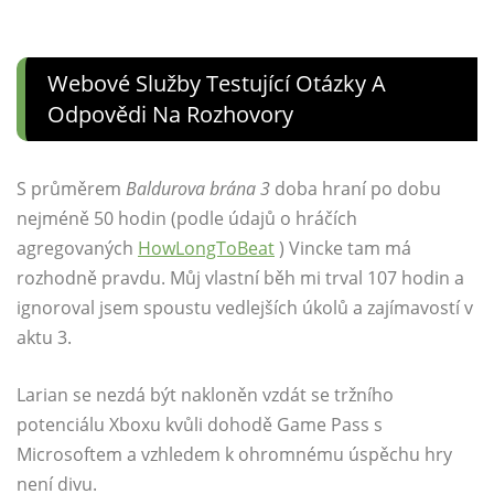
Webové Služby Testující Otázky A
Odpovědi Na Rozhovory
S průměrem
Baldurova brána 3
doba hraní po dobu
nejméně 50 hodin (podle údajů o hráčích
agregovaných
HowLongToBeat
) Vincke tam má
rozhodně pravdu. Můj vlastní běh mi trval 107 hodin a
ignoroval jsem spoustu vedlejších úkolů a zajímavostí v
aktu 3.
Larian se nezdá být nakloněn vzdát se tržního
potenciálu Xboxu kvůli dohodě Game Pass s
Microsoftem a vzhledem k ohromnému úspěchu hry
není divu.