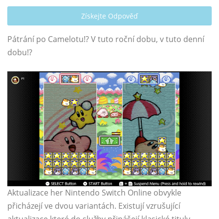
Získejte Odpověď
Pátrání po Camelotu!? V tuto roční dobu, v tuto denní
dobu!?
Aktualizace her Nintendo Switch Online obvykle
přicházejí ve dvou variantách. Existují vzrušující
aktualizace které do služby přinášejí klasické tituly