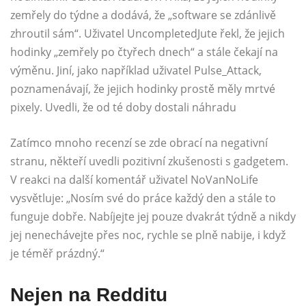
zemřely do týdne a dodává, že „software se zdánlivě
zhroutil sám“. Uživatel UncompletedJute řekl, že jejich
hodinky „zemřely po čtyřech dnech“ a stále čekají na
výměnu. Jiní, jako například uživatel Pulse_Attack,
poznamenávají, že jejich hodinky prostě měly mrtvé
pixely. Uvedli, že od té doby dostali náhradu
Zatímco mnoho recenzí se zde obrací na negativní
stranu, někteří uvedli pozitivní zkušenosti s gadgetem.
V reakci na další komentář uživatel NoVanNoLife
vysvětluje: „Nosím své do práce každý den a stále to
funguje dobře. Nabíjejte jej pouze dvakrát týdně a nikdy
jej nenechávejte přes noc, rychle se plně nabije, i když
je téměř prázdný.“
Nejen na Redditu