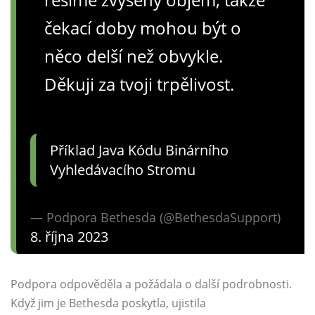
čekací doby mohou být o
něco delší než obvykle.
Děkuji za tvoji trpělivost.
Příklad Java Kódu Binárního
Vyhledávacího Stromu
— Podpora Bethesda (@BethesdaSupport)
8. října 2023
Podpora odpověděla a požádala o další podrobnosti.
Když jim je Bethesda poskytla, ujistila