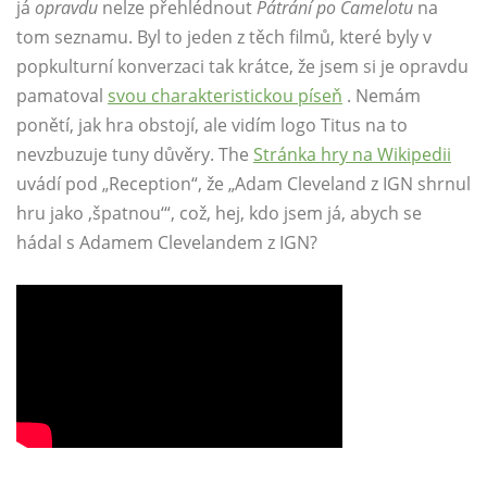
já
opravdu
nelze přehlédnout
Pátrání po Camelotu
na
tom seznamu. Byl to jeden z těch filmů, které byly v
popkulturní konverzaci tak krátce, že jsem si je opravdu
pamatoval
svou charakteristickou píseň
. Nemám
ponětí, jak hra obstojí, ale vidím logo Titus na to
nevzbuzuje tuny důvěry. The
Stránka hry na Wikipedii
uvádí pod „Reception“, že „Adam Cleveland z IGN shrnul
hru jako ‚špatnou‘“, což, hej, kdo jsem já, abych se
hádal s Adamem Clevelandem z IGN?