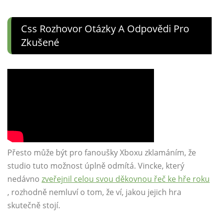
Css Rozhovor Otázky A Odpovědi Pro
Zkušené
Přesto může být pro fanoušky Xboxu zklamáním, že
studio tuto možnost úplně odmítá. Vincke, který
nedávno
zveřejnil celou svou děkovnou řeč ke hře roku
, rozhodně nemluví o tom, že ví, jakou jejich hra
skutečně stojí.