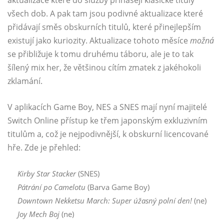
všech dob. A pak tam jsou podivné aktualizace které
přidávají směs obskurních titulů, které přinejlepším
existují jako kuriozity. Aktualizace tohoto měsíce
možná
se přibližuje k tomu druhému táboru, ale je to tak
šílený mix her, že většinou cítím zmatek z jakéhokoli
zklamání.
V aplikacích Game Boy, NES a SNES mají nyní majitelé
Switch Online přístup ke třem japonským exkluzivním
titulům a, což je nejpodivnější, k obskurní licencované
hře. Zde je přehled:
Kirby Star Stacker
(SNES)
Pátrání po Camelotu
(Barva Game Boy)
Downtown Nekketsu March: Super úžasný polní den!
(ne)
Joy Mech Boj
(ne)