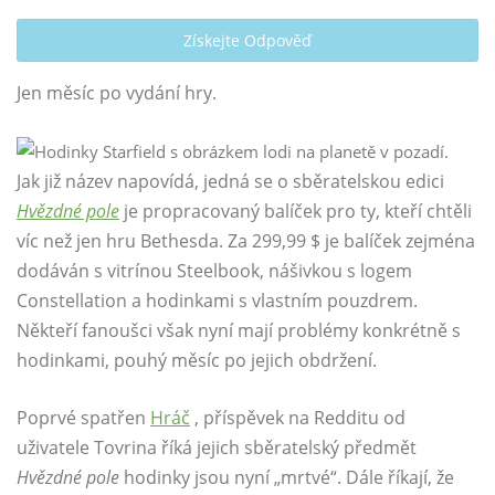
Získejte Odpověď
Jen měsíc po vydání hry.
Jak již název napovídá, jedná se o sběratelskou edici
Hvězdné pole
je propracovaný balíček pro ty, kteří chtěli
víc než jen hru Bethesda. Za 299,99 $ je balíček zejména
dodáván s vitrínou Steelbook, nášivkou s logem
Constellation a hodinkami s vlastním pouzdrem.
Někteří fanoušci však nyní mají problémy konkrétně s
hodinkami, pouhý měsíc po jejich obdržení.
Poprvé spatřen
Hráč
, příspěvek na Redditu od
uživatele Tovrina říká jejich sběratelský předmět
Hvězdné pole
hodinky jsou nyní „mrtvé“. Dále říkají, že