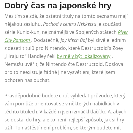
Dobrý čas na japonské hry
Mezitím se zdá, že ostatní tituly na tomto seznamu mají
nějakou zásluhu.
Pochod v centru Nekketsu
je součástí
série Kunio-kun, nejznámější ve Spojených státech
River
City Ransom
. Dodatečně,
Joy Mech Boj
byl skvěle jedním
z deseti titulů pro Nintendo, které Destructoid's Zoey
„Hraju to“ Handley řekl
by měly být lokalizovány
.
Nemůžu uvěřit, že Nintendo čte Destructoid. Doslova
pro to neexistuje žádné jiné vysvětlení, které jsem
ochoten naslouchat.
Pravděpodobně budete chtít vyhledat průvodce, který
vám pomůže orientovat se v některých nabídkách v
těchto titulech. V každém jsem zmáčkl tlačítko A, abych
se dostal do hry, ale to není nejlepší způsob, jak si hry
užít. To naštěstí není problém, se kterým budete mít