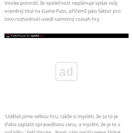
Vincke potvrdil, že společnost neplánuje vydat svůj
oceněný titul na Game Pass, přičemž jako faktor pro
toto rozhodnutí uvedl samotný rozsah hry.
ad
'Udělali jsme velkou hru, takže si myslím, že za to je
třeba zaplatit spravedlivou cenu, a myslím, že je to v
pořádku,' řekl Vincke. „Navíc vám neúčtujeme žádné