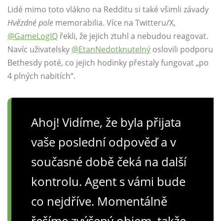
Lidé mimo toto vlákno na Redditu si také všimli závady
Hvězdné pole
memorabilia. Více na Twitteru/X,
@GameLogIQ
řekli, že jejich ztuhl a nebudou reagovat.
Navíc uživatelsky
@EtanNedotknutelný
oslovili podporu
Bethesdy poté, co jejich hodinky přestaly fungovat „po
4 plných nabitích“.
Ahoj! Vidíme, že byla přijata
vaše poslední odpověď a v
současné době čeká na další
kontrolu. Agent s vámi bude
co nejdříve. Momentálně
řešíme zvýšený objem, takže