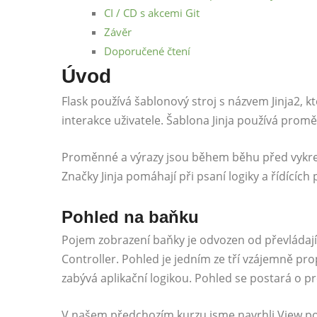
CI / CD s akcemi Git
Závěr
Doporučené čtení
Úvod
Flask používá šablonový stroj s názvem Jinja2, k
interakce uživatele. Šablona Jinja používá promě
Proměnné a výrazy jsou během běhu před vykres
Značky Jinja pomáhají při psaní logiky a řídících 
Pohled na baňku
Pojem zobrazení baňky je odvozen od převládaj
Controller. Pohled je jedním ze tří vzájemně p
zabývá aplikační logikou. Pohled se postará o pr
V našem předchozím kurzu jsme navrhli View po