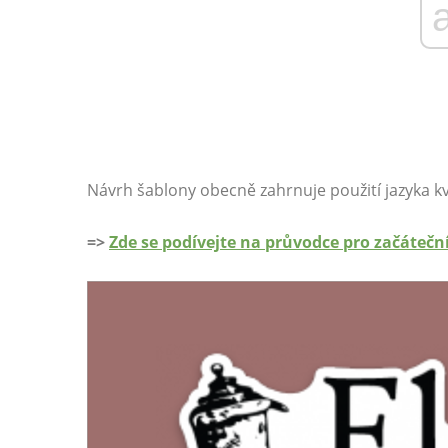
Návrh šablony obecně zahrnuje použití jazyka kvůl
=>
Zde se podívejte na průvodce pro začátečn