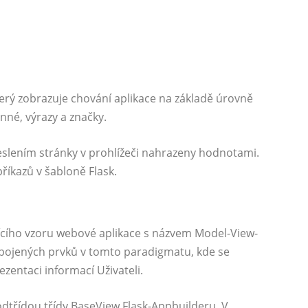
terý zobrazuje chování aplikace na základě úrovně
nné, výrazy a značky.
lením stránky v prohlížeči nahrazeny hodnotami.
příkazů v šabloně Flask.
ícího vzoru webové aplikace s názvem Model-View-
ropojených prvků v tomto paradigmatu, kde se
ezentaci informací Uživateli.
dtřídou třídy BaseView Flask-Appbuilderu. V