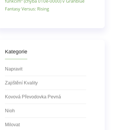
funkcím“ (chyba 010e-0000) v Granblue
Fantasy Versus: Rising
Kategorie
Napravit
Zajištění Kvality
Kovová Převodovka Pevná
Nioh
Milovat