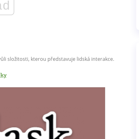
ad
i složitosti, kterou představuje lidská interakce.
íky