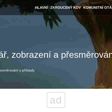
HLAVNÍ
ZKROUCENÝ KOV
KOMUNITNÍ OT
ář, zobrazení a přesměrování
řesměrování s příklady
ad