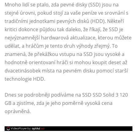
Mnoho lidí se ptalo, zda pevné disky (SSD) jsou na
stejné úrovni, pokud stojí za vaše peníze ve srovnání s
tradičními jednotkami pevných disků (HDD). Někteří
kritici dokonce půjdou tak daleko, že říkají, že SSD je
nejvýznamnější hardwarová aktualizace, kterou můžete
udělat, a hráčům je tento druh výhody zřejmý. To
znamená, že překážkou vstupu na SSD jsou vysoké a
hodnotně orientovaní hráči si mohou koupit deset až
dvacetinásobek místa na pevném disku pomocí starší
technologie HDD.
Dnes se podrobněji podíváme na SSD SSD Solid 3 120
GB a zjistíme, zda je jeho poměrně vysoká cena
oprávněná.