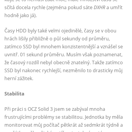
sčítá docela rychle (zejména pokud sáte
DXHR
a umřít
hodně jako já).
Časy HDD byly také velmi ojedinělé, časy se v obou
hrách lišily přibližně o půl sekundy od průměru,
zatímco SSD byl mnohem konzistentnější a vznášel se
uvnitř. 01 sekund průměru. Musím však poznamenat,
že časový rozdíl nebyl obecně znatelný. Takže zatímco
SSD byl nakonec rychlejší, nezměnilo to drasticky můj
herní zážitek.
Stabilita
Při práci s OCZ Solid 3 jsem se zabýval mnoha
frustrujícími problémy se stabilitou. Jednotka by měla
monitorovat můj počítač pětkrát až sedmkrát týdně a