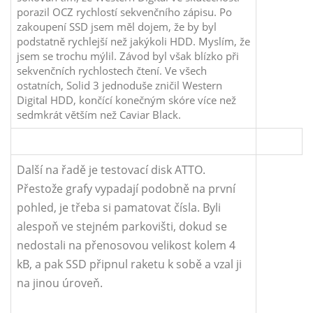
porazil OCZ rychlostí sekvenčního zápisu. Po
zakoupení SSD jsem měl dojem, že by byl
podstatně rychlejší než jakýkoli HDD. Myslím, že
jsem se trochu mýlil. Závod byl však blízko při
sekvenčních rychlostech čtení. Ve všech
ostatních, Solid 3 jednoduše zničil Western
Digital HDD, končící konečným skóre více než
sedmkrát větším než Caviar Black.
Další na řadě je testovací disk ATTO.
Přestože grafy vypadají podobně na první
pohled, je třeba si pamatovat čísla. Byli
alespoň ve stejném parkovišti, dokud se
nedostali na přenosovou velikost kolem 4
kB, a pak SSD připnul raketu k sobě a vzal ji
na jinou úroveň.