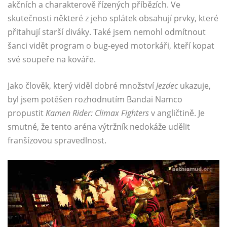
akčních a charakterově řízených příbězích. Ve
skutečnosti některé z jeho splátek obsahují prvky, které
přitahují starší diváky. Také jsem nemohl odmítnout
šanci vidět program o bug-eyed motorkáři, kteří kopat
své soupeře na kováře.
Jako člověk, který viděl dobré množství
Jezdec
ukazuje,
byl jsem potěšen rozhodnutím Bandai Namco
propustit
Kamen Rider: Climax Fighters
v angličtině. Je
smutné, že tento aréna výtržník nedokáže udělit
franšízovou spravedlnost.