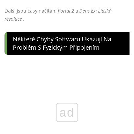
Další jsou časy načítání
Portál 2
a
Deus Ex: Lidská
revoluce
.
Některé Chyby Softwaru Ukazují Na
Problém S Fyzickým Připojením
ad