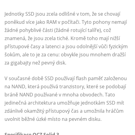
Jednotky SSD jsou zcela odlišné v tom, že se chovají
poněkud více jako RAM v počítači. Tyto pohony nemají
žádné pohyblivé části (žádné rotující talíře), což
znamená, že jsou zcela tiché. Kromě toho mají nižší
přístupové časy a latenci a jsou odolnější vůči fyzickým
šokům, ale to je za cenu: obvykle jsou mnohem dražší
za gigabajty než pevný disk.
V současné době SSD používají flash paměť založenou
na NAND, která používá tranzistory, které se podobají
bráně NAND používané v mnoha obvodech. Tato
jedinečná architektura umožňuje jednotkám SSD mít
zdánlivě okamžitý přístupový čas a umožnila hráčům
uvolnit běžné úzké místo na pevném disku.
Specifikace OCZ Solid 3