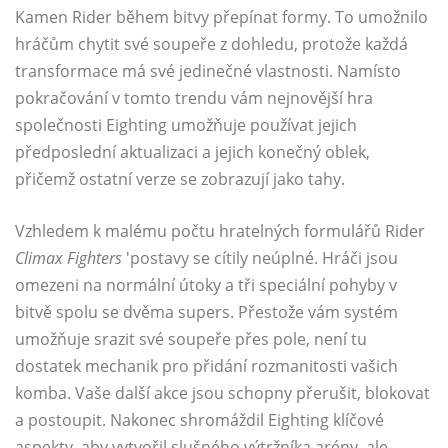
Kamen Rider během bitvy přepínat formy. To umožnilo
hráčům chytit své soupeře z dohledu, protože každá
transformace má své jedinečné vlastnosti. Namísto
pokračování v tomto trendu vám nejnovější hra
společnosti Eighting umožňuje používat jejich
předposlední aktualizaci a jejich konečný oblek,
přičemž ostatní verze se zobrazují jako tahy.
Vzhledem k malému počtu hratelných formulářů Rider
Climax Fighters
'postavy se cítily neúplné. Hráči jsou
omezeni na normální útoky a tři speciální pohyby v
bitvě spolu se dvěma supers. Přestože vám systém
umožňuje srazit své soupeře přes pole, není tu
dostatek mechanik pro přidání rozmanitosti vašich
komba. Vaše další akce jsou schopny přerušit, blokovat
a postoupit. Nakonec shromáždil Eighting klíčové
aspekty, aby vytvořil slušného výtržníka arény, ale