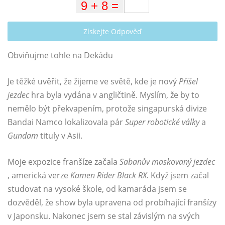
Získejte Odpověď
Obviňujme tohle na Dekádu
Je těžké uvěřit, že žijeme ve světě, kde je nový
Přišel
jezdec
hra byla vydána v angličtině. Myslím, že by to
nemělo být překvapením, protože singapurská divize
Bandai Namco lokalizovala pár
Super robotické války
a
Gundam
tituly v Asii.
Moje expozice franšíze začala
Sabanův maskovaný jezdec
, americká verze
Kamen Rider Black RX.
Když jsem začal
studovat na vysoké škole, od kamaráda jsem se
dozvěděl, že show byla upravena od probíhající franšízy
v Japonsku. Nakonec jsem se stal závislým na svých