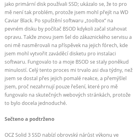
jako primární disk používali SSD; ukázalo se, že to pro
mě není tak problém, protože jsem mohl přejít na WD
Caviar Black. Po spuštění softwaru „toolbox“ na
pevném disku by počítač BSOD kdykoli začal stahovat
opravu. Takže znovu jsem šel do zákaznického servisu a
oni mě nasměrovali na příspěvek na jejich fórech, kde
jsem mohl vytvořit zaváděcí disketu pro instalaci
softwaru. Fungovalo to a moje BSOD se staly poněkud
minulostí. Celý tento proces mi trvalo asi dva týdny, než
jsem se dostal přes jejich pomalé reakce, a přemýšlel
jsem, proč nezahrnují pouze řešení, které pro mě
fungovalo na skutečných webových stránkách, protože
to bylo docela jednoduché.
Sečteno a podtrženo
OCZ Solid 3 SSD nabízí obrovský nárůst výkonu ve