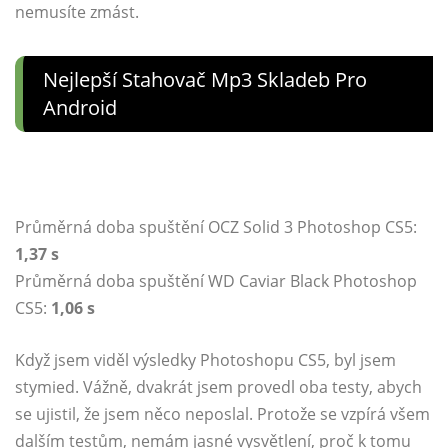
nemusíte zmást.
Nejlepší Stahovač Mp3 Skladeb Pro
Android
Průměrná doba spuštění OCZ Solid 3 Photoshop CS5:
1,37 s
Průměrná doba spuštění WD Caviar Black Photoshop
CS5:
1,06 s
Když jsem viděl výsledky Photoshopu CS5, byl jsem
stymied. Vážně, dvakrát jsem provedl oba testy, abych
se ujistil, že jsem něco neposlal. Protože se vzpírá všem
dalším testům, nemám jasné vysvětlení, proč k tomu