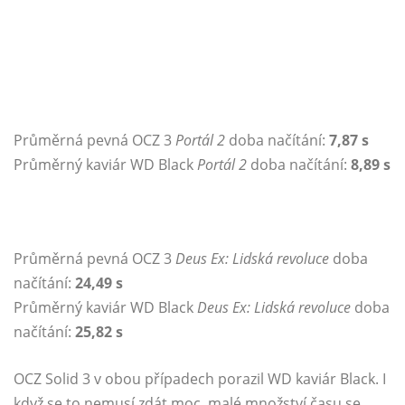
Průměrná pevná OCZ 3
Portál 2
doba načítání:
7,87 s
Průměrný kaviár WD Black
Portál 2
doba načítání:
8,89 s
Průměrná pevná OCZ 3
Deus Ex: Lidská revoluce
doba
načítání:
24,49 s
Průměrný kaviár WD Black
Deus Ex: Lidská revoluce
doba
načítání:
25,82 s
OCZ Solid 3 v obou případech porazil WD kaviár Black. I
když se to nemusí zdát moc, malé množství času se