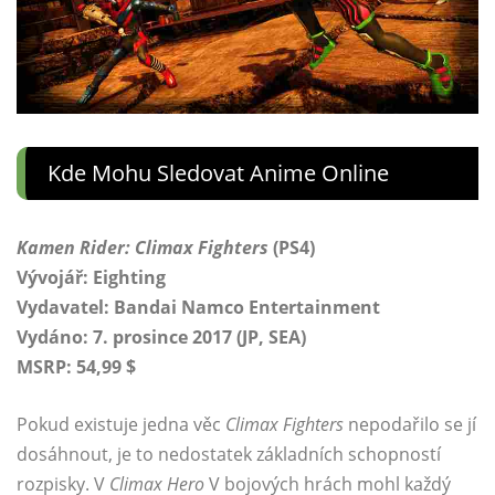
Kde Mohu Sledovat Anime Online
Kamen Rider: Climax Fighters
(PS4)
Vývojář: Eighting
Vydavatel: Bandai Namco Entertainment
Vydáno: 7. prosince 2017 (JP, SEA)
MSRP: 54,99 $
Pokud existuje jedna věc
Climax Fighters
nepodařilo se jí
dosáhnout, je to nedostatek základních schopností
rozpisky. V
Climax Hero
V bojových hrách mohl každý