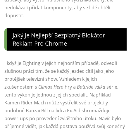
nedokázali přidat komponenty, aby se lidé chtěli
dopustit.
Jaký Je Nejlepší Bezplatný Blokátor
Reklam Pro Chrome
I když je Eighting v jejich nejhorším případě, odvedli
slušnou práci tím, že se každý jezdec cítil jako jeho
protějšek televizní show. Vzhledem k jejich
zkušenostem s
Climax Hero
hry a
Battride válka
série,
tento výkon je jednou z jejich specialit. Například
Kamen Rider Mach může vystřelit své projektily
podobné Banzai Bill na lidi a Ex-Aid shromažďuje
power-ups po provedení zvláštního útoku. Navíc bylo
příjemné vidět, jak každá postava používá svůj konečný