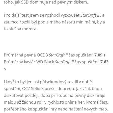
toho, jak SSD dominuje nad pevným diskem.
Pro další test jsem se rozhodl vyzkoušet
StarCraft II
, a
zatímco rozdíl byl podle mého názoru minimální, byla
to slušná mezera.
Průměrná pevná OCZ 3
StarCraft II
čas spuštění:
7,09 s
Průměrný kaviár WD Black
StarCraft II
čas spuštění:
7,63
s
I když to byl jen asi půlsekundový rozdíl v době
spuštění, OCZ Solid 3 přešel dopředu. Jak však budu
diskutovat později, doba přístupu na pevný disk hraje
malou až žádnou roli v rychlosti online her, kromě času
potřebného ke spuštění hry nebo načtení nových map.