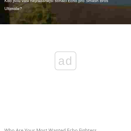
Kdo jsou vaši nejžádanější stíhači Echo pro Smash Bros
Ultimate?
ad
Who Are Your Most Wanted Echo Fighters