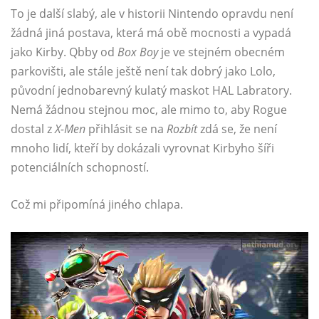
To je další slabý, ale v historii Nintendo opravdu není
žádná jiná postava, která má obě mocnosti a vypadá
jako Kirby. Qbby od
Box Boy
je ve stejném obecném
parkovišti, ale stále ještě není tak dobrý jako Lolo,
původní jednobarevný kulatý maskot HAL Labratory.
Nemá žádnou stejnou moc, ale mimo to, aby Rogue
dostal z
X-Men
přihlásit se na
Rozbít
zdá se, že není
mnoho lidí, kteří by dokázali vyrovnat Kirbyho šíři
potenciálních schopností.
Což mi připomíná jiného chlapa.