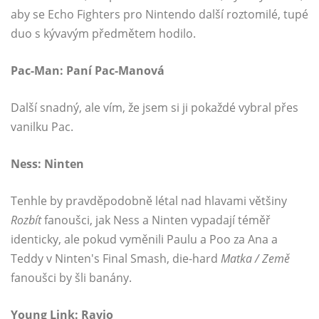
aby se Echo Fighters pro Nintendo další roztomilé, tupé
duo s kývavým předmětem hodilo.
Pac-Man: Paní Pac-Manová
Další snadný, ale vím, že jsem si ji pokaždé vybral přes
vanilku Pac.
Ness: Ninten
Tenhle by pravděpodobně létal nad hlavami většiny
Rozbít
fanoušci, jak Ness a Ninten vypadají téměř
identicky, ale pokud vyměnili Paulu a Poo za Ana a
Teddy v Ninten's Final Smash, die-hard
Matka / Země
fanoušci by šli banány.
Young Link: Ravio