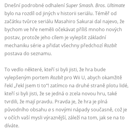
Dnešní podrobné odhalení
Super Smash. Bros. Ultimate
bylo na rozdíl od jiných v historii seriálu. Téměř od
začátku tvůrce seriálu Masahiro Sakurai dal najevo, že
bychom ve hře neměli očekávat příliš mnoho nových
postav, protože jeho cílem je vylepšit základní
mechaniku série a přidat všechny předchozí
Rozbít
postava do seznamu.
To vedlo některé, kteří si byli jisti, že hra bude
vylepšeným portem
Rozbít
pro Wii U, abych okamžitě
řekl „řekl jsem ti to“! zatímco na druhé straně plotu lidé,
kteří si byli jisti, že se jedná o zcela novou hru, také
tvrdili, že mají pravdu. Pravda je, že hra je plná
původního obsahu
a
s novými nápady současně, což je
v očích vaší mysli výraznější, záleží na tom, jak se na to
díváte.