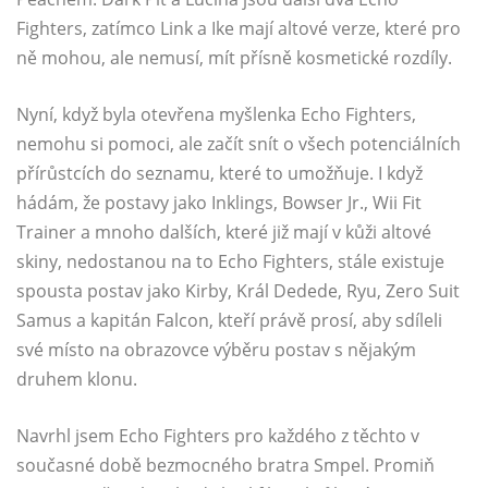
Fighters, zatímco Link a Ike mají altové verze, které pro
ně mohou, ale nemusí, mít přísně kosmetické rozdíly.
Nyní, když byla otevřena myšlenka Echo Fighters,
nemohu si pomoci, ale začít snít o všech potenciálních
přírůstcích do seznamu, které to umožňuje. I když
hádám, že postavy jako Inklings, Bowser Jr., Wii Fit
Trainer a mnoho dalších, které již mají v kůži altové
skiny, nedostanou na to Echo Fighters, stále existuje
spousta postav jako Kirby, Král Dedede, Ryu, Zero Suit
Samus a kapitán Falcon, kteří právě prosí, aby sdíleli
své místo na obrazovce výběru postav s nějakým
druhem klonu.
Navrhl jsem Echo Fighters pro každého z těchto v
současné době bezmocného bratra Smpel. Promiň