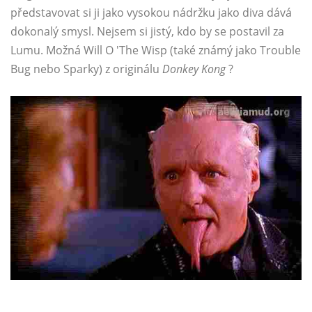
představovat si ji jako vysokou nádržku jako diva dává
dokonalý smysl. Nejsem si jistý, kdo by se postavil za
Lumu. Možná Will O 'The Wisp (také známý jako Trouble
Bug nebo Sparky) z originálu
Donkey Kong
?