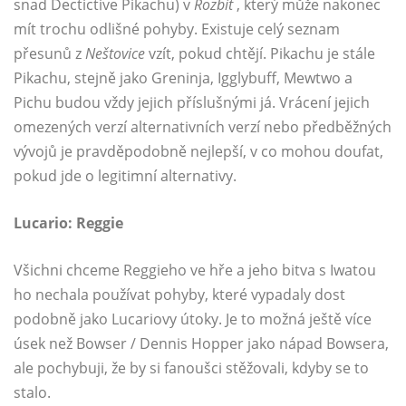
snad Dectictive Pikachu) v
Rozbít
, který může nakonec
mít trochu odlišné pohyby. Existuje celý seznam
přesunů z
Neštovice
vzít, pokud chtějí. Pikachu je stále
Pikachu, stejně jako Greninja, Igglybuff, Mewtwo a
Pichu budou vždy jejich příslušnými já. Vrácení jejich
omezených verzí alternativních verzí nebo předběžných
vývojů je pravděpodobně nejlepší, v co mohou doufat,
pokud jde o legitimní alternativy.
Lucario: Reggie
Všichni chceme Reggieho ve hře a jeho bitva s Iwatou
ho nechala používat pohyby, které vypadaly dost
podobně jako Lucariovy útoky. Je to možná ještě více
úsek než Bowser / Dennis Hopper jako nápad Bowsera,
ale pochybuji, že by si fanoušci stěžovali, kdyby se to
stalo.