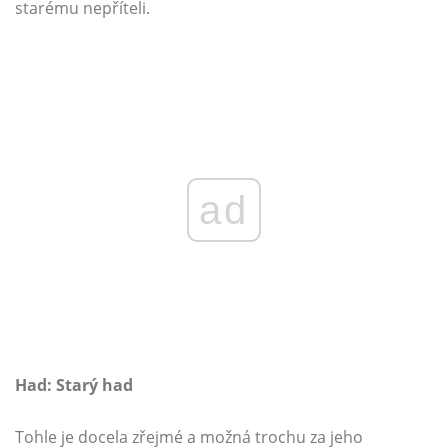
starému nepříteli.
ad
Had: Starý had
Tohle je docela zřejmé a možná trochu za jeho