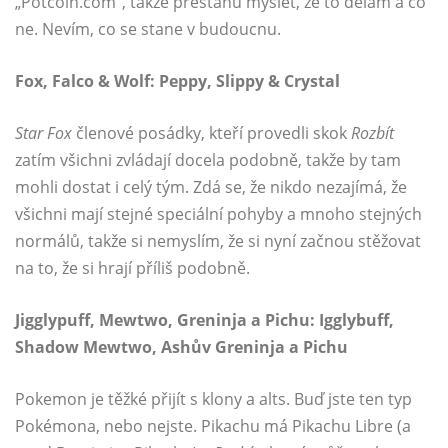
„
Potcoin.com
“, takže přestanu myslet, že to dělám a co
ne. Nevím, co se stane v budoucnu.
Fox, Falco & Wolf: Peppy, Slippy & Crystal
Star Fox
členové posádky, kteří provedli skok
Rozbít
zatím všichni zvládají docela podobně, takže by tam
mohli dostat i celý tým. Zdá se, že nikdo nezajímá, že
všichni mají stejné speciální pohyby a mnoho stejných
normálů, takže si nemyslím, že si nyní začnou stěžovat
na to, že si hrají příliš podobně.
Jigglypuff, Mewtwo, Greninja a Pichu: Igglybuff,
Shadow Mewtwo, Ashův Greninja a Pichu
Pokemon je těžké přijít s klony a alts. Buď jste ten typ
Pokémona, nebo nejste. Pikachu má Pikachu Libre (a