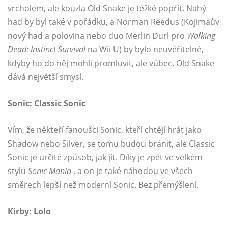
vrcholem, ale kouzla Old Snake je těžké popřít. Nahý
had by byl také v pořádku, a Norman Reedus (Kojimaův
nový had a polovina nebo duo Merlin Durl pro
Walking
Dead: Instinct Survival
na Wii U) by bylo neuvěřitelné,
kdyby ho do něj mohli promluvit, ale vůbec, Old Snake
dává největší smysl.
Sonic: Classic Sonic
Vím, že někteří fanoušci Sonic, kteří chtějí hrát jako
Shadow nebo Silver, se tomu budou bránit, ale Classic
Sonic je určitě způsob, jak jít. Díky je zpět ve velkém
stylu
Sonic Mania
, a on je také náhodou ve všech
směrech lepší než moderní Sonic. Bez přemýšlení.
Kirby: Lolo