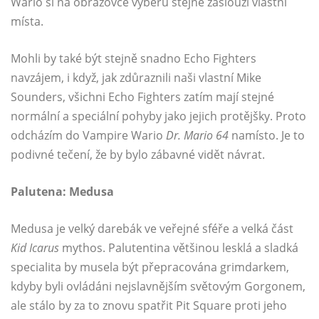
Wario si na obrazovce výběru stejně zaslouží vlastní
místa.
Mohli by také být stejně snadno Echo Fighters
navzájem, i když, jak zdůraznili naši vlastní Mike
Sounders, všichni Echo Fighters zatím mají stejné
normální a speciální pohyby jako jejich protějšky. Proto
odcházím do Vampire Wario
Dr. Mario 64
namísto. Je to
podivné tečení, že by bylo zábavné vidět návrat.
Palutena: Medusa
Medusa je velký darebák ve veřejné sféře a velká část
Kid Icarus
mythos. Palutentina většinou lesklá a sladká
specialita by musela být přepracována grimdarkem,
kdyby byli ovládáni nejslavnějším světovým Gorgonem,
ale stálo by za to znovu spatřit Pit Square proti jeho