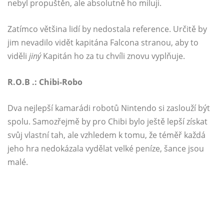
nebyl propuštěn, ale absolutně ho miluji.
Zatímco většina lidí by nedostala reference. Určitě by
jim nevadilo vidět kapitána Falcona stranou, aby to
viděli
jiný
Kapitán ho za tu chvíli znovu vyplňuje.
R.O.B .: Chibi-Robo
Dva nejlepší kamarádi robotů Nintendo si zaslouží být
spolu. Samozřejmě by pro Chibi bylo ještě lepší získat
svůj vlastní tah, ale vzhledem k tomu, že téměř každá
jeho hra nedokázala vydělat velké peníze, šance jsou
malé.