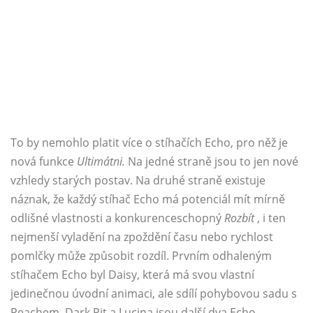
To by nemohlo platit více o stíhačích Echo, pro něž je
nová funkce
Ultimátni.
Na jedné straně jsou to jen nové
vzhledy starých postav. Na druhé straně existuje
náznak, že každý stíhač Echo má potenciál mít mírně
odlišné vlastnosti a konkurenceschopný
Rozbít
, i ten
nejmenší vyladění na zpoždění času nebo rychlost
pomlčky může způsobit rozdíl. Prvním odhaleným
stíhačem Echo byl Daisy, která má svou vlastní
jedinečnou úvodní animaci, ale sdílí pohybovou sadu s
Peachem. Dark Pit a Lucina jsou další dva Echo