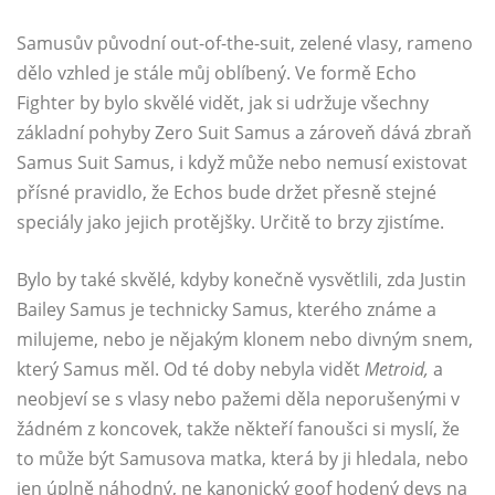
Samusův původní out-of-the-suit, zelené vlasy, rameno
dělo vzhled je stále můj oblíbený. Ve formě Echo
Fighter by bylo skvělé vidět, jak si udržuje všechny
základní pohyby Zero Suit Samus a zároveň dává zbraň
Samus Suit Samus, i když může nebo nemusí existovat
přísné pravidlo, že Echos bude držet přesně stejné
speciály jako jejich protějšky. Určitě to brzy zjistíme.
Bylo by také skvělé, kdyby konečně vysvětlili, zda Justin
Bailey Samus je technicky Samus, kterého známe a
milujeme, nebo je nějakým klonem nebo divným snem,
který Samus měl. Od té doby nebyla vidět
Metroid,
a
neobjeví se s vlasy nebo pažemi děla neporušenými v
žádném z koncovek, takže někteří fanoušci si myslí, že
to může být Samusova matka, která by ji hledala, nebo
jen úplně náhodný, ne kanonický goof hodený devs na