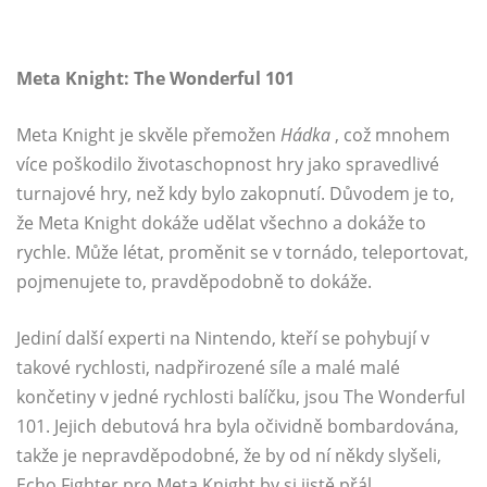
Meta Knight: The Wonderful 101
Meta Knight je skvěle přemožen
Hádka
, což mnohem
více poškodilo životaschopnost hry jako spravedlivé
turnajové hry, než kdy bylo zakopnutí. Důvodem je to,
že Meta Knight dokáže udělat všechno a dokáže to
rychle. Může létat, proměnit se v tornádo, teleportovat,
pojmenujete to, pravděpodobně to dokáže.
Jediní další experti na Nintendo, kteří se pohybují v
takové rychlosti, nadpřirozené síle a malé malé
končetiny v jedné rychlosti balíčku, jsou The Wonderful
101. Jejich debutová hra byla očividně bombardována,
takže je nepravděpodobné, že by od ní někdy slyšeli,
Echo Fighter pro Meta Knight by si jistě přál