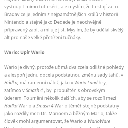
vystoupit mimo tuto sérii, ale myslím, že to stojí za to.
Bradavice je jedním z nejpamátnějších králů v historii
Nintendo a stejně jako Dedede je neochvějně
připravený zabít a miluje jíst. Myslím, že by udělal skvělý
alt pro naše velké přetížení tučňáky.
Wario: Upír Wario
Wario je divný, protože už má dva zcela odlišné pohledy
a alespoň jednu docela podstatnou změnu sady tahů. v
Hádka,
má ramenní nálož, jako v
Wario Land
hry,
zatímco v
Smash 4
, byl propuštěn s obrovským
úderem. To změní několik dalších, aby se rozdíl mezi
Hádka
Wario a
Smash 4
Wario téměř stejně podstatný
jako rozdíly mezi Dr. Marioem a běžným Mario, takže
člověk mohl argumentovat, že Wario a
WarioWare