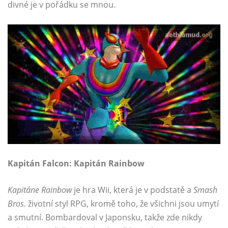
divné je v pořádku se mnou.
Kapitán Falcon: Kapitán Rainbow
Kapitáne Rainbow
je hra Wii, která je v podstatě a
Smash
Bros.
životní styl RPG, kromě toho, že všichni jsou umytí
a smutní. Bombardoval v Japonsku, takže zde nikdy