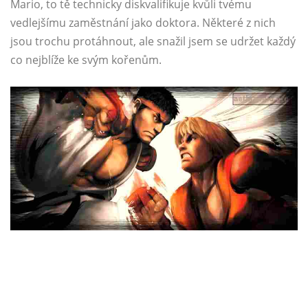
Mario, to tě technicky diskvalifikuje kvůli tvému ​​
vedlejšímu zaměstnání jako doktora. Některé z nich
jsou trochu protáhnout, ale snažil jsem se udržet každý
co nejblíže ke svým kořenům.