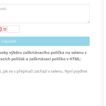
te Odpověď
oby výběru zaškrtávacího políčka na selenu s
vacích políček a zaškrtávací políčko v HTML:
i, jak se s přepínači zachází v selenu. Nyní pojďme