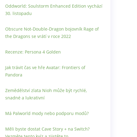
Oddworld: Soulstorm Enhanced Edition vychází
30. listopadu
Obscure Not-Double-Dragon bojovník Rage of
the Dragons se vrátí v roce 2022
Recenze: Persona 4 Golden
Jak trávit čas ve hře Avatar: Frontiers of
Pandora
Zemědělství zlata Nioh může být rychlé,
snadné a lukrativní
Má Palworld mody nebo podporu modů?
Měli byste dostat Cave Story + na Switch?
Vezměte tento kvíz a zjistěte to