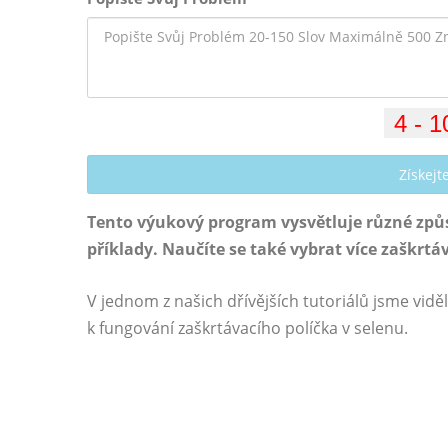
Získej
Tento výukový program vysvětluje různé způs
příklady. Naučíte se také vybrat více zaškrtá
V jednom z našich dřívějších tutoriálů jsme viděl
k fungování zaškrtávacího políčka v selenu.