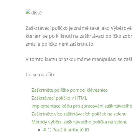
Zaškrtávací políčko je známé také jako Výběrové 
kterém se po kliknutí na zaškrtávací políčko zobr
zmizí a políčko není zaškrtnuto.
V tomto kurzu prozkoumáme manipulaci se zašk
Co se naučíte:
Zaškrtněte políčko pomocí klávesnice
Zaškrtávací políčko v HTML
Implementace kódu pro zpracování zaškrtávacího 
Zaškrtněte více zaškrtávacích políček na selenu
Metody výběru zaškrtávacího políčka na selenu
# 1) Použití atributů ID