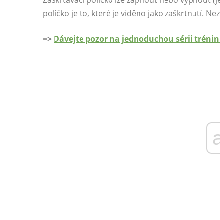
Zaškrtávací políčko lze zapnout nebo vypnout (j
políčko je to, které je viděno jako zaškrtnutí. Ne
=>
Dávejte pozor na jednoduchou sérii trénin