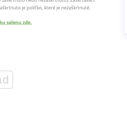
e zaškrtnuto nebo nezaškrtnuto). Zaškrtávací
zaškrtnuto je políčko, které je nezaškrtnuté.
ku selenu zde.
ad